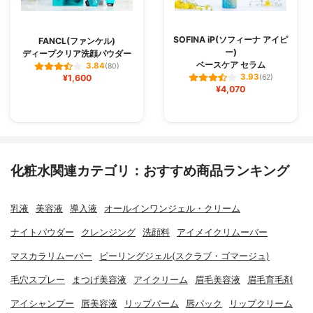
SOFINA iP(ソフィーナ アイピ
FANCL(ファンケル)
ー)
ディープクリア洗顔パウダー
ベースケア セラム
3.84
(80)
3.93
¥1,600
(62)
¥4,070
化粧水関連カテゴリ：おすすめ商品ランキング
乳液
美容液
導入液
オールインワンジェル・クリーム
ナイトパウダー
クレンジング
洗顔料
アイメイクリムーバー
マスカラリムーバー
ピーリングジェル(スクラブ・ゴマージュ)
毛穴スプレー
まつげ美容液
アイクリーム
眉毛美容液
眉毛育毛剤
アイシャンプー
唇美容液
リップバーム
唇パック
リップクリーム