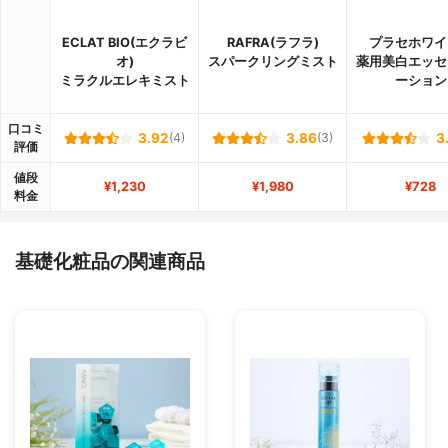
ECLAT BIO(エクラビ
RAFRA(ラフラ)
プラセホワイ
オ)
スパークリングミスト
薬用美白エッセ
ミラクルエレキミスト
ーション
口コミ
3.92
(4)
3.86
(3)
3
評価
値段
¥1,230
¥1,980
¥728
料金
基礎化粧品の関連商品