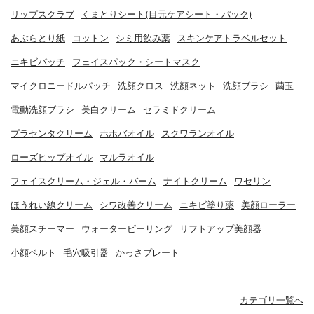
リップスクラブ
くまとりシート(目元ケアシート・パック)
あぶらとり紙
コットン
シミ用飲み薬
スキンケアトラベルセット
ニキビパッチ
フェイスパック・シートマスク
マイクロニードルパッチ
洗顔クロス
洗顔ネット
洗顔ブラシ
繭玉
電動洗顔ブラシ
美白クリーム
セラミドクリーム
プラセンタクリーム
ホホバオイル
スクワランオイル
ローズヒップオイル
マルラオイル
フェイスクリーム・ジェル・バーム
ナイトクリーム
ワセリン
ほうれい線クリーム
シワ改善クリーム
ニキビ塗り薬
美顔ローラー
美顔スチーマー
ウォーターピーリング
リフトアップ美顔器
小顔ベルト
毛穴吸引器
かっさプレート
カテゴリ一覧へ