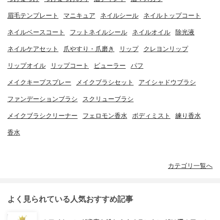
眉毛テンプレート
マニキュア
ネイルシール
ネイルトップコート
ネイルベースコート
フットネイルシール
ネイルオイル
除光液
ネイルケアセット
爪やすり・爪磨き
リップ
クレヨンリップ
リップオイル
リップコート
ビューラー
パフ
メイクキープスプレー
メイクブラシセット
アイシャドウブラシ
ファンデーションブラシ
スクリューブラシ
メイクブラシクリーナー
フェロモン香水
ボディミスト
練り香水
香水
カテゴリ一覧へ
よく見られている人気おすすめ記事