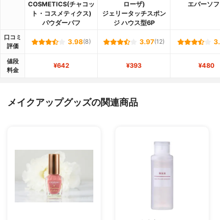
COSMETICS(チャコッ
ローザ)
エバーソフ
ト・コスメティクス)
ジェリータッチスポン
パウダーパフ
ジ ハウス型6P
口コミ
3.98
(8)
3.97
(12)
3
評価
値段
¥642
¥393
¥480
料金
メイクアップグッズの関連商品