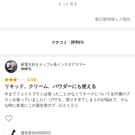
全長（mm）
166
もっと見る
毛の長さ（mm）
4
毛の幅（mm）
44
記載情報ミス報告
その他の特徴
リキッドタイプへの使用可
クチコミ・評判(1)
家電大好きカップル系インスタグラマー
ゆゆち
3.00
リキッド、クリーム、パウダーにも使える
今までフェイスブラシは使ったことがなくてチークについてる付属のブ
ラシを使っていました(･･;)?でも、塗りすぎてしまうのが悩みで、そん
な時に友達にこの資生堂のブ…
続きを見る
資生堂(SHISEIDO)