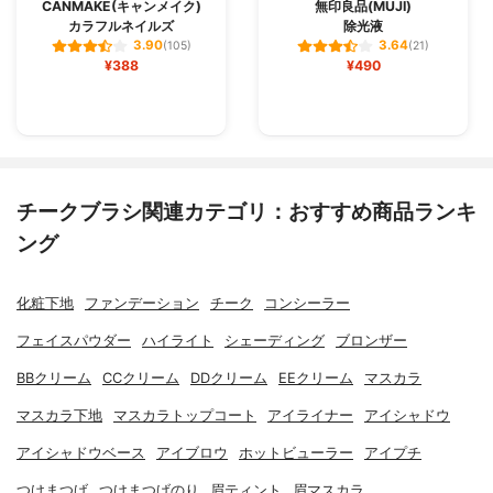
CANMAKE(キャンメイク)
無印良品(MUJI)
カラフルネイルズ
除光液
3.90
3.64
(105)
(21)
¥388
¥490
チークブラシ関連カテゴリ：おすすめ商品ランキ
ング
化粧下地
ファンデーション
チーク
コンシーラー
フェイスパウダー
ハイライト
シェーディング
ブロンザー
BBクリーム
CCクリーム
DDクリーム
EEクリーム
マスカラ
マスカラ下地
マスカラトップコート
アイライナー
アイシャドウ
アイシャドウベース
アイブロウ
ホットビューラー
アイプチ
つけまつげ
つけまつげのり
眉ティント
眉マスカラ