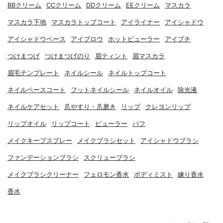
BBクリーム
CCクリーム
DDクリーム
EEクリーム
マスカラ
マスカラ下地
マスカラトップコート
アイライナー
アイシャドウ
アイシャドウベース
アイブロウ
ホットビューラー
アイプチ
つけまつげ
つけまつげのり
眉ティント
眉マスカラ
眉毛テンプレート
ネイルシール
ネイルトップコート
ネイルベースコート
フットネイルシール
ネイルオイル
除光液
ネイルケアセット
爪やすり・爪磨き
リップ
クレヨンリップ
リップオイル
リップコート
ビューラー
パフ
メイクキープスプレー
メイクブラシセット
アイシャドウブラシ
ファンデーションブラシ
スクリューブラシ
メイクブラシクリーナー
フェロモン香水
ボディミスト
練り香水
香水