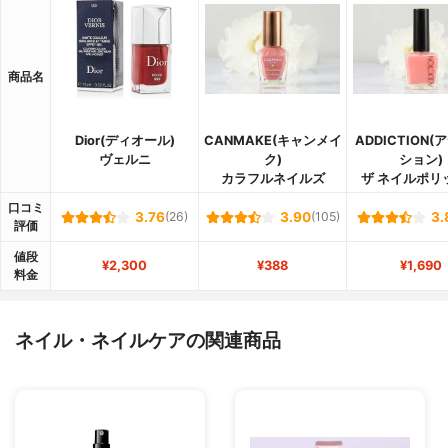
商品名
Dior(ディオール)
CANMAKE(キャンメイ
ADDICTION
ヴェルニ
ク)
ション)
カラフルネイルズ
ザ ネイルポリ
口コミ
3.76
(26)
3.90
(105)
3.
評価
値段
¥2,300
¥388
¥1,690
料金
ネイル・ネイルケアの関連商品