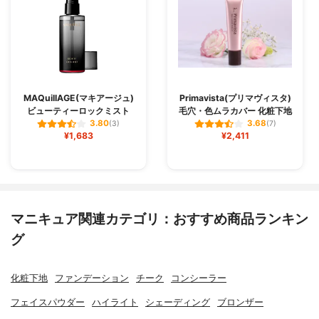
MAQuillAGE(マキアージュ)
Primavista(プリマヴィスタ)
ビューティーロックミスト
毛穴・色ムラカバー 化粧下地
3.80
3.68
(3)
(7)
¥1,683
¥2,411
マニキュア関連カテゴリ：おすすめ商品ランキン
グ
化粧下地
ファンデーション
チーク
コンシーラー
フェイスパウダー
ハイライト
シェーディング
ブロンザー