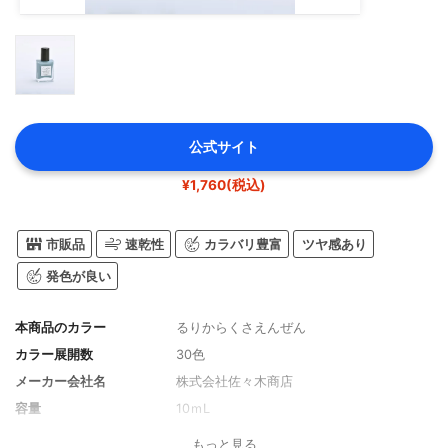
公式サイト
¥1,760(税込)
市販品
速乾性
カラバリ豊富
ツヤ感あり
発色が良い
本商品のカラー
るりからくさえんぜん
カラー展開数
30色
メーカー会社名
株式会社佐々木商店
容量
10ｍL
もっと見る