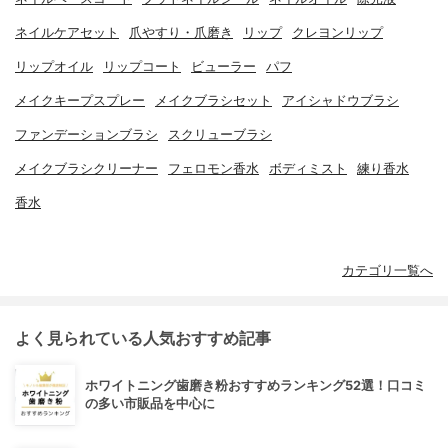
ネイルケアセット
爪やすり・爪磨き
リップ
クレヨンリップ
リップオイル
リップコート
ビューラー
パフ
メイクキープスプレー
メイクブラシセット
アイシャドウブラシ
ファンデーションブラシ
スクリューブラシ
メイクブラシクリーナー
フェロモン香水
ボディミスト
練り香水
香水
カテゴリ一覧へ
よく見られている人気おすすめ記事
ホワイトニング歯磨き粉おすすめランキング52選！口コミ
の多い市販品を中心に