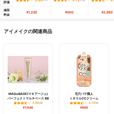
3.89
(11)
3.72
(15)
3.
評価
値段
¥1,230
¥500
¥2,950
料金
アイメイクの関連商品
MAQuiIIAGE(マキアージュ)
毛穴パテ職人
パーフェクトマルチベース BB
ミネラルCCクリーム
3.88
3.72
(9)
(9)
¥7,646
¥880