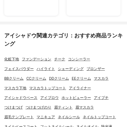
アイシャドウ関連カテゴリ：おすすめ商品ランキ
ング
化粧下地
ファンデーション
チーク
コンシーラー
フェイスパウダー
ハイライト
シェーディング
ブロンザー
BBクリーム
CCクリーム
DDクリーム
EEクリーム
マスカラ
マスカラ下地
マスカラトップコート
アイライナー
アイシャドウベース
アイブロウ
ホットビューラー
アイプチ
つけまつげ
つけまつげのり
眉ティント
眉マスカラ
眉毛テンプレート
マニキュア
ネイルシール
ネイルトップコート
ネイルベースコート
フットネイルシール
ネイルオイル
除光液