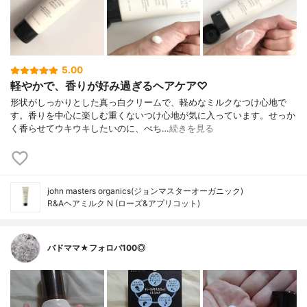
5.00
軽やかで、香りが好み過ぎるヘアケア♡
形状がしっかりとした真っ白クリームで、軽めなミルクなつけ心地で
す。香りを中心に楽しむ重くないつけ心地が気に入っています。せっか
く香らせてウキウキしたいのに、ぺち…
続きを見る
john masters organics(ジョンマスターオーガニック)
R&Aヘアミルク N (ローズ&アプリコット)
バドママ★フォロバ100◎