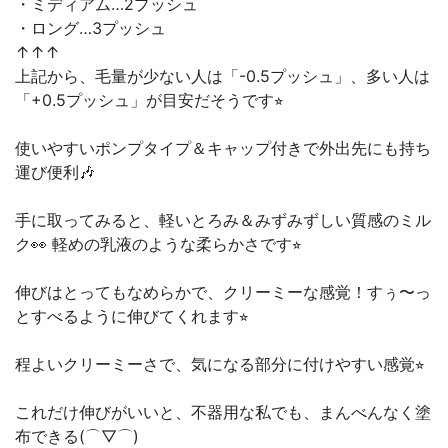
・ミディアム…2プッシュ
・ロング…3プッシュ
↑↑↑
上記から、毛量が少ない人は「-0.5プッシュ」、多い人は
「+0.5プッシュ」が目安だそうです⭐︎
使いやすいポンプタイプ＆キャップ付きで外出先にも持ち
運び便利🎶
手に取ってみると、軽いとろみ＆みずみずしい質感のミル
ク👀 軽めの乳液のような柔らかさです⭐︎
伸びはとってもなめらかで、クリーミーな感覚！すぅ〜っ
とすべるように伸びてくれます⭐︎
程よいクリーミーさで、気になる部分に付けやすい感覚⭐︎
これだけ伸びがいいと、不器用な私でも、まんべんなく塗
布できる(⌒▽⌒)