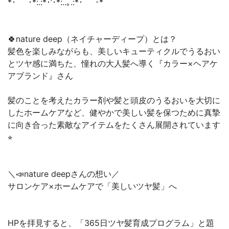
*･゜ﾟ･*:.:*･’･*:..｡.:*･゜ﾟ･*
🍀nature deep（ネイチャーディープ）とは？
髪色を楽しみながらも、美しいキューティクルでうるおい
とツヤ感に満ちた、憧れの大人髪へ導く『カラー×ヘアケ
アブランド』さん
髪のことを考えたカラー剤や髪と頭皮のうるおいを大切に
したホームケアなど、健やかで美しい髪を保つために真摯
に向き合った素敵なアイテムをたくさん展開されています
⭐︎
＼📣nature deepさんの想い／
サロンケア×ホームケアで「美しいツヤ髪」へ
HPを拝見すると、「365日ツヤ髪育成プログラム」と題