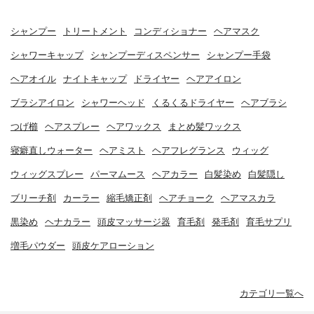
シャンプー
トリートメント
コンディショナー
ヘアマスク
シャワーキャップ
シャンプーディスペンサー
シャンプー手袋
ヘアオイル
ナイトキャップ
ドライヤー
ヘアアイロン
ブラシアイロン
シャワーヘッド
くるくるドライヤー
ヘアブラシ
つげ櫛
ヘアスプレー
ヘアワックス
まとめ髪ワックス
寝癖直しウォーター
ヘアミスト
ヘアフレグランス
ウィッグ
ウィッグスプレー
パーマムース
ヘアカラー
白髪染め
白髪隠し
ブリーチ剤
カーラー
縮毛矯正剤
ヘアチョーク
ヘアマスカラ
黒染め
ヘナカラー
頭皮マッサージ器
育毛剤
発毛剤
育毛サプリ
増毛パウダー
頭皮ケアローション
カテゴリ一覧へ