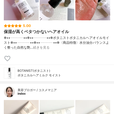
5.00
保湿が高くベタつかないヘアオイル
✼••┈┈┈┈••✼••┈┈┈┈••✼ボタニストボタニカルヘアオイルモイ
スト✼••┈┈┈┈••✼••┈┈┈┈••✼〈商品特徴〉水分油分バランスよ
く整った自然な艶…
続きを見る
BOTANIST(ボタニスト)
ボタニカルヘアミルク モイスト
美容ブロガー / コスメマニア
index