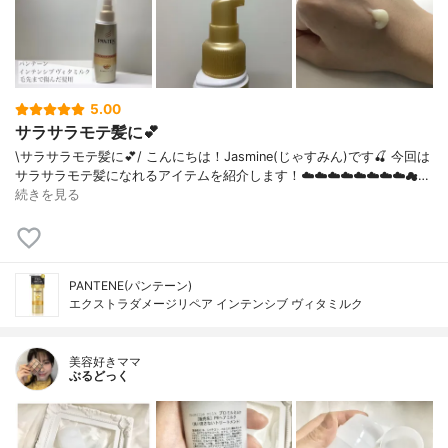
5.00
サラサラモテ髪に💕
\サラサラモテ髪に💕/ こんにちは！Jasmine(じゃすみん)です🍒 今回は
サラサラモテ髪になれるアイテムを紹介します！☁️☁️☁️☁️☁️☁️☁️☁️☁…
続きを見る
PANTENE(パンテーン)
エクストラダメージリペア インテンシブ ヴィタミルク
美容好きママ
ぶるどっく