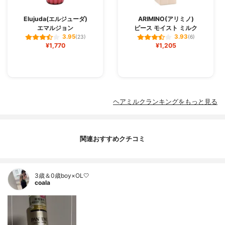
Elujuda(エルジューダ)
ARIMINO(アリミノ)
エマルジョン
ピース モイスト ミルク
3.95
3.93
(23)
(6)
¥1,770
¥1,205
ヘアミルクランキングをもっと見る
関連おすすめクチコミ
3歳＆0歳boy×OL🤍
coala