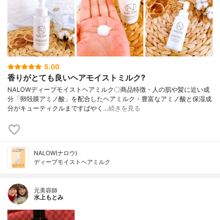
5.00
香りがとても良いヘアモイストミルク?
NALOWディープモイストヘアミルク〇商品特徴・人の肌や髪に近い成
分「卵殻膜アミノ酸」を配合したヘアミルク・豊富なアミノ酸と保湿成
分がキューティクルまですばやく…
続きを見る
NALOW(ナロウ)
ディープモイストヘアミルク
元美容師
水上もとみ