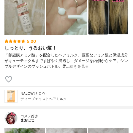
5.00
しっとり、うるおい髪！
「卵殻膜アミノ酸」を配合したヘアミルク。豊富なアミノ酸と保湿成分
がキューティクルまですばやく浸透し、ダメージを内側からケア。シン
プルデザインのプッシュボトル。柔…
続きを見る
NALOW(ナロウ)
ディープモイストヘアミルク
コスメ好き
まおぽこ