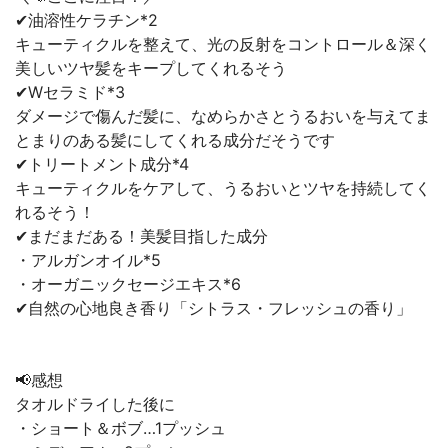
✔︎油溶性ケラチン*2
キューティクルを整えて、光の反射をコントロール＆深く
美しいツヤ髪をキープしてくれるそう
✔︎Wセラミド*3
ダメージで傷んだ髪に、なめらかさとうるおいを与えてま
とまりのある髪にしてくれる成分だそうです
✔︎トリートメント成分*4
キューティクルをケアして、うるおいとツヤを持続してく
れるそう！
✔︎まだまだある！美髪目指した成分
・アルガンオイル*5
・オーガニックセージエキス*6
✔︎自然の心地良き香り「シトラス・フレッシュの香り」
📢感想
タオルドライした後に
・ショート＆ボブ…1プッシュ