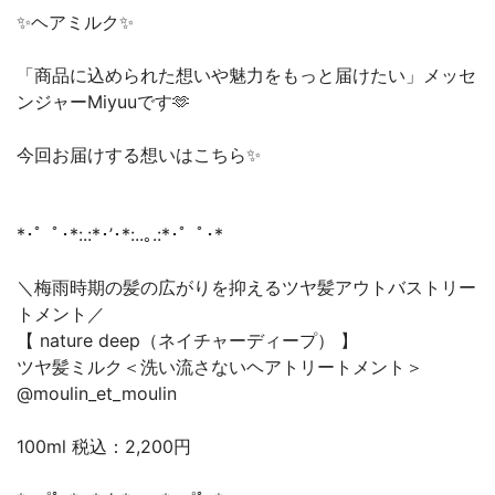
✨ヘアミルク✨
「商品に込められた想いや魅力をもっと届けたい」メッセ
ンジャーMiyuuです🫶
今回お届けする想いはこちら✨
*･゜ﾟ･*:.:*･’･*:..｡.:*･゜ﾟ･*
＼梅雨時期の髪の広がりを抑えるツヤ髪アウトバストリー
トメント／
【 nature deep（ネイチャーディープ） 】
ツヤ髪ミルク＜洗い流さないヘアトリートメント＞
@moulin_et_moulin
100ml 税込：2,200円