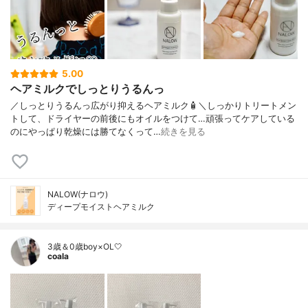
5.00
ヘアミルクでしっとりうるんっ
／しっとりうるんっ広がり抑えるヘアミルク🧴＼しっかりトリートメン
トして、ドライヤーの前後にもオイルをつけて…頑張ってケアしている
のにやっぱり乾燥には勝てなくって…
続きを見る
NALOW(ナロウ)
ディープモイストヘアミルク
3歳＆0歳boy×OL🤍
coala