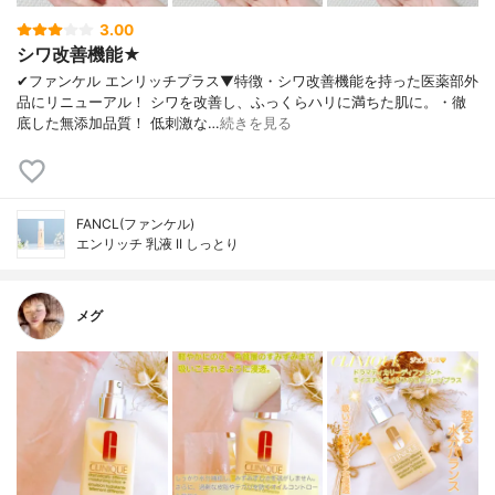
3.00
シワ改善機能★
✔︎ファンケル エンリッチプラス▼特徴・シワ改善機能を持った医薬部外
品にリニューアル！ シワを改善し、ふっくらハリに満ちた肌に。・徹
底した無添加品質！ 低刺激な…
続きを見る
FANCL(ファンケル)
エンリッチ 乳液 II しっとり
メグ