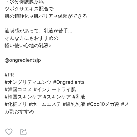
・水分保護膜形成
ツボクサエキス配合で
肌の鎮静化→肌バリア→保湿ができる
油膜感があって、乳液が苦手…
そんな方にもおすすめの
軽い使い心地の乳液♪
@ongredientsjp
#PR
#オングリディエンツ #Ongredients
#韓国コスメ #インナードライ肌
#韓国スキンケア #スキンケア #乳液
#化粧ノリ #ホームエステ #練乳乳液 #Qoo10メガ割 #メ
ガ割おすすめ