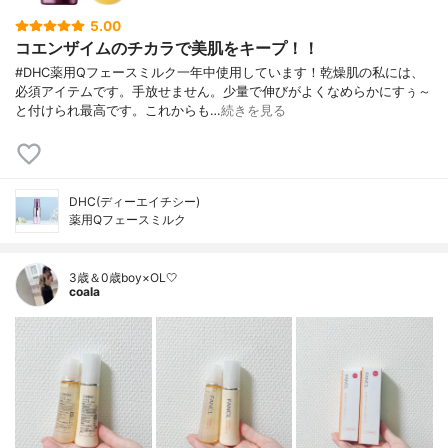
5.00
コエンザイムのチカラで美肌をキープ！！
#DHC薬用Qフェースミルク一年中使用しています！乾燥肌の私には、
必須アイテムです。手放せません。少量で伸びがよくなめらかにすぅ～
と付けられ最高です。これからも…
続きを見る
DHC(ディーエイチシー)
薬用Qフェースミルク
3歳＆0歳boy×OL🤍
coala