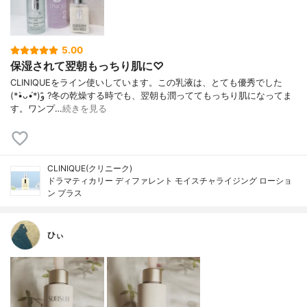
5.00
保湿されて翌朝もっちり肌に♡
CLINIQUEをライン使いしています。この乳液は、とても優秀でした
(*•̀ᴗ•́*)و ̑̑?冬の乾燥する時でも、翌朝も潤っててもっちり肌になってま
す。ワンプ…
続きを見る
CLINIQUE(クリニーク)
ドラマティカリー ディファレント モイスチャライジング ローショ
ン プラス
ひぃ