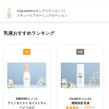
óngredients(オングリディエンツ)
スキンバリアカーミングローション
乳液おすすめランキング
1位
2位
MINON(ミノン)
Curél(キュレル)
アミノモイスト モイストチャ
潤浸保湿 乳液
ージ ミルク
3.99
(13)