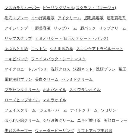
マスカラリムーバー
ピーリングジェル(スクラブ・ゴマージュ)
毛穴スプレー
まつげ美容液
アイクリーム
眉毛美容液
眉毛育毛剤
アイシャンプー
唇美容液
リップバーム
唇パック
リップクリーム
リップスクラブ
くまとりシート(目元ケアシート・パック)
あぶらとり紙
コットン
シミ用飲み薬
スキンケアトラベルセット
ニキビパッチ
フェイスパック・シートマスク
マイクロニードルパッチ
洗顔クロス
洗顔ネット
洗顔ブラシ
繭玉
電動洗顔ブラシ
美白クリーム
セラミドクリーム
プラセンタクリーム
ホホバオイル
スクワランオイル
ローズヒップオイル
マルラオイル
フェイスクリーム・ジェル・バーム
ナイトクリーム
ワセリン
ほうれい線クリーム
シワ改善クリーム
ニキビ塗り薬
美顔ローラー
美顔スチーマー
ウォーターピーリング
リフトアップ美顔器