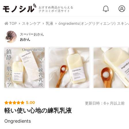
おすすめ商品がもらえる
クチコミポイ活サイト
TOP
スキンケア
乳液
óngredients(オングリディエンツ) 
スーパーおかん
おかん
5.00
更新日時：6ヶ月以上前
軽い使い心地の練乳乳液
Ongredients