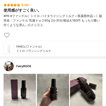
5.00
使用感がすごく良い。
#PR #ファンケル〘トイロ バイタライジングミルク＜医薬部外品＞〙販
売名：ファンケル 乳液Ｖａ２60g 2か月分/税込4,180円 もっちり吸い
付くような澄ん…
続きを見る
FANCL(ファンケル)
トイロ バランシングミルク
FairyROCK