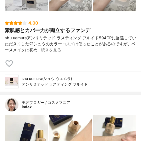
4.00
素肌感とカバー力が両立するファンデ
shu uemuraアンリミテッド ラスティング フルイド594CPに当選してい
ただきました♡シュウのカラーコスメは使ったことがあるのですが、ベ
ースメイクは初め…
続きを見る
shu uemura(シュウ ウエムラ)
アンリミテッド ラスティング フルイド
美容ブロガー / コスメマニア
index