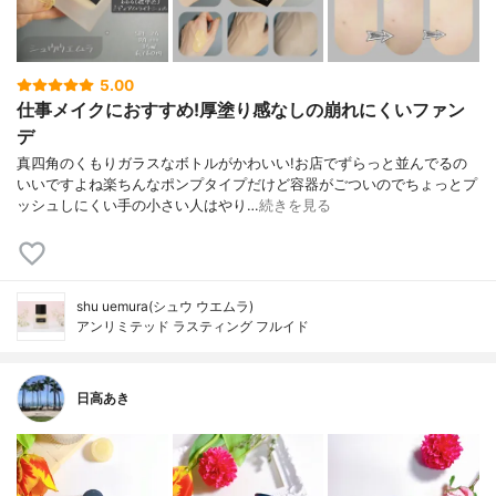
5.00
仕事メイクにおすすめ!厚塗り感なしの崩れにくいファン
デ
真四角のくもりガラスなボトルがかわいい!お店でずらっと並んでるの
いいですよね楽ちんなポンプタイプだけど容器がごついのでちょっとプ
ッシュしにくい手の小さい人はやり…
続きを見る
shu uemura(シュウ ウエムラ)
アンリミテッド ラスティング フルイド
日高あき