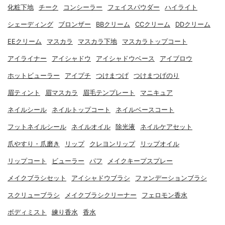
化粧下地
チーク
コンシーラー
フェイスパウダー
ハイライト
シェーディング
ブロンザー
BBクリーム
CCクリーム
DDクリーム
EEクリーム
マスカラ
マスカラ下地
マスカラトップコート
アイライナー
アイシャドウ
アイシャドウベース
アイブロウ
ホットビューラー
アイプチ
つけまつげ
つけまつげのり
眉ティント
眉マスカラ
眉毛テンプレート
マニキュア
ネイルシール
ネイルトップコート
ネイルベースコート
フットネイルシール
ネイルオイル
除光液
ネイルケアセット
爪やすり・爪磨き
リップ
クレヨンリップ
リップオイル
リップコート
ビューラー
パフ
メイクキープスプレー
メイクブラシセット
アイシャドウブラシ
ファンデーションブラシ
スクリューブラシ
メイクブラシクリーナー
フェロモン香水
ボディミスト
練り香水
香水