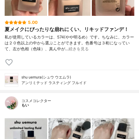
5.00
夏メイクにぴったりな崩れにくい、リキッドファンデ！
私が使用しているカラーは、574(やや明るめ）です。ちなみに、カラー
は２０色以上の中から選ぶことができます。色番号は３桁になってい
て、左が色相（色味）、真ん中が…
続きを見る
shu uemura(シュウ ウエムラ)
アンリミテッド ラスティング フルイド
コスメコレクター
もい