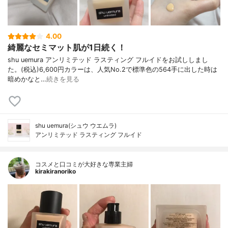
4.00
綺麗なセミマット肌が1日続く！
shu uemura アンリミテッド ラスティング フルイドをお試ししまし
た。(税込)6,600円カラーは、人気No.2で標準色の564手に出した時は
暗めかなと…
続きを見る
shu uemura(シュウ ウエムラ)
アンリミテッド ラスティング フルイド
コスメと口コミが大好きな専業主婦
kirakiranoriko