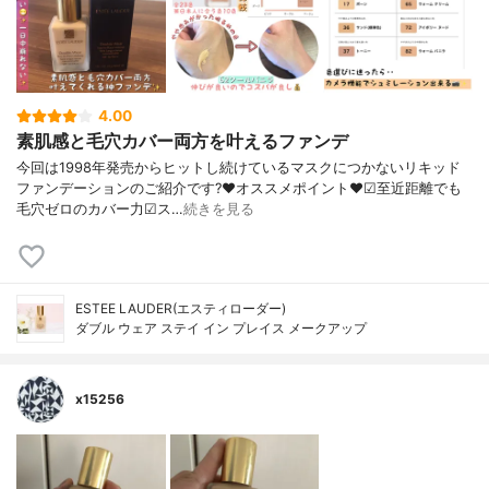
4.00
素肌感と毛穴カバー両方を叶えるファンデ
今回は1998年発売からヒットし続けているマスクにつかないリキッド
ファンデーションのご紹介です?❤︎オススメポイント❤︎☑︎至近距離でも
毛穴ゼロのカバー力☑︎ス…
続きを見る
ESTEE LAUDER(エスティローダー)
ダブル ウェア ステイ イン プレイス メークアップ
x15256