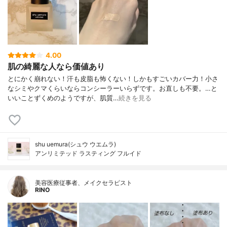
4.00
肌の綺麗な人なら価値あり
とにかく崩れない！汗も皮脂も怖くない！しかもすごいカバー力！小さ
なシミやクマくらいならコンシーラーいらずです。お直しも不要。…と
いいことずくめのようですが、肌質…
続きを見る
shu uemura(シュウ ウエムラ)
アンリミテッド ラスティング フルイド
美容医療従事者、メイクセラピスト
RINO