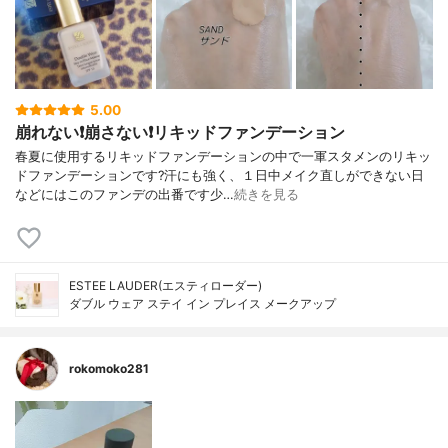
5.00
崩れない❗️崩さない❗️リキッドファンデーション
春夏に使用するリキッドファンデーションの中で一軍スタメンのリキッ
ドファンデーションです?汗にも強く、１日中メイク直しができない日
などにはこのファンデの出番です少…
続きを見る
ESTEE LAUDER(エスティローダー)
ダブル ウェア ステイ イン プレイス メークアップ
rokomoko281