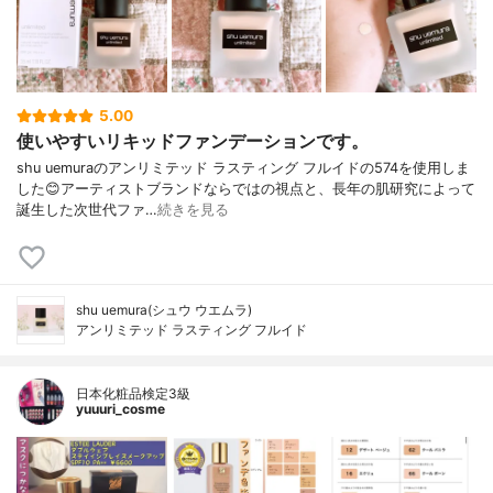
5.00
使いやすいリキッドファンデーションです。
shu uemuraのアンリミテッド ラスティング フルイドの574を使用しま
した😊アーティストブランドならではの視点と、長年の肌研究によって
誕生した次世代ファ…
続きを見る
shu uemura(シュウ ウエムラ)
アンリミテッド ラスティング フルイド
日本化粧品検定3級
yuuuri_cosme