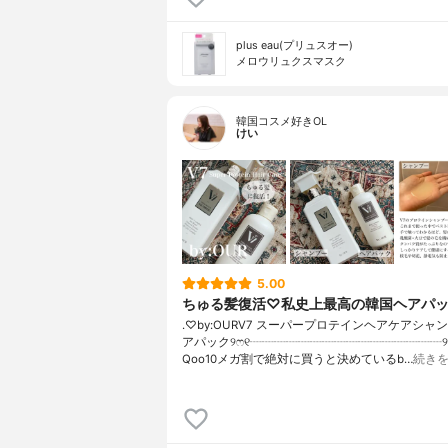
plus eau(プリュスオー)
メロウリュクスマスク
韓国コスメ好きOL
けい
5.00
ちゅる髪復活♡私史上最高の韓国ヘアパ
.♡by:OURV7 スーパープロテインヘアケアシャ
アパック୨ෆ୧┈┈┈┈┈┈┈┈┈┈┈┈┈┈┈┈୨
Qoo10メガ割で絶対に買うと決めているb…
続き