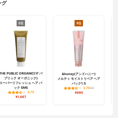
ング
2位
3位
THE PUBLIC ORGANIC(ザ パ
&honey(アンドハニー)
ブリック オーガニック)
メルティ モイストリペア ヘア
スーパーリフレッシュ ヘア パ
パック1.5
ック SMS
3.70
(4)
3.75
¥990
¥1,667