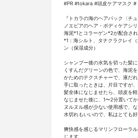
#PR #tokara #頭皮ケアマス
『トカラの海のヘアパック〈チュ
ノエビアのヘア・ボディケアシリ
海泥*1とコラーゲン*2が配合さ
*1：海シルト、タナクラクレイ（
ン（保湿成分）
シャンプー後の水気を切った髪に
くすんだグリーンの色で、海泥を
かためのテクスチャーで、液だれ
手に取ったときは、片目ですが、
髪全体になじませたら、頭皮を軽
なじませた後に、1〜2分置いて
ヌルヌル感が少ない使用感で、な
水切れもいいので、私はとても好
爽快感を感じるマリンフローラル
じます。