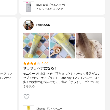
plus eau(プリュスオー)
メロウリュクスマスク
FairyROCK
4.00
サラサラヘアになる！
中補修ヘアマス
モニターでお試しさせて頂きました！ ハチミツ美容がコン
てパサつ
セプトのヘアケアブランド、&honey（アンドハニー）より
多くの女性のお悩みである、髪の「からまり・ゴワつ…
続
きを見る
&honey(アンドハニー)