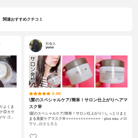
関連おすすめクチコミ
…
社会人
yuna
5.00
\髪のスペシャルケア/簡単！サロン仕上がりヘアマ
スク🌸
りよくま
ク😊カラ
\髪のスペシャルケア/簡単！サロン仕上がり✨しっとりまと
がり·ゴ…
まる美髪ケアマスク🌸⭐️⭐️⭐️⭐️⭐️⭐️⭐️⭐️⭐️⭐️⭐️⭐️⭐️⭐️・plus eau メロ
ウリ…
続きを見る