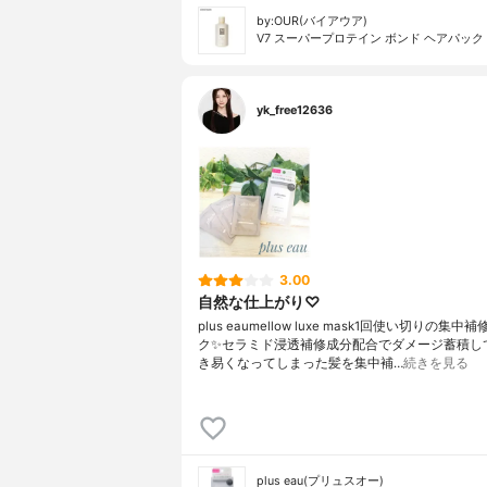
by:OUR(バイアウア)
V7 スーパープロテイン ボンド ヘアパック
yk_free12636
3.00
自然な仕上がり♡
plus eaumellow luxe mask1回使い切りの集
ク✨セラミド浸透補修成分配合でダメージ蓄積し
き易くなってしまった髪を集中補…
続きを見る
plus eau(プリュスオー)