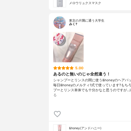
メロウリュクスマスク
東京の片隅に通う大学生
みく?
5.00
あるのと無いのじゃ全然違う！
シャンプーとリンスの間に使う&honeyのヘアパ
毎日&honeyのメルティ1式で使っています?もち
プーとリンス単体でも十分かなと思うのですが…
る
&honey(アンドハニー)