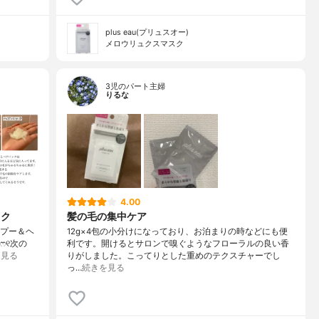
plus eau(プリュスオー)
メロウリュクスマスク
3児のパート主婦
りるな
4.00
ック
髪の毛の集中ケア
ンプー＆ヘ
12g×4包の小分けになっており、お泊まりの時などにも便
ෆ୧次の
利です。開けるとサロンで嗅ぐようなフローラルの良い香
を見る
りがしました。こってりとした重めのテクスチャーでし
っ…
続きを見る