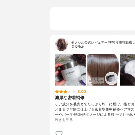
モノシル公式レビュアー/美容皮膚科勤務 
まるもふ
3.00
濃厚な密着補修
ケア成分を毛先までたっぷり均一に届け、指どお
とまるツヤ髪に仕上げる密着型集中補修ヘアマス
ーやパーマ·乾燥·熱ダメージによる枝毛·切れ毛広
続きを見る