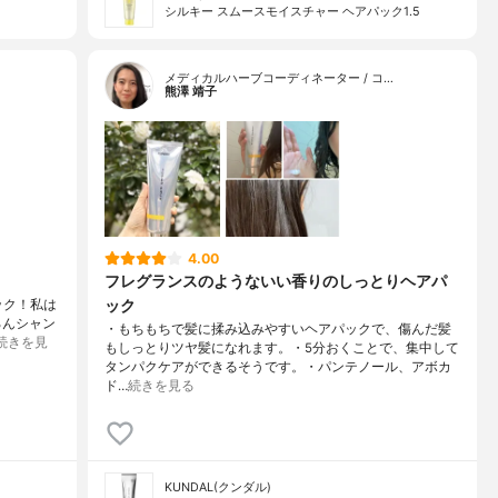
シルキー スムースモイスチャー ヘアパック1.5
メディカルハーブコーディネーター / コ…
熊澤 靖子
4.00
フレグランスのようないい香りのしっとりヘアパ
ック
ック！私は
ろんシャン
・もちもちで髪に揉み込みやすいヘアパックで、傷んだ髪
続きを見
もしっとりツヤ髪になれます。・5分おくことで、集中して
タンパクケアができるそうです。・パンテノール、アボカ
ド…
続きを見る
KUNDAL(クンダル)