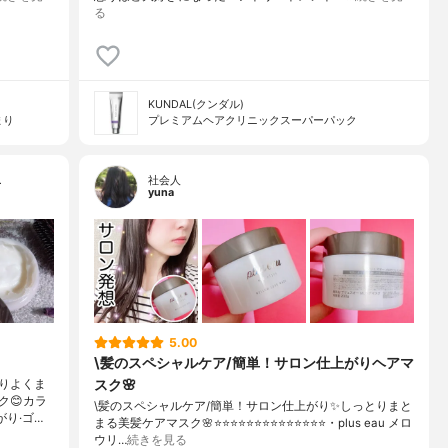
る
KUNDAL(クンダル)
まり
プレミアムヘアクリニックスーパーパック
…
社会人
yuna
5.00
\髪のスペシャルケア/簡単！サロン仕上がりヘアマ
スク🌸
りよくま
ク😊カラ
\髪のスペシャルケア/簡単！サロン仕上がり✨しっとりまと
がり·ゴ…
まる美髪ケアマスク🌸⭐️⭐️⭐️⭐️⭐️⭐️⭐️⭐️⭐️⭐️⭐️⭐️⭐️⭐️・plus eau メロ
ウリ…
続きを見る