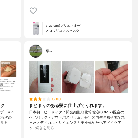
plus eau(プリュスオー)
メロウリュクスマスク
恵未
3.00
ック
まとまりのある髪に仕上げてくれます。
ンプー＆ヘ
日本初、ヒトサイタイ間葉細胞順化培養液(SCMｓ)配合の
ෆ୧次の
ヘアパック・アウトバスセラム。長年の再生医療研究で培
を見る
ったメディカル・サイエンスと美を極めたヘアメイクア
ッ…
続きを見る