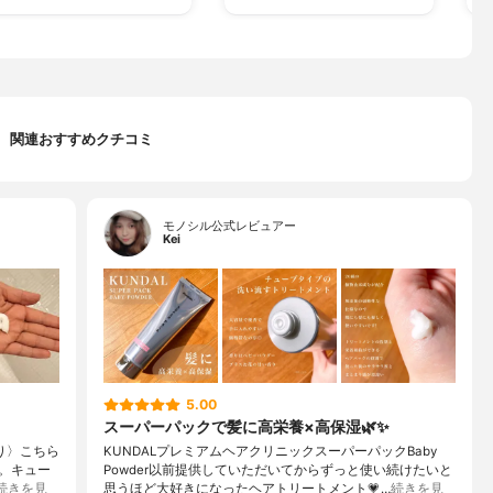
関連おすすめクチコミ
モノシル公式レビュアー
Kei
5.00
スーパーパックで髪に高栄養×高保湿🌿✨
まり〉こちら
KUNDALプレミアムヘアクリニックスーパーパックBaby
。キュー
Powder以前提供していただいてからずっと使い続けたいと
続きを見
思うほど大好きになったヘアトリートメント💗…
続きを見