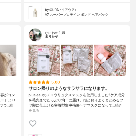
by:OUR(バイアウア)
V7 スーパープロテイン ボンド ヘアパック
なにわの主婦
まりたそ
5.00
サロン帰りのようなサラサラになります。
美容がコン
plus eauのメロウリュクスマスクを使用しました?ケア成分
ニー）より
を毛先までたっぷり均一に届け、指どおりよくまとめるツ
ワつ…
続
ヤ髪に仕上げる密着型集中補修ヘアマスクになって…
続き
を見る