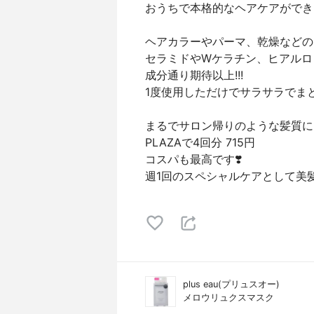
おうちで本格的なヘアケアができ
ヘアカラーやパーマ、乾燥などの
セラミドやWケラチン、ヒアルロ
成分通り期待以上!!!
1度使用しただけでサラサラでま
まるでサロン帰りのような髪質に
PLAZAで4回分 715円
コスパも最高です❣️
週1回のスペシャルケアとして美髪
plus eau(プリュスオー)
メロウリュクスマスク