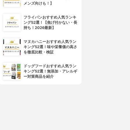
メンズ向けも！】
フライパンおすすめ人気ランキ
ング52選！【焦げ付かない・長
持ち！2026最新】
マヌカハニーおすすめ人気ラン
4位
5位
キング52選！味や栄養価の高さ
を徹底比較・検証
ドッグフードおすすめ人気ラン
キング52選！無添加・アレルギ
ー対策商品を紹介
Schwarzkopf(シュワルツコ
ellips(エリップス)
フ)
ヘアーマスク
BCオイル イノセンス オイルマ
3.69
(2)
スク
¥300
3.69
(1)
¥2,600