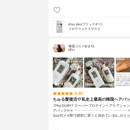
plus eau(プリュスオー)
メロウリュクスマスク
韓国コスメ好きOL
けい
5.00
ちゅる髪復活♡私史上最高の韓国ヘアパ
.♡by:OURV7 スーパープロテインヘアケアシャ
アパック୨ෆ୧┈┈┈┈┈┈┈┈┈┈┈┈┈┈┈┈୨
Qoo10メガ割で絶対に買うと決めているb…
続き