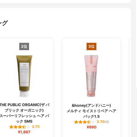
ング
2位
3位
THE PUBLIC ORGANIC(ザ パ
&honey(アンドハニー)
ブリック オーガニック)
メルティ モイストリペア ヘア
スーパーリフレッシュ ヘア パ
パック1.5
ック SMS
3.70
(4)
3.75
¥990
¥1,667