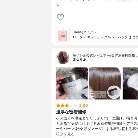
る
Diane(ダイアン)
ロータス キューティクルヘアパック まと
モノシル公式レビュアー/美容皮膚科勤務 
まるもふ
3.00
濃厚な密着補修
ケア成分を毛先までたっぷり均一に届け、指どお
とまるツヤ髪に仕上げる密着型集中補修ヘアマス
ーやパーマ·乾燥·熱ダメージによる枝毛·切れ毛広
続きを見る