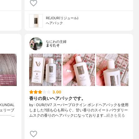
REJOUR(リジュール)
へアパック
なにわの主婦
まりたそ
3.00
香りの良いヘアパックです。
UNDAL
by : OURのV7 スーパープロテイン ボンドヘアパックを使用
ェリーブ
しました?頭も心も和らぐ、甘い香りのスイートパウダリー
┈┈┈…
ムスクの香りのヘアパックになっております…
続きを見る