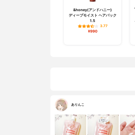
&honey(アンドハニー)
ディープモイスト ヘアパック
1.5
3.77
¥990
ありんこ