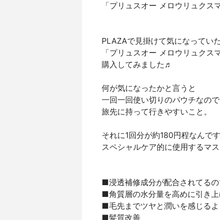
「プリュスオー メロウリュクス
PLAZAで見掛けて気になってい
「プリュスオー メロウリュクスマ
購入してみました♬
何が気になったかと言うと
一回一回使い切りのパウチなので
旅先に持って行きやすいこと。
それに1回分が約180円程なんで
スペシャルケア的に使用するマス
■浸透補修成分が配合されてるの
■角質層の水分量を高めに引き上
■毛先までツヤと潤いを感じるよ
■髪質改善