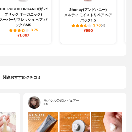
THE PUBLIC ORGANIC(ザ パ
&honey(アンドハニー)
ブリック オーガニック)
メルティ モイストリペア ヘア
スーパーリフレッシュ ヘア パ
パック1.5
ック SMS
3.70
(4)
3.75
¥990
¥1,667
関連おすすめクチコミ
モノシル公式レビュアー
Kei