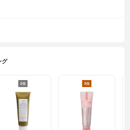
ング
2位
3位