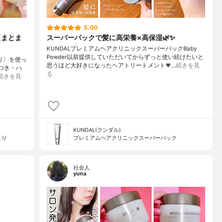
5.00
〈まとま
スーパーパックで髪に高栄養×高保湿🌿✨
KUNDALプレミアムヘアクリニックスーパーパックBaby
Powder以前提供していただいてからずっと使い続けたいと
まり〉を使っ
思うほど大好きになったヘアトリートメント💗…
続きを見
つき・ハ
る
続きを見
KUNDAL(クンダル)
まり
プレミアムヘアクリニックスーパーパック
社会人
yuna