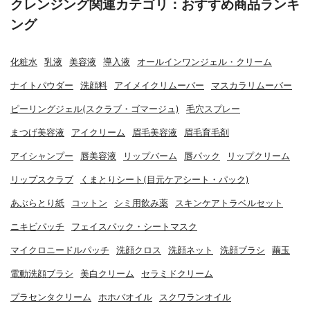
クレンジング関連カテゴリ：おすすめ商品ランキ
ング
化粧水
乳液
美容液
導入液
オールインワンジェル・クリーム
ナイトパウダー
洗顔料
アイメイクリムーバー
マスカラリムーバー
ピーリングジェル(スクラブ・ゴマージュ)
毛穴スプレー
まつげ美容液
アイクリーム
眉毛美容液
眉毛育毛剤
アイシャンプー
唇美容液
リップバーム
唇パック
リップクリーム
リップスクラブ
くまとりシート(目元ケアシート・パック)
あぶらとり紙
コットン
シミ用飲み薬
スキンケアトラベルセット
ニキビパッチ
フェイスパック・シートマスク
マイクロニードルパッチ
洗顔クロス
洗顔ネット
洗顔ブラシ
繭玉
電動洗顔ブラシ
美白クリーム
セラミドクリーム
プラセンタクリーム
ホホバオイル
スクワランオイル