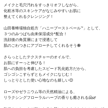
メイクと毛穴汚れをすっきりオフしながら、
化粧水等のスキンケアがなじみやすいお肌に
整えてくれるクレンジング！
山田養蜂場独自処方「ハニーブーストベール™」として、
３つのみつばち由来保湿成分*配合！
洗顔後の角質層にまで浸透して
肌のごわつきにアプローチしてくれるそう🐝
さらっとしたテクスチャーのオイルで、
お肌にすーっと伸びる！
肌への負担を考慮したスピード乳化処方だから、
ゴシゴシこすらずともメイクになじむ！
しっとりとした使い心地なのも嬉しい😌
ローズやゼラニウム等の天然精油による、
リラクシングフローラルハーブの香りも癒される🤗🌿