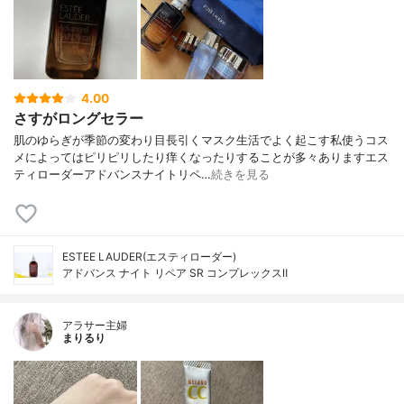
4.00
さすがロングセラー
肌のゆらぎが季節の変わり目長引くマスク生活でよく起こす私使うコス
メによってはピリピリしたり痒くなったりすることが多々ありますエス
ティローダーアドバンスナイトリペ…
続きを見る
ESTEE LAUDER(エスティローダー)
アドバンス ナイト リペア SR コンプレックスⅡ
アラサー主婦
まりるり