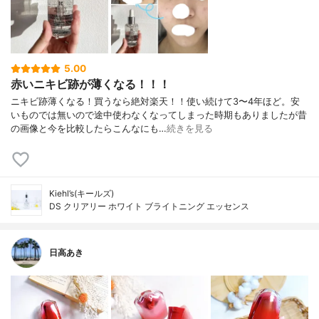
5.00
赤いニキビ跡が薄くなる！！！
ニキビ跡薄くなる！買うなら絶対楽天！！使い続けて3〜4年ほど。安
いものでは無いので途中使わなくなってしまった時期もありましたが昔
の画像と今を比較したらこんなにも…
続きを見る
Kiehl’s(キールズ)
DS クリアリー ホワイト ブライトニング エッセンス
日高あき