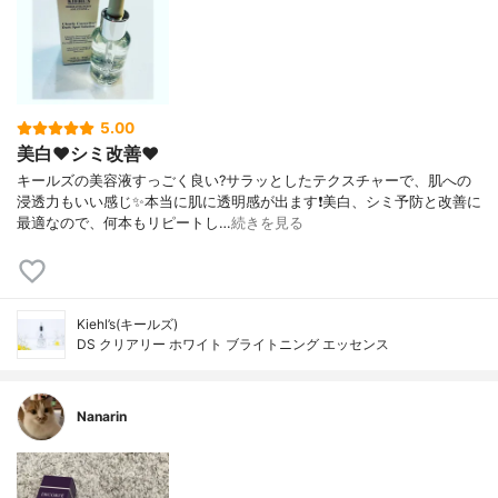
5.00
美白❤️シミ改善❤️
キールズの美容液すっごく良い?サラッとしたテクスチャーで、肌への
浸透力もいい感じ✨本当に肌に透明感が出ます❗️美白、シミ予防と改善に
最適なので、何本もリピートし…
続きを見る
Kiehl’s(キールズ)
DS クリアリー ホワイト ブライトニング エッセンス
Nanarin