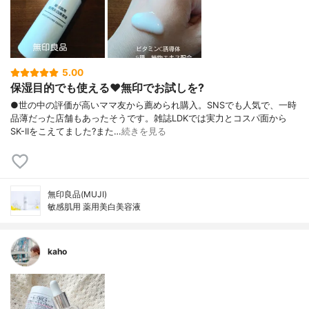
5.00
保湿目的でも使える♥️無印でお試しを?
●世の中の評価が高いママ友から薦められ購入。SNSでも人気で、一時
品薄だった店舗もあったそうです。雑誌LDKでは実力とコスパ面から
SK-IIをこえてました?また…
続きを見る
無印良品(MUJI)
敏感肌用 薬用美白美容液
kaho