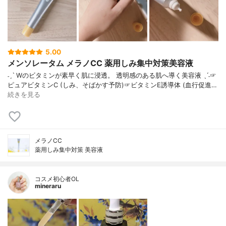
5.00
メンソレータム メラノCC 薬用しみ集中対策美容液
˗ˏˋ Wのビタミンが素早く肌に浸透。 透明感のある肌へ導く美容液 ˎˊ˗☞
ピュアビタミンC (しみ、そばかす予防)☞ビタミンE誘導体 (血行促進…
続きを見る
メラノCC
薬用しみ集中対策 美容液
コスメ初心者OL
mineraru