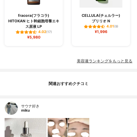
fracora(フラコラ)
CELLULA(チェルラー)
HITOKAN ヒト幹細胞培養エキ
ブリリオ N
ス原液 LP
4.01
(9)
¥1,996
4.02
(17)
¥5,980
美容液ランキングをもっと見る
関連おすすめクチコミ
サウナ好き
miku