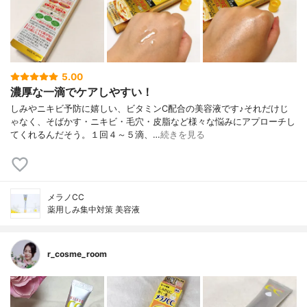
5.00
濃厚な一滴でケアしやすい！
しみやニキビ予防に嬉しい、ビタミンC配合の美容液です♪それだけじ
ゃなく、そばかす・ニキビ・毛穴・皮脂など様々な悩みにアプローチし
てくれるんだそう。１回４～５滴、…
続きを見る
メラノCC
薬用しみ集中対策 美容液
r_cosme_room