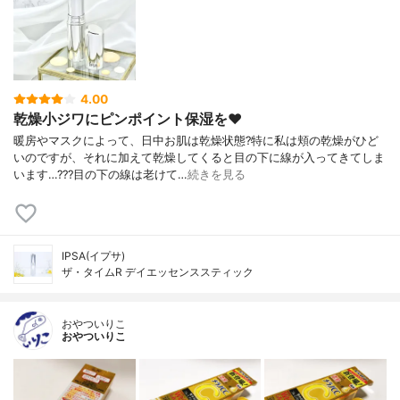
4.00
乾燥小ジワにピンポイント保湿を❤️
暖房やマスクによって、日中お肌は乾燥状態?特に私は頬の乾燥がひど
いのですが、それに加えて乾燥してくると目の下に線が入ってきてしま
います…???目の下の線は老けて…
続きを見る
IPSA(イプサ)
ザ・タイムR デイエッセンススティック
おやついりこ
おやついりこ