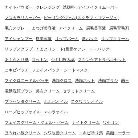
ナイトパウダー
クレンジング
洗顔料
アイメイクリムーバー
マスカラリムーバー
ピーリングジェル(スクラブ・ゴマージュ)
毛穴スプレー
まつげ美容液
アイクリーム
眉毛美容液
眉毛育毛剤
アイシャンプー
唇美容液
リップバーム
唇パック
リップクリーム
リップスクラブ
くまとりシート(目元ケアシート・パック)
あぶらとり紙
コットン
シミ用飲み薬
スキンケアトラベルセット
ニキビパッチ
フェイスパック・シートマスク
マイクロニードルパッチ
洗顔クロス
洗顔ネット
洗顔ブラシ
繭玉
電動洗顔ブラシ
美白クリーム
セラミドクリーム
プラセンタクリーム
ホホバオイル
スクワランオイル
ローズヒップオイル
マルラオイル
フェイスクリーム・ジェル・バーム
ナイトクリーム
ワセリン
ほうれい線クリーム
シワ改善クリーム
ニキビ塗り薬
美顔ローラー