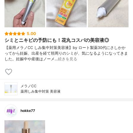
5.00
シミとニキビの予防にも！花丸コスパの美容液◎
【薬用メラノCC しみ集中対策美容液】by ロート製薬30代にさしかか
ってから妊娠、出産を経て頬周りのシミが、気になるようになってきま
した。妊娠中や産後はノーメ…
続きを見る
メラノCC
薬用しみ集中対策 美容液
hokke77