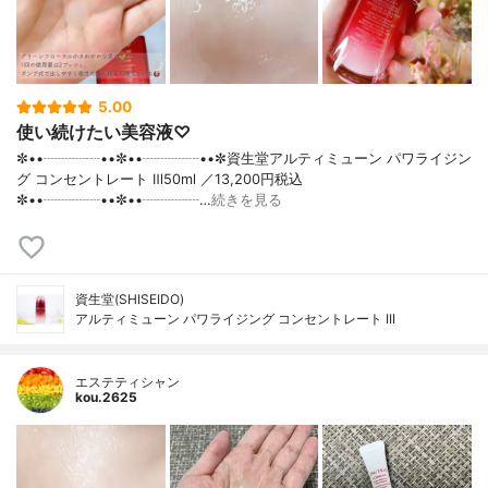
5.00
使い続けたい美容液♡
✼••┈┈┈┈••✼••┈┈┈┈••✼資生堂アルティミューン パワライジン
グ コンセントレート Ⅲ50ml ／13,200円税込
✼••┈┈┈┈••✼••┈┈┈┈…
続きを見る
資生堂(SHISEIDO)
アルティミューン パワライジング コンセントレート III
エステティシャン
kou.2625