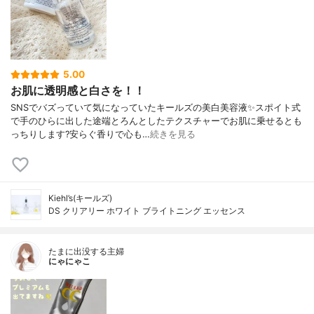
5.00
お肌に透明感と白さを！！
SNSでバズっていて気になっていたキールズの美白美容液✨スポイト式
で手のひらに出した途端とろんとしたテクスチャーでお肌に乗せるとも
っちりします?安らぐ香りで心も…
続きを見る
Kiehl’s(キールズ)
DS クリアリー ホワイト ブライトニング エッセンス
たまに出没する主婦
にゃにゃこ