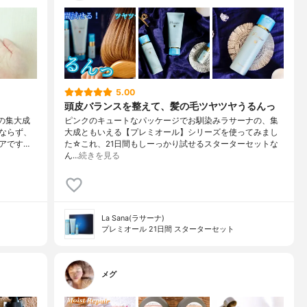
5.00
頭皮バランスを整えて、髪の毛ツヤツヤうるんっ
の集大成
ピンクのキュートなパッケージでお馴染みラサーナの、集
ならず、
大成ともいえる【プレミオール】シリーズを使ってみまし
アです…
た☆これ、21日間もしーっかり試せるスターターセットな
ん…
続きを見る
La Sana(ラサーナ)
プレミオール 21日間 スターターセット
メグ