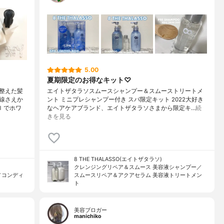
5.00
夏期限定のお得なキット♡
整えた髪
エイトザタラソスムースシャンプー＆スムーストリートメ
線さえか
ント ミニプレシャンプー付き スパ限定キット 2022大好き
ｌでホワ
なヘアケアブランド、エイトザタラソさまから限定キ…
続
きを見る
8 THE THALASSO(エイトザタラソ)
クレンジングリペア＆スムース 美容液シャンプー／
／コンディ
スムースリペア＆アクアセラム 美容液トリートメン
ト
美容ブロガー
manichiko