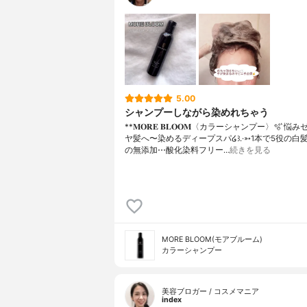
5.00
シャンプーしながら染めれちゃう
**𝐌𝐎𝐑𝐄 𝐁𝐋𝐎𝐎𝐌〈カラーシャンプー〉⁡⁡🫧 ͛
ヤ髪へ〜染めるディープスパ໒꒱.·⁡⁡⁡➳1本で5役の白
の無添加⋯酸化染料フリー…
続きを見る
MORE BLOOM(モアブルーム)
カラーシャンプー
美容ブロガー / コスメマニア
index