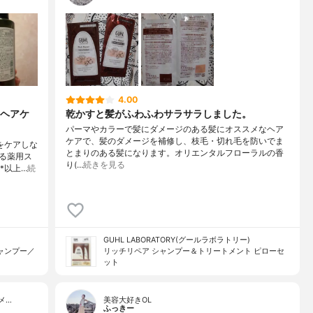
4.00
ヘアケ
乾かすと髪がふわふわサラサラしました。
パーマやカラーで髪にダメージのある髪にオススメなヘア
ケアで、髪のダメージを補修し、枝毛・切れ毛を防いでま
をケアしな
とまりのある髪になります。オリエンタルフローラルの香
る薬用ス
り(…
続きを見る
*以上…
続
GUHL LABORATORY(グールラボラトリー)
ャンプー／
リッチリペア シャンプー＆トリートメント ピローセ
ット
メ…
美容大好きOL
ふっきー