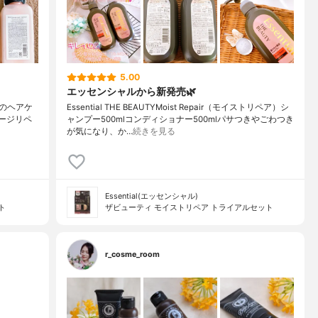
5.00
エッセンシャルから新発売🌿
のヘアケ
Essential THE BEAUTYMoist Repair（モイストリペア）シ
S ダメージリペ
ャンプー500mlコンディショナー500mlパサつきやごわつき
が気になり、か…
続きを見る
Essential(エッセンシャル)
ト
ザビューティ モイストリペア トライアルセット
r_cosme_room