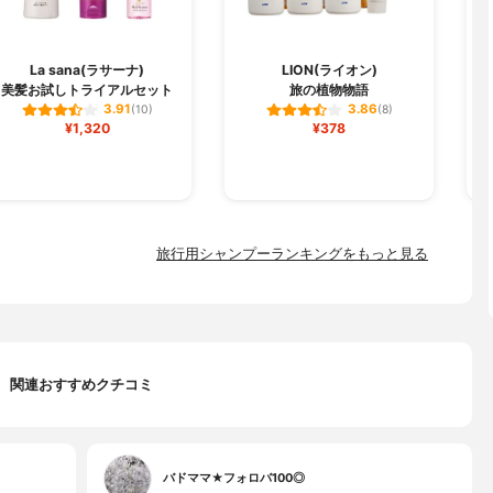
La sana(ラサーナ)
LION(ライオン)
美髪お試しトライアルセット
旅の植物物語
ス
3.91
3.86
(10)
(8)
¥1,320
¥378
旅行用シャンプーランキングをもっと見る
関連おすすめクチコミ
バドママ★フォロバ100◎