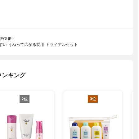
EGURI)
やすい うねって広がる髪用 トライアルセット
ランキング
2位
3位