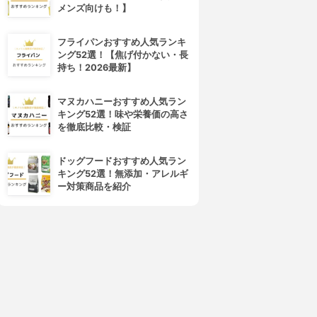
メンズ向けも！】
フライパンおすすめ人気ランキ
LUX(ラックス)
BOTANIST(ボタニスト)
ング52選！【焦げ付かない・長
スーパーリッチシャイン モイ
ボタニカルシャンプー／トリー
持ち！2026最新】
チャー シャンプー&コンディ
トメント(スムース) トライアル
ショナー
3.77
(16)
¥550
3.82
(24)
マヌカハニーおすすめ人気ラン
¥198
キング52選！味や栄養価の高さ
を徹底比較・検証
ドッグフードおすすめ人気ラン
キング52選！無添加・アレルギ
ー対策商品を紹介