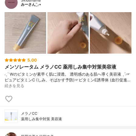
3kidsmama
みーさん¨̮⸝⋆
5.00
メンソレータム メラノCC 薬用しみ集中対策美容液
˗ˏˋ Wのビタミンが素早く肌に浸透。 透明感のある肌へ導く美容液 ˎˊ˗☞
ピュアビタミンC (しみ、そばかす予防)☞ビタミンE誘導体 (血行促進…
続きを見る
メラノCC
薬用しみ集中対策 美容液