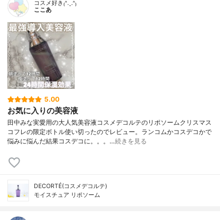
コスメ好き₍ᐢ.ˬ.ᐢ₎
ここあ
5.00
お気に入りの美容液
田中みな実愛用の大人気美容液コスメデコルテのリポソームクリスマス
コフレの限定ボトル使い切ったのでレビュー。ランコムかコスデコかで
悩みに悩んだ結果コスデコに。。。…
続きを見る
DECORTÉ(コスメデコルテ)
モイスチュア リポソーム