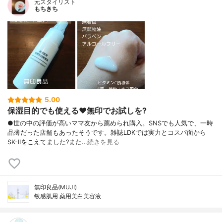
元スタイリスト
もちきち
5.00
保湿目的でも使える♥️無印でお試しを?
●世の中の評価が高いママ友から薦められ購入。SNSでも人気で、一時
品薄だった店舗もあったそうです。雑誌LDKでは実力とコスパ面から
SK-IIをこえてました?また…
続きを見る
無印良品(MUJI)
敏感肌用 薬用美白美容液