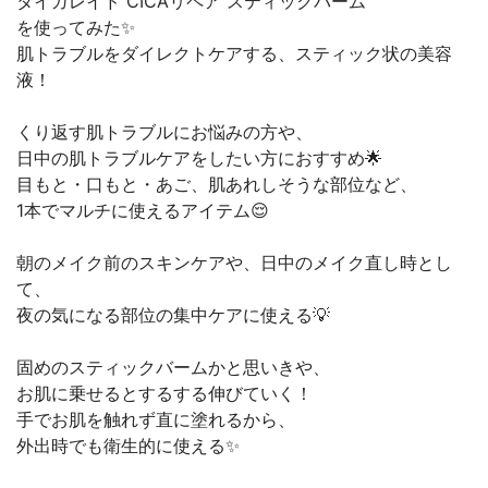
タイガレイド CICAリペア スティックバーム
を使ってみた✨
肌トラブルをダイレクトケアする、スティック状の美容
液！
くり返す肌トラブルにお悩みの方や、
日中の肌トラブルケアをしたい方におすすめ🌟
目もと・口もと・あご、肌あれしそうな部位など、
1本でマルチに使えるアイテム😌
朝のメイク前のスキンケアや、日中のメイク直し時とし
て、
夜の気になる部位の集中ケアに使える💡
固めのスティックバームかと思いきや、
お肌に乗せるとするする伸びていく！
手でお肌を触れず直に塗れるから、
外出時でも衛生的に使える✨