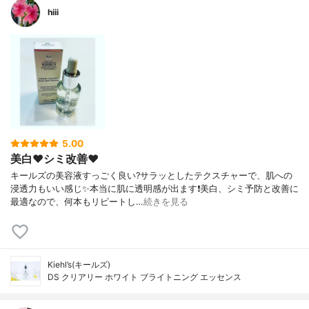
hiii
5.00
美白❤️シミ改善❤️
キールズの美容液すっごく良い?サラッとしたテクスチャーで、肌への
浸透力もいい感じ✨本当に肌に透明感が出ます❗️美白、シミ予防と改善に
最適なので、何本もリピートし…
続きを見る
Kiehl’s(キールズ)
DS クリアリー ホワイト ブライトニング エッセンス