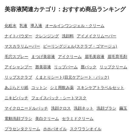
美容液関連カテゴリ：おすすめ商品ランキング
化粧水
乳液
導入液
オールインワンジェル・クリーム
ナイトパウダー
クレンジング
洗顔料
アイメイクリムーバー
マスカラリムーバー
ピーリングジェル(スクラブ・ゴマージュ)
毛穴スプレー
まつげ美容液
アイクリーム
眉毛美容液
眉毛育毛剤
アイシャンプー
唇美容液
リップバーム
唇パック
リップクリーム
リップスクラブ
くまとりシート(目元ケアシート・パック)
あぶらとり紙
コットン
シミ用飲み薬
スキンケアトラベルセット
ニキビパッチ
フェイスパック・シートマスク
マイクロニードルパッチ
洗顔クロス
洗顔ネット
洗顔ブラシ
繭玉
電動洗顔ブラシ
美白クリーム
セラミドクリーム
プラセンタクリーム
ホホバオイル
スクワランオイル