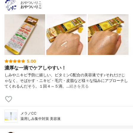
おやついりこ
おやついりこ
5.00
濃厚な一滴でケアしやすい！
しみやニキビ予防に嬉しい、ビタミンC配合の美容液です♪それだけじ
ゃなく、そばかす・ニキビ・毛穴・皮脂など様々な悩みにアプローチし
てくれるんだそう。１回４～５滴、…
続きを見る
メラノCC
薬用しみ集中対策 美容液