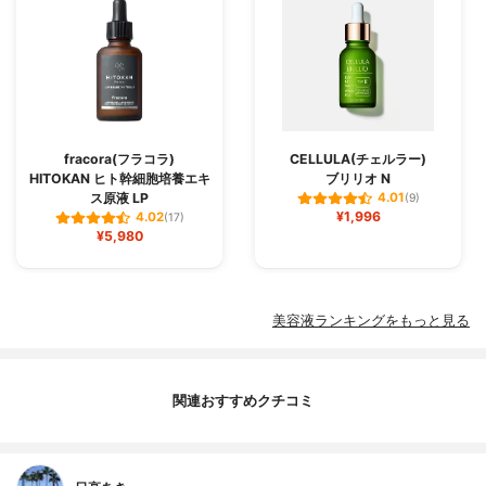
fracora(フラコラ)
CELLULA(チェルラー)
HITOKAN ヒト幹細胞培養エキ
ブリリオ N
ス原液 LP
4.01
(9)
¥1,996
4.02
(17)
¥5,980
美容液ランキングをもっと見る
関連おすすめクチコミ