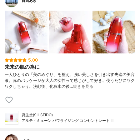
日高あき
5.00
未来の肌の為に
一人ひとりの「美のめぐり」を整え、強い美しさを引き出す先進の美容
液。赤のパッケージが大人の女性って感じがして好き。使うたびにワク
ワクしちゃう。洗顔後、化粧水の後…
続きを見る
資生堂(SHISEIDO)
アルティミューン パワライジング コンセントレート III