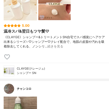
5.00
温冷スパ&翌日もツヤ髪♡
《CLAYGE》シャンプー&トリートメントSN自宅でスパ感覚にヘアケア
出来るシリーズ✨♡シャンプー♡クレイ配合で、地肌の皮脂や汚れを吸
着除去してくれる、ノンシリ…
続きを見る
CLAYGE(クレージュ)
シャンプー SN
チャンコロ