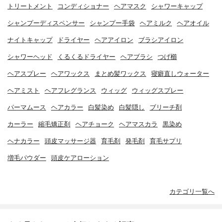
トリートメント
コンディショナー
ヘアマスク
シャワーキャップ
シャンプーディスペンサー
シャンプー手袋
ヘアミルク
ヘアオイル
ナイトキャップ
ドライヤー
ヘアアイロン
ブラシアイロン
シャワーヘッド
くるくるドライヤー
ヘアブラシ
つげ櫛
ヘアスプレー
ヘアワックス
まとめ髪ワックス
寝癖直しウォーター
ヘアミスト
ヘアフレグランス
ウィッグ
ウィッグスプレー
パーマムース
ヘアカラー
白髪染め
白髪隠し
ブリーチ剤
カーラー
縮毛矯正剤
ヘアチョーク
ヘアマスカラ
黒染め
ヘナカラー
頭皮マッサージ器
育毛剤
発毛剤
育毛サプリ
増毛パウダー
頭皮ケアローション
カテゴリ一覧へ