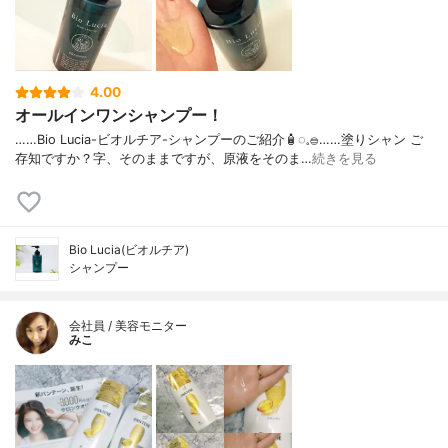
4.00
オールインワンシャンプー！
……⁡Bio Lucia⁡⁡-ビオルチア-⁡⁡シャンプー⁡⁡のご紹介🧴‎◌𓈒𓐍⁡……⁡⁡⁡⁡塗りシャン ご
存知ですか？⁡⁡⁡⁡字、そのままですが、⁡原液をそのま…
続きを見る
Bio Lucia(ビオルチア)
シャンプー
会社員 / 美容モニター
みこ