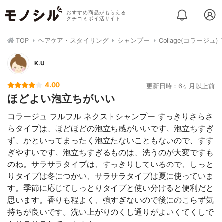
おすすめ商品がもらえる
クチコミポイ活サイト
TOP
ヘアケア・スタイリング
シャンプー
Collage(コラー
K.U
4.00
更新日時：6ヶ月以上前
ほどよい泡立ちがいい
コラージュ フルフル ネクストシャンプー すっきりさらさ
らタイプは、ほどほどの泡立ち感がいいです。泡立ちすぎ
ず、かといってまったく泡立たないこともないので、すす
ぎやすいです。泡立ちすぎるものは、洗うのが大変ですも
のね。サラサラタイプは、すっきりしているので、しっと
りタイプは冬につかい、サラサラタイプは夏に使っていま
す。季節に応じてしっとりタイプと使い分けると便利だと
思います。香りも程よく、強すぎないので後にのこらず気
持ちが良いです。洗い上がりのくし通りがよいくてくしで