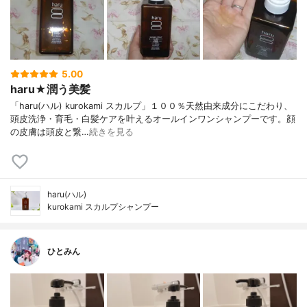
5.00
haru★潤う美髪
「haru(ハル) kurokami スカルプ」１００％天然由来成分にこだわり、
頭皮洗浄・育毛・白髪ケアを叶えるオールインワンシャンプーです。顔
の皮膚は頭皮と繋…
続きを見る
haru(ハル)
kurokami スカルプシャンプー
ひとみん