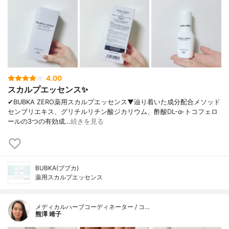
4.00
スカルプエッセンス✨
✔︎BUBKA ZERO薬用スカルプエッセンス▼辿り着いた成分配合メソッド
センブリエキス、グリチルリチン酸ジカリウム、酢酸DL-α-トコフェロ
ールの3つの有効成…
続きを見る
BUBKA(ブブカ)
薬用スカルプエッセンス
メディカルハーブコーディネーター / コ…
熊澤 靖子