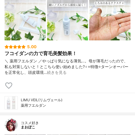
5.00
フコイダンの力で育毛美髪効果！
＼ 薬用フエルダン ／やっぱり気になる薄気…。母が薄毛だったので、
私も対策しないと！とこちら使い始めました?‍♀️⭐️特徴⭐️ターンオーバー
を正常化し、頭皮環境…
続きを見る
LIMU VEIL(リムヴェール)
薬用フエルダン
コスメ好き
まおぽこ