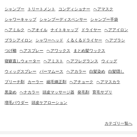
シャンプー
トリートメント
コンディショナー
ヘアマスク
シャワーキャップ
シャンプーディスペンサー
シャンプー手袋
ヘアミルク
ヘアオイル
ナイトキャップ
ドライヤー
ヘアアイロン
ブラシアイロン
シャワーヘッド
くるくるドライヤー
ヘアブラシ
つげ櫛
ヘアスプレー
ヘアワックス
まとめ髪ワックス
寝癖直しウォーター
ヘアミスト
ヘアフレグランス
ウィッグ
ウィッグスプレー
パーマムース
ヘアカラー
白髪染め
白髪隠し
ブリーチ剤
カーラー
縮毛矯正剤
ヘアチョーク
ヘアマスカラ
黒染め
ヘナカラー
頭皮マッサージ器
発毛剤
育毛サプリ
増毛パウダー
頭皮ケアローション
カテゴリ一覧へ