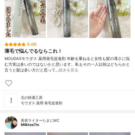
5.00
薄毛で悩んでるならこれ！
MOUDASモウダス 薬用発毛促進剤 年齢を重ねると女性も髪の薄さに悩
む方実は多いのではないかと思います。私もその一人以前はどちらかと
言うと髪は多い方だと思って…
続きを見る
北の快適工房
モウダス 薬用 発毛促進剤
美容ライターたまにMC
Milktea7m