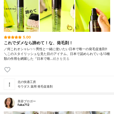
5.00
これでダメなら諦めて！な、発毛剤！
／何これオシャレ✨✨男性と一緒に使いたい日本で唯一の発毛促進剤‼︎
＼このスタイリッシュな見た目のアイテム、日本で認められている13種
類の作用を網羅した『日本で唯…
続きを見る
北の快適工房
モウダス 薬用 発毛促進剤
美容ブロガー
fuka712