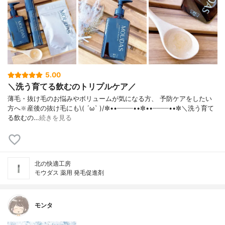
5.00
＼洗う育てる飲むのトリプルケア／
薄毛・抜け毛のお悩みやボリュームが気になる方、 予防ケアをしたい
方へ🔆産後の抜け毛にも\( ´ω` )/✼••┈┈┈┈••✼••┈┈┈┈••✼＼洗う育て
る飲むの…
続きを見る
北の快適工房
モウダス 薬用 発毛促進剤
モンタ