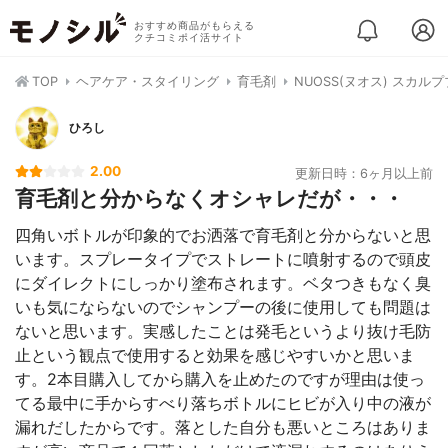
おすすめ商品がもらえる
クチコミポイ活サイト
TOP
ヘアケア・スタイリング
育毛剤
NUOSS(ヌオス) スカ
ひろし
2.00
更新日時：6ヶ月以上前
育毛剤と分からなくオシャレだが・・・
四角いボトルが印象的でお洒落で育毛剤と分からないと思
います。スプレータイプでストレートに噴射するので頭皮
にダイレクトにしっかり塗布されます。ベタつきもなく臭
いも気にならないのでシャンプーの後に使用しても問題は
ないと思います。実感したことは発毛というより抜け毛防
止という観点で使用すると効果を感じやすいかと思いま
す。2本目購入してから購入を止めたのですが理由は使っ
てる最中に手からすべり落ちボトルにヒビが入り中の液が
漏れだしたからです。落とした自分も悪いところはありま