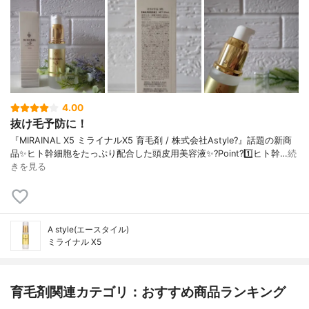
4.00
抜け毛予防に！
『MIRAINAL X5 ミライナルX5 育毛剤 / 株式会社Astyle?』話題の新商
品✨ヒト幹細胞をたっぷり配合した頭皮用美容液✨?Point?1️⃣ヒト幹…
続
きを見る
A style(エースタイル)
ミライナル X5
育毛剤関連カテゴリ：おすすめ商品ランキング