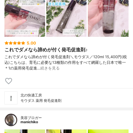
5.00
これでダメなら諦めが付く発毛促進剤♪
これでダメなら諦めが付く発毛促進剤＼モウダス／120ml 15,400円(税
込)こちらは、育毛に必要な13種類の作用をすべて網羅した日本で唯一
＊1の薬用発毛促進…
続きを見る
北の快適工房
モウダス 薬用 発毛促進剤
美容ブロガー
manichiko