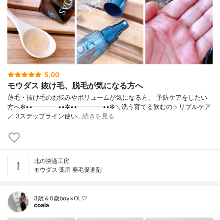
5.00
モウダス 抜け毛、脱毛が気になる方へ
薄毛・抜け毛のお悩みやボリュームが気になる方、 予防ケアをしたい
方へ✼••┈┈┈┈••✼••┈┈┈┈••✼＼洗う育てる飲むのトリプルケア
／ 3ステップライン使い…
続きを見る
北の快適工房
モウダス 薬用 発毛促進剤
3歳＆0歳boy×OL🤍
coala