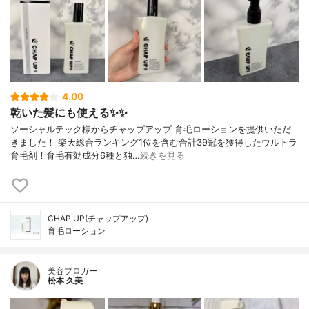
4.00
乾いた髪にも使える✨✨
ソーシャルテック様からチャップアップ 育毛ローションを提供いただ
きました！ 楽天総合ランキング1位を含む合計39冠を獲得したウルトラ
育毛剤！育毛有効成分6種と独…
続きを見る
CHAP UP(チャップアップ)
育毛ローション
美容ブロガー
松本 久美