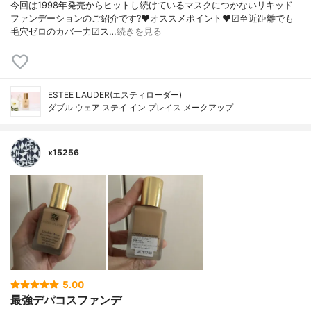
今回は1998年発売からヒットし続けているマスクにつかないリキッド
ファンデーションのご紹介です?❤︎オススメポイント❤︎☑︎至近距離でも
毛穴ゼロのカバー力☑︎ス…
続きを見る
ESTEE LAUDER(エスティローダー)
ダブル ウェア ステイ イン プレイス メークアップ
x15256
5.00
最強デパコスファンデ