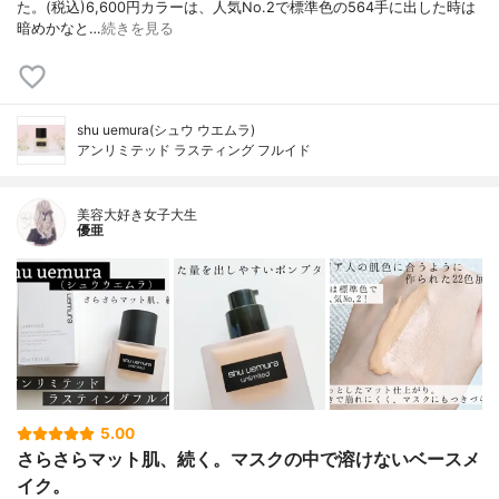
た。(税込)6,600円カラーは、人気No.2で標準色の564手に出した時は
暗めかなと…
続きを見る
shu uemura(シュウ ウエムラ)
アンリミテッド ラスティング フルイド
美容大好き女子大生
優亜
5.00
さらさらマット肌、続く。マスクの中で溶けないベースメ
イク。