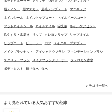
ホットビューラー
アイプチ
つけまつげ
つけまつげのり
眉ティント
眉マスカラ
眉毛テンプレート
マニキュア
ネイルシール
ネイルトップコート
ネイルベースコート
フットネイルシール
ネイルオイル
除光液
ネイルケアセット
爪やすり・爪磨き
リップ
クレヨンリップ
リップオイル
リップコート
ビューラー
パフ
メイクキープスプレー
メイクブラシセット
アイシャドウブラシ
ファンデーションブラシ
スクリューブラシ
メイクブラシクリーナー
フェロモン香水
ボディミスト
練り香水
香水
カテゴリ一覧へ
よく見られている人気おすすめ記事