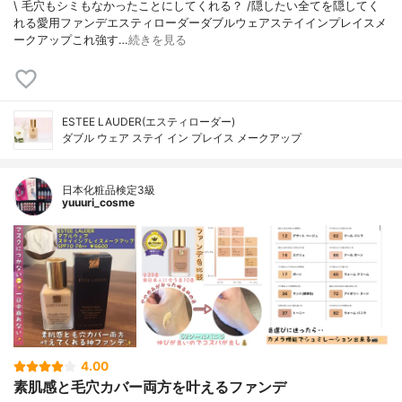
\ 毛穴もシミもなかったことにしてくれる？ /⁡⁡隠したい全てを隠してく
れる愛用ファンデ⁡エスティローダーダブルウェアステイインプレイスメ
ークアップ⁡⁡これ強す…
続きを見る
ESTEE LAUDER(エスティローダー)
ダブル ウェア ステイ イン プレイス メークアップ
日本化粧品検定3級
yuuuri_cosme
4.00
素肌感と毛穴カバー両方を叶えるファンデ