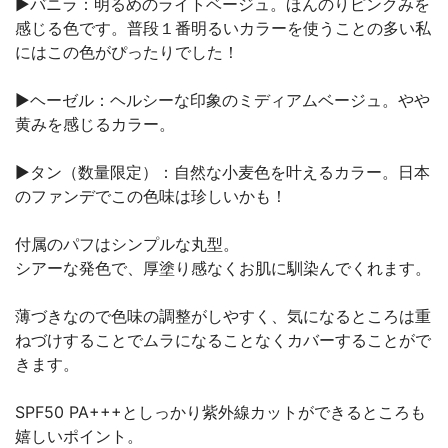
▶︎バニラ：明るめのライトベージュ。ほんのりピンクみを
感じる色です。普段１番明るいカラーを使うことの多い私
にはこの色がぴったりでした！
▶︎ヘーゼル：ヘルシーな印象のミディアムベージュ。やや
黄みを感じるカラー。
▶︎タン（数量限定）：自然な小麦色を叶えるカラー。日本
のファンデでこの色味は珍しいかも！
付属のパフはシンプルな丸型。
シアーな発色で、厚塗り感なくお肌に馴染んでくれます。
薄づきなので色味の調整がしやすく、気になるところは重
ねづけすることでムラになることなくカバーすることがで
きます。
SPF50 PA+++としっかり紫外線カットができるところも
嬉しいポイント。