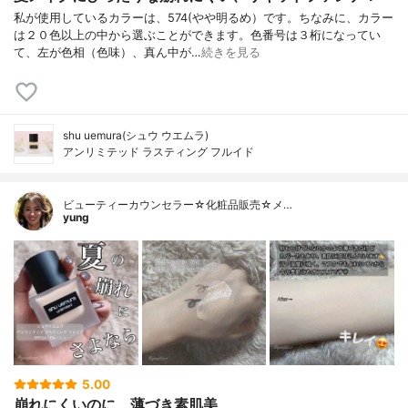
私が使用しているカラーは、574(やや明るめ）です。ちなみに、カラー
は２０色以上の中から選ぶことができます。色番号は３桁になってい
て、左が色相（色味）、真ん中が…
続きを見る
shu uemura(シュウ ウエムラ)
アンリミテッド ラスティング フルイド
ビューティーカウンセラー☆化粧品販売☆メ…
yung
5.00
崩れにくいのに、薄づき素肌美