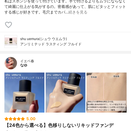
私はスポンジを使って付けています。手で付けるよりもムラにならなく
て綺麗に仕上がる気がするの。密着感があって、肌にピタッとフィット
する感じが好きです。毛穴までカバ…
続きを見る
shu uemura(シュウ ウエムラ)
アンリミテッド ラスティング フルイド
イエベ春
なゆ
5.00
【24色から選べる】色移りしないリキッドファンデ