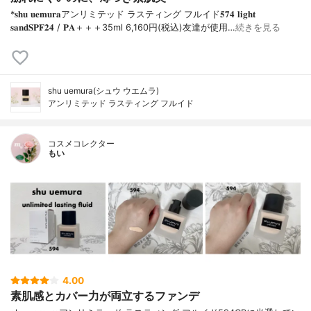
*𝐬𝐡𝐮 𝐮𝐞𝐦𝐮𝐫𝐚アンリミテッド ラスティング フルイド𝟓𝟕𝟒 𝐥𝐢𝐠𝐡𝐭
𝐬𝐚𝐧𝐝𝐒𝐏𝐅𝟐𝟒 / 𝐏𝐀＋＋＋⁡35ml 6,160円(税込)⁡友達が使用…
続きを見る
shu uemura(シュウ ウエムラ)
アンリミテッド ラスティング フルイド
コスメコレクター
もい
4.00
素肌感とカバー力が両立するファンデ