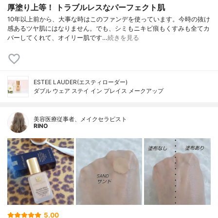
厚塗り上等！ トラブルレスなパーフェクト肌
10年以上前から、大事な時はこのファンデを使っています。今時の抜け
感あるツヤ肌にはなりません。でも、シミもニキビ痕もくすみも全てカ
バーしてくれて、オイリー肌です…
続きを見る
ESTEE LAUDER(エスティローダー)
ダブル ウェア ステイ イン プレイス メークアップ
美容医療従事者、メイクセラピスト
RINO
5.00