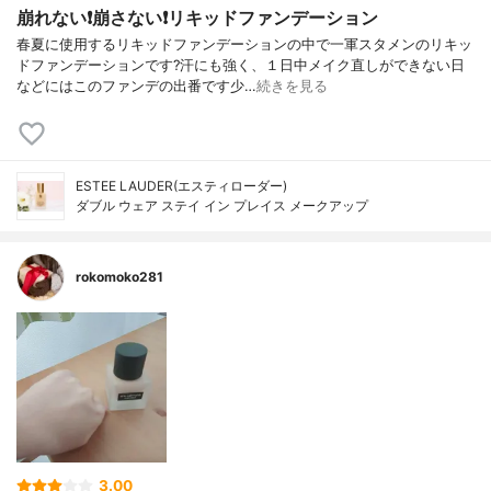
崩れない❗️崩さない❗️リキッドファンデーション
春夏に使用するリキッドファンデーションの中で一軍スタメンのリキッ
ドファンデーションです?汗にも強く、１日中メイク直しができない日
などにはこのファンデの出番です少…
続きを見る
ESTEE LAUDER(エスティローダー)
ダブル ウェア ステイ イン プレイス メークアップ
rokomoko281
3.00