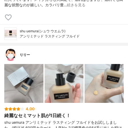
麗な状態なのが嬉しい。カラバリ豊…
続きを見る
shu uemura(シュウ ウエムラ)
アンリミテッド ラスティング フルイド
りりー
4.00
綺麗なセミマット肌が1日続く！
shu uemura アンリミテッド ラスティング フルイドをお試ししまし
た。(税込)6,600円カラーは、人気No.2で標準色の564手に出した時は