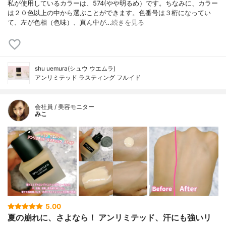
私が使用しているカラーは、574(やや明るめ）です。ちなみに、カラー
は２０色以上の中から選ぶことができます。色番号は３桁になってい
て、左が色相（色味）、真ん中が…
続きを見る
shu uemura(シュウ ウエムラ)
アンリミテッド ラスティング フルイド
会社員 / 美容モニター
みこ
5.00
夏の崩れに、さよなら！ アンリミテッド、汗にも強いリ