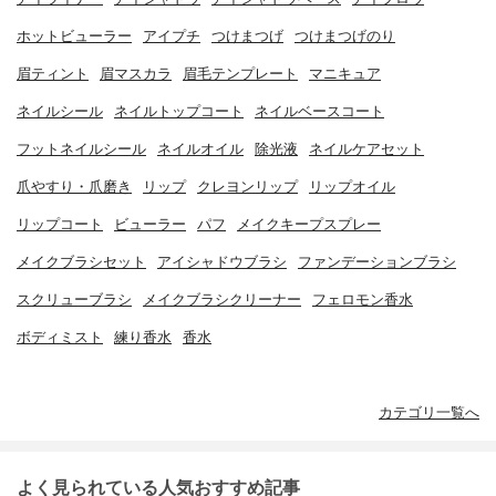
ホットビューラー
アイプチ
つけまつげ
つけまつげのり
眉ティント
眉マスカラ
眉毛テンプレート
マニキュア
ネイルシール
ネイルトップコート
ネイルベースコート
フットネイルシール
ネイルオイル
除光液
ネイルケアセット
爪やすり・爪磨き
リップ
クレヨンリップ
リップオイル
リップコート
ビューラー
パフ
メイクキープスプレー
メイクブラシセット
アイシャドウブラシ
ファンデーションブラシ
スクリューブラシ
メイクブラシクリーナー
フェロモン香水
ボディミスト
練り香水
香水
カテゴリ一覧へ
よく見られている人気おすすめ記事