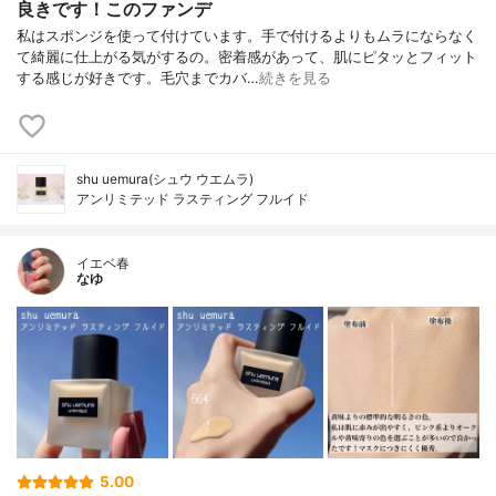
良きです！このファンデ
私はスポンジを使って付けています。手で付けるよりもムラにならなく
て綺麗に仕上がる気がするの。密着感があって、肌にピタッとフィット
する感じが好きです。毛穴までカバ…
続きを見る
shu uemura(シュウ ウエムラ)
アンリミテッド ラスティング フルイド
イエベ春
なゆ
5.00