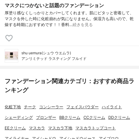
マスクにつかないと話題のファンデーション
厚塗り感なくしっかりとカバーしてくれます。肌にピタッと密着して、
マスクを外した時に化粧崩れが気になりません。保湿力も高いので、乾
燥する時期におすすめです！！香料…
続きを見る
shu uemura(シュウ ウエムラ)
アンリミテッド ラスティング フルイド
ファンデーション関連カテゴリ：おすすめ商品ラ
ンキング
化粧下地
チーク
コンシーラー
フェイスパウダー
ハイライト
シェーディング
ブロンザー
BBクリーム
CCクリーム
DDクリーム
EEクリーム
マスカラ
マスカラ下地
マスカラトップコート
アイライナー
アイシャドウ
アイシャドウベース
アイブロウ