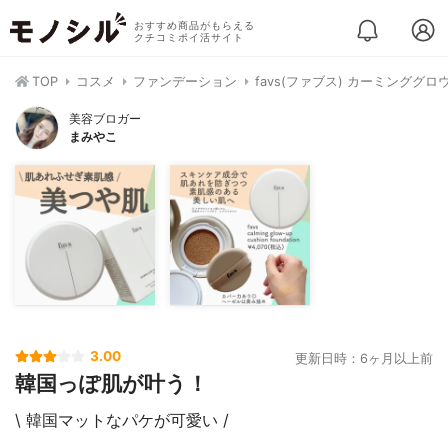
おすすめ商品がもらえる
クチコミポイ活サイト
TOP
コスメ
ファンデーション
favs(ファブス) カーミング
美容ブロガー
まみやこ
3.00
更新日時：6ヶ月以上前
韓国っぽ肌が叶う！
\ 韓国マットなパケが可愛い /