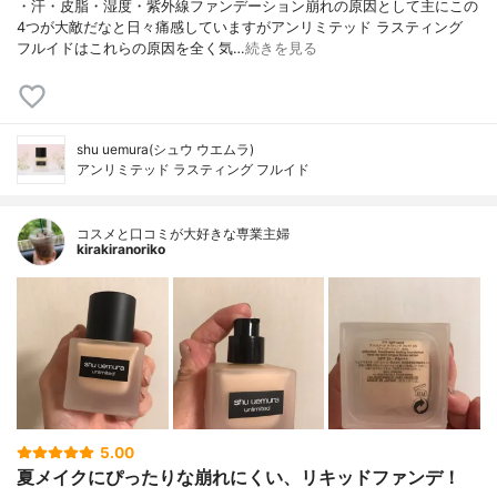
・汗・皮脂・湿度・紫外線ファンデーション崩れの原因として主にこの
4つが大敵だなと日々痛感していますがアンリミテッド ラスティング
フルイドはこれらの原因を全く気…
続きを見る
shu uemura(シュウ ウエムラ)
アンリミテッド ラスティング フルイド
コスメと口コミが大好きな専業主婦
kirakiranoriko
5.00
夏メイクにぴったりな崩れにくい、リキッドファンデ！