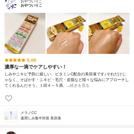
おやついりこ
おやついりこ
5.00
濃厚な一滴でケアしやすい！
しみやニキビ予防に嬉しい、ビタミンC配合の美容液です♪それだけじ
ゃなく、そばかす・ニキビ・毛穴・皮脂など様々な悩みにアプローチし
てくれるんだそう。１回４～５滴、…
続きを見る
メラノCC
薬用しみ集中対策 美容液