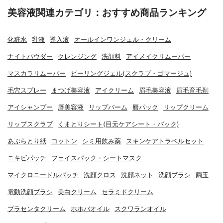
美容液関連カテゴリ：おすすめ商品ランキング
化粧水
乳液
導入液
オールインワンジェル・クリーム
ナイトパウダー
クレンジング
洗顔料
アイメイクリムーバー
マスカラリムーバー
ピーリングジェル(スクラブ・ゴマージュ)
毛穴スプレー
まつげ美容液
アイクリーム
眉毛美容液
眉毛育毛剤
アイシャンプー
唇美容液
リップバーム
唇パック
リップクリーム
リップスクラブ
くまとりシート(目元ケアシート・パック)
あぶらとり紙
コットン
シミ用飲み薬
スキンケアトラベルセット
ニキビパッチ
フェイスパック・シートマスク
マイクロニードルパッチ
洗顔クロス
洗顔ネット
洗顔ブラシ
繭玉
電動洗顔ブラシ
美白クリーム
セラミドクリーム
プラセンタクリーム
ホホバオイル
スクワランオイル