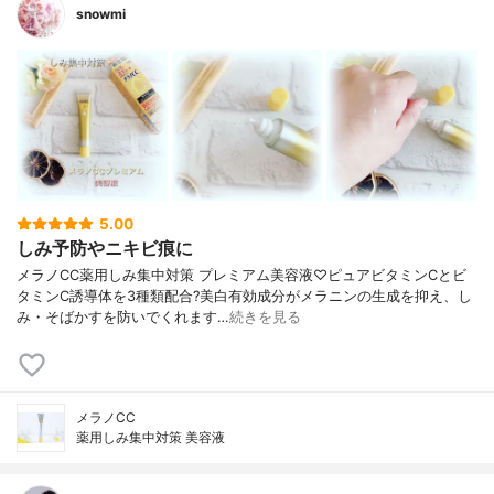
snowmi
5.00
しみ予防やニキビ痕に
メラノCC薬用しみ集中対策 プレミアム美容液♡ピュアビタミンCとビ
タミンC誘導体を3種類配合?美白有効成分がメラニンの生成を抑え、し
み・そばかすを防いでくれます…
続きを見る
メラノCC
薬用しみ集中対策 美容液