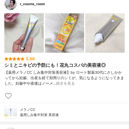
r_cosme_room
5.00
シミとニキビの予防にも！花丸コスパの美容液◎
【薬用メラノCC しみ集中対策美容液】by ロート製薬30代にさしかか
ってから妊娠、出産を経て頬周りのシミが、気になるようになってきま
した。妊娠中や産後はノーメ…
続きを見る
メラノCC
薬用しみ集中対策 美容液