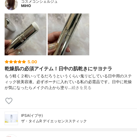
コスメコンシェルジュ
MiHO
5.00
乾燥肌の必須アイテム！日中の肌乾きにサヨナラ
もう軽く２桁いってるだろうというくらい鬼リピしている日中用のステ
ィック状美容液。必ずポーチに入れている私の必需品です。日中に乾燥
が気になったらメイクの上から塗り…
続きを見る
IPSA(イプサ)
ザ・タイムR デイエッセンススティック