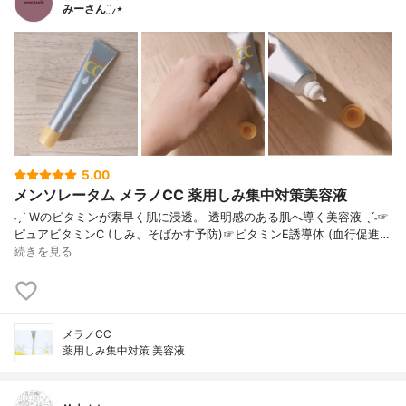
みーさん¨̮⸝⋆
5.00
メンソレータム メラノCC 薬用しみ集中対策美容液
˗ˏˋ Wのビタミンが素早く肌に浸透。 透明感のある肌へ導く美容液 ˎˊ˗☞
ピュアビタミンC (しみ、そばかす予防)☞ビタミンE誘導体 (血行促進…
続きを見る
メラノCC
薬用しみ集中対策 美容液