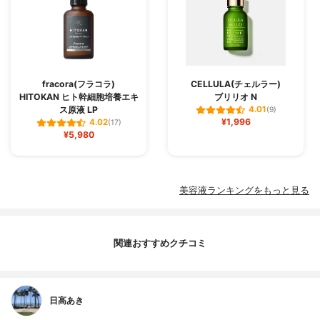
fracora(フラコラ)
CELLULA(チェルラー)
HITOKAN ヒト幹細胞培養エキ
ブリリオ N
ス原液 LP
4.01
(9)
¥1,996
4.02
(17)
¥5,980
美容液ランキングをもっと見る
関連おすすめクチコミ
日高あき