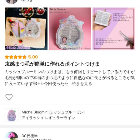
5.00
束感まつ毛が簡単に作れるポイントつけま
ミッシュブルーミンのつけまは、もう何回もリピートしているのですが
毛先が細いので本当のまつ毛のように自然なのに長さが出るところが気
に入っています🥰✨✨今回使ったセ…
続きを見る
Miche Bloomin'(ミッシュブルーミン)
アイラッシュ レギュラーライン
30代後半