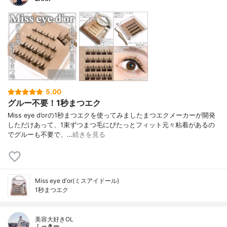
5.00
グルー不要！1秒まつエク
Miss eye d’orの1秒まつエクを使ってみましたまつエクメーカーが開発
しただけあって、1束ずつまつ毛にぴたっとフィット元々粘着があるの
でグルーも不要で、…
続きを見る
Miss eye d'or(ミスアイドール)
1秒まつエク
美容大好きOL
ふっきー