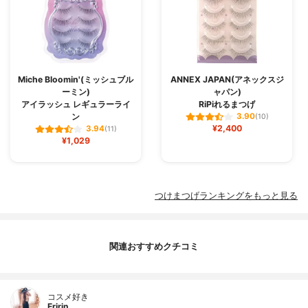
Miche Bloomin'(ミッシュブル
ANNEX JAPAN(アネックスジ
ーミン)
ャパン)
アイラッシュ レギュラーライ
RiPiれるまつげ
ン
3.90
(10)
¥2,400
3.94
(11)
¥1,029
つけまつげランキングをもっと見る
関連おすすめクチコミ
コスメ好き
Eririn