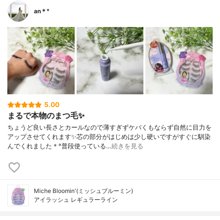
an＊°
5.00
まるで本物のまつ毛✨
ちょうど良い長さとカールなので薄すぎずケバくもならず自然に目力を
アップさせてくれます✨芯の部分がはじめは少し硬いですがすぐに馴染
んでくれました＊°普段使っている…
続きを見る
Miche Bloomin'(ミッシュブルーミン)
アイラッシュ レギュラーライン