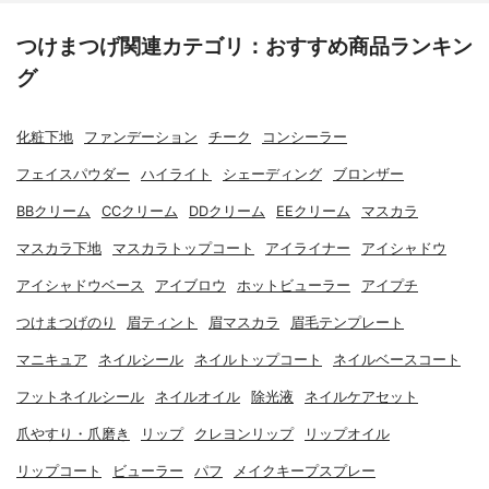
つけまつげ関連カテゴリ：おすすめ商品ランキン
グ
化粧下地
ファンデーション
チーク
コンシーラー
フェイスパウダー
ハイライト
シェーディング
ブロンザー
BBクリーム
CCクリーム
DDクリーム
EEクリーム
マスカラ
マスカラ下地
マスカラトップコート
アイライナー
アイシャドウ
アイシャドウベース
アイブロウ
ホットビューラー
アイプチ
つけまつげのり
眉ティント
眉マスカラ
眉毛テンプレート
マニキュア
ネイルシール
ネイルトップコート
ネイルベースコート
フットネイルシール
ネイルオイル
除光液
ネイルケアセット
爪やすり・爪磨き
リップ
クレヨンリップ
リップオイル
リップコート
ビューラー
パフ
メイクキープスプレー