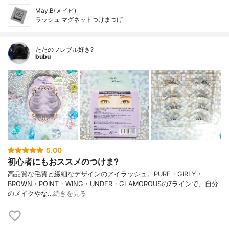
May.B(メイビ)
ラッシュ マグネットつけまつげ
ただのフレブル好き?
bubu
5.00
初心者にもおススメのつけま?
高品質な毛質と繊細なデザインのアイラッシュ。PURE・GIRLY・
BROWN・POINT・WING・UNDER・GLAMOROUSの7ラインで、自分
のメイクやな…
続きを見る