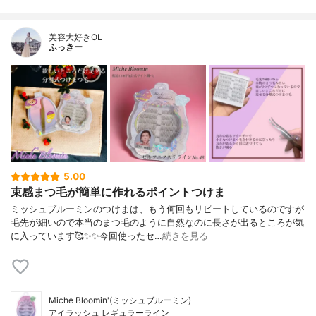
美容大好きOL
ふっきー
5.00
束感まつ毛が簡単に作れるポイントつけま
ミッシュブルーミンのつけまは、もう何回もリピートしているのですが
毛先が細いので本当のまつ毛のように自然なのに長さが出るところが気
に入っています🥰✨✨今回使ったセ…
続きを見る
Miche Bloomin'(ミッシュブルーミン)
アイラッシュ レギュラーライン