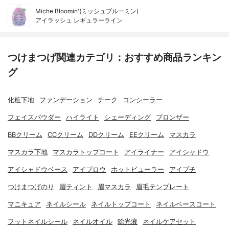
Miche Bloomin'(ミッシュブルーミン)
アイラッシュ レギュラーライン
つけまつげ関連カテゴリ：おすすめ商品ランキン
グ
化粧下地
ファンデーション
チーク
コンシーラー
フェイスパウダー
ハイライト
シェーディング
ブロンザー
BBクリーム
CCクリーム
DDクリーム
EEクリーム
マスカラ
マスカラ下地
マスカラトップコート
アイライナー
アイシャドウ
アイシャドウベース
アイブロウ
ホットビューラー
アイプチ
つけまつげのり
眉ティント
眉マスカラ
眉毛テンプレート
マニキュア
ネイルシール
ネイルトップコート
ネイルベースコート
フットネイルシール
ネイルオイル
除光液
ネイルケアセット