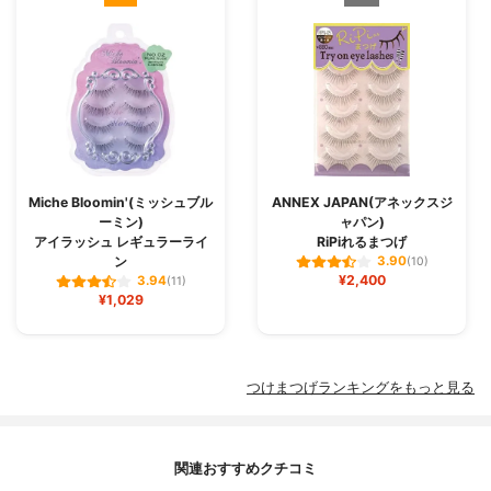
Miche Bloomin'(ミッシュブル
ANNEX JAPAN(アネックスジ
ーミン)
ャパン)
アイラッシュ レギュラーライ
RiPiれるまつげ
ン
3.90
(10)
¥2,400
3.94
(11)
¥1,029
つけまつげランキングをもっと見る
関連おすすめクチコミ