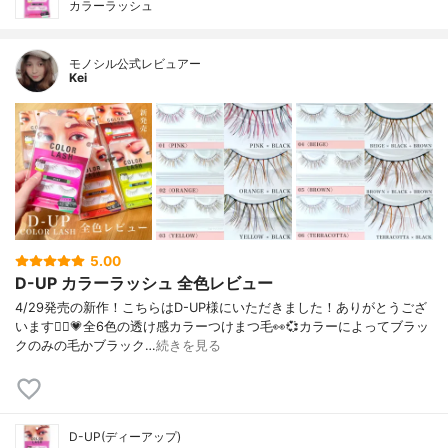
カラーラッシュ
モノシル公式レビュアー
Kei
5.00
D-UP カラーラッシュ 全色レビュー
4/29発売の新作！こちらはD-UP様にいただきました！ありがとうござ
います🙇‍♀️💗全6色の透け感カラーつけまつ毛👀💞カラーによってブラッ
クのみの毛かブラック…
続きを見る
D-UP(ディーアップ)