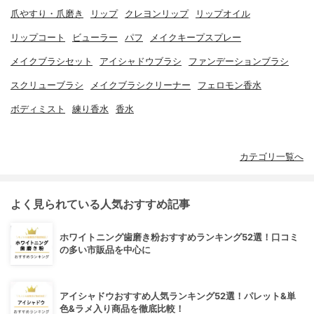
爪やすり・爪磨き
リップ
クレヨンリップ
リップオイル
リップコート
ビューラー
パフ
メイクキープスプレー
メイクブラシセット
アイシャドウブラシ
ファンデーションブラシ
スクリューブラシ
メイクブラシクリーナー
フェロモン香水
ボディミスト
練り香水
香水
カテゴリ一覧へ
よく見られている人気おすすめ記事
ホワイトニング歯磨き粉おすすめランキング52選！口コミ
の多い市販品を中心に
アイシャドウおすすめ人気ランキング52選！パレット&単
色&ラメ入り商品を徹底比較！