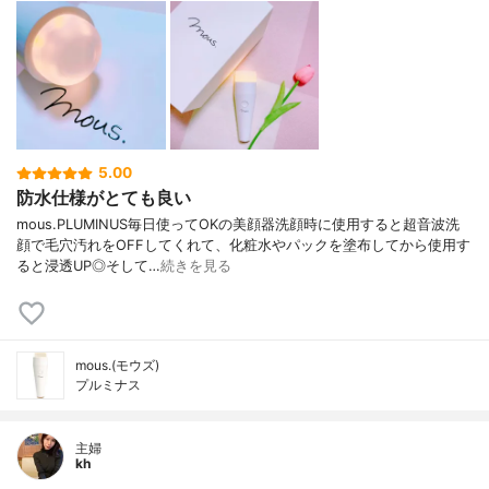
5.00
防水仕様がとても良い
mous.PLUMINUS毎日使ってOKの美顔器洗顔時に使用すると超音波洗
顔で毛穴汚れをOFFしてくれて、化粧水やパックを塗布してから使用す
ると浸透UP◎そして…
続きを見る
mous.(モウズ)
プルミナス
主婦
kh