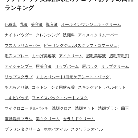
ランキング
化粧水
乳液
美容液
導入液
オールインワンジェル・クリーム
ナイトパウダー
クレンジング
洗顔料
アイメイクリムーバー
マスカラリムーバー
ピーリングジェル(スクラブ・ゴマージュ)
毛穴スプレー
まつげ美容液
アイクリーム
眉毛美容液
眉毛育毛剤
アイシャンプー
唇美容液
リップバーム
唇パック
リップクリーム
リップスクラブ
くまとりシート(目元ケアシート・パック)
あぶらとり紙
コットン
シミ用飲み薬
スキンケアトラベルセット
ニキビパッチ
フェイスパック・シートマスク
マイクロニードルパッチ
洗顔クロス
洗顔ネット
洗顔ブラシ
繭玉
電動洗顔ブラシ
美白クリーム
セラミドクリーム
プラセンタクリーム
ホホバオイル
スクワランオイル