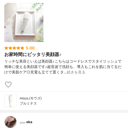
5.00
お家時間にピッタリ美顔器♪
リッチな美容といえば美顔器♪こちらはコードレスでスタイリッシュで
簡単に使える美顔器です♪超音波で洗顔も、導入もこれを肌に当てるだ
けで美肌ケア◎充電も立てて置くタ…
続きを見る
mous.(モウズ)
プルミナス
⸝⸝⸝⸝ eka