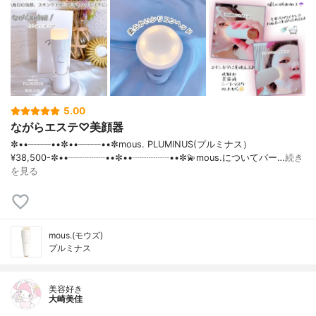
5.00
ながらエステ♡美顔器
✼••┈┈┈┈••✼••┈┈┈┈••✼mous. PLUMINUS(プルミナス）
¥38,500- ✼••┈┈┈┈••✼••┈┈┈┈••✼💫mous.についてバー…
続き
を見る
mous.(モウズ)
プルミナス
美容好き
大崎美佳