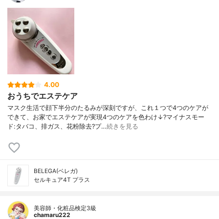
4.00
おうちでエステケア
マスク生活で顔下半分のたるみが深刻ですが、これ１つで4つのケアが
できて、お家でエステケアが実現4つのケアを色わけ↓?マイナスモー
ド:タバコ、排ガス、花粉除去?プ…
続きを見る
BELEGA(ベレガ)
セルキュア4T プラス
美容師・化粧品検定3級
chamaru222