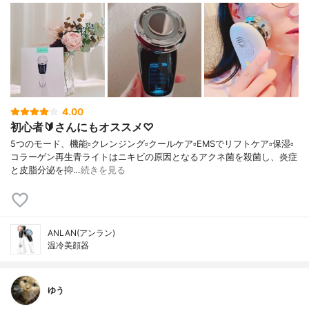
4.00
初心者🔰さんにもオススメ♡
5つのモード、機能▫️クレンジング▫️クールケア▫️EMSでリフトケア▫️保湿▫️
コラーゲン再生青ライトはニキビの原因となるアクネ菌を殺菌し、炎症
と皮脂分泌を抑…
続きを見る
ANLAN(アンラン)
温冷美顔器
ゆう