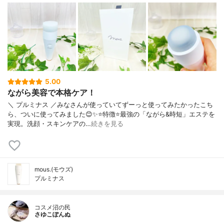
5.00
ながら美容で本格ケア！
＼ プルミナス ／みなさんが使っていてずーっと使ってみたかったこち
ら、ついに使ってみました😊✨⭐️特徴⭐️最強の「ながら&時短」エステを
実現。洗顔・スキンケアの…
続きを見る
mous.(モウズ)
プルミナス
コスメ沼の民
さゆこぽんぬ