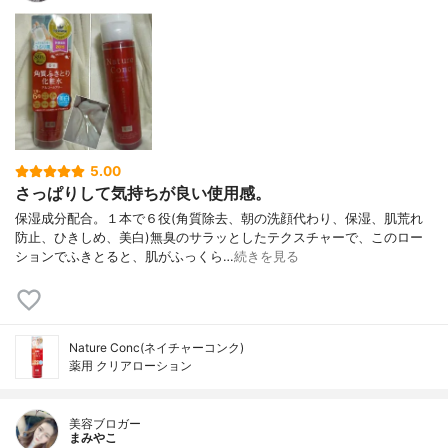
5.00
さっぱりして気持ちが良い使用感。
保湿成分配合。１本で６役(角質除去、朝の洗顔代わり、保湿、肌荒れ
防止、ひきしめ、美白)無臭のサラッとしたテクスチャーで、このロー
ションでふきとると、肌がふっくら…
続きを見る
Nature Conc(ネイチャーコンク)
薬用 クリアローション
美容ブロガー
まみやこ