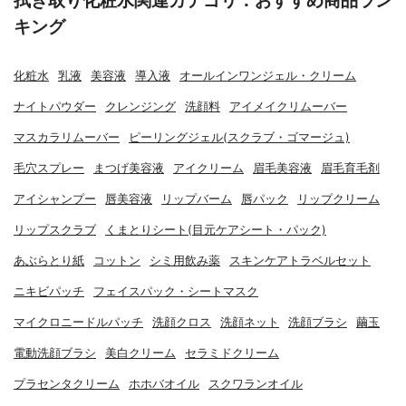
キング
化粧水
乳液
美容液
導入液
オールインワンジェル・クリーム
ナイトパウダー
クレンジング
洗顔料
アイメイクリムーバー
マスカラリムーバー
ピーリングジェル(スクラブ・ゴマージュ)
毛穴スプレー
まつげ美容液
アイクリーム
眉毛美容液
眉毛育毛剤
アイシャンプー
唇美容液
リップバーム
唇パック
リップクリーム
リップスクラブ
くまとりシート(目元ケアシート・パック)
あぶらとり紙
コットン
シミ用飲み薬
スキンケアトラベルセット
ニキビパッチ
フェイスパック・シートマスク
マイクロニードルパッチ
洗顔クロス
洗顔ネット
洗顔ブラシ
繭玉
電動洗顔ブラシ
美白クリーム
セラミドクリーム
プラセンタクリーム
ホホバオイル
スクワランオイル