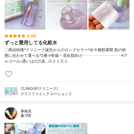
5.00
ずっと愛用してる化粧水
〇商品特徴*クリニーク誕生からのロングセラー*全６種類展開 肌の状
態に合わせて選べる*2番→乾燥～混合肌向け┈┈┈┈┈┈┈┈┈┈※ア
ルコール=悪いは🙅‍♀️❌皮…
続きを見る
CLINIQUE(クリニーク)
クラリファイング ローション 2
事務員
あづさ