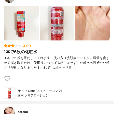
3.00
1本で6役の化粧水
１本で６役を果たしてくれます。使い方→洗顔後コットンに適量を含ま
せて拭き取るだけ！使用後につっぱる感じはせず、化粧水の浸透や化粧
ノリが良くなりました！これで1,…
続きを見る
Nature Conc(ネイチャーコンク)
薬用 クリアローション
cotomi