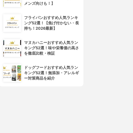
メンズ向けも！】
フライパンおすすめ人気ランキ
CEZANNE(セザンヌ)
Obagi(オバジ)
ング52選！【焦げ付かない・長
VウルトラフィットベースEX
マルチプロテクト UV乳液
持ち！2026最新】
3.87
3.85
(18)
(3)
¥748
¥2,515
マヌカハニーおすすめ人気ラン
キング52選！味や栄養価の高さ
を徹底比較・検証
ドッグフードおすすめ人気ラン
キング52選！無添加・アレルギ
ー対策商品を紹介