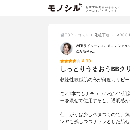
おすすめ商品がもらえる
クチコミポイ活サイト
TOP
コスメ
化粧下地
LAROC
WEBライター / コスメコンシェル
とんちゃん。
4.00
しっとりうるおうBBク
乾燥性敏感肌の私が何度もリピー
これ1本でもナチュラルなツヤ肌
ーを混ぜて使用すると、透明感が
仕上がりは少しペタつくので、気
ツヤも残しつつサラッとした肌心