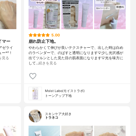
5.00
イマー
崩れ防止下地。
アゼライ
やわらかくて伸びが良いテクスチャーで、出した時は白め
ュー*²！
のラベンダーで、のばすと透明になります💡少し光沢感が
を見る
出てツルンとした見た目の肌表面になります💡光を味方に
して…
続きを見る
Moist Labo(モイストラボ)
トーンアップ下地
スキンケア大好き
トラネコ