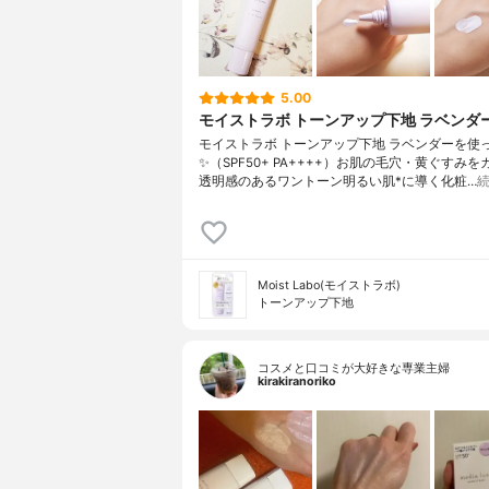
5.00
モイストラボ トーンアップ下地 ラベンダ
モイストラボ トーンアップ下地 ラベンダーを使
✨（SPF50+ PA++++）お肌の毛穴・黄ぐすみ
透明感のあるワントーン明るい肌*に導く化粧…
Moist Labo(モイストラボ)
トーンアップ下地
コスメと口コミが大好きな専業主婦
kirakiranoriko