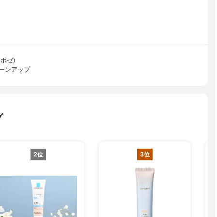
 ポゼ)
トーンアップ
グ
2位
3位