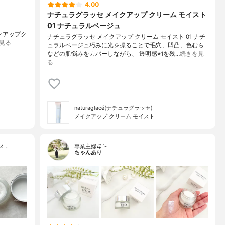
4.00
ナチュラグラッセ メイクアップ クリーム モイスト
01 ナチュラルベージュ
メイクアップク
ナチュラグラッセ メイクアップ クリーム モイスト 01 ナチ
見る
ュラルベージュ巧みに光を操ることで毛穴、凹凸、色むら
などの肌悩みをカバーしながら、 透明感※1を残…
続きを見
る
naturaglacé(ナチュラグラッセ)
メイクアップ クリーム モイスト
メ…
専業主婦🍒´-
ちゃんあり