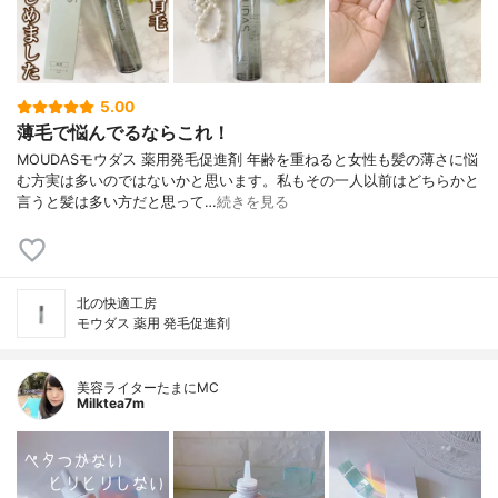
5.00
薄毛で悩んでるならこれ！
MOUDASモウダス 薬用発毛促進剤 年齢を重ねると女性も髪の薄さに悩
む方実は多いのではないかと思います。私もその一人以前はどちらかと
言うと髪は多い方だと思って…
続きを見る
北の快適工房
モウダス 薬用 発毛促進剤
美容ライターたまにMC
Milktea7m