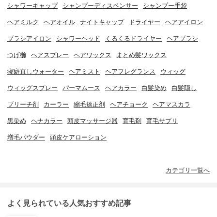
シャワーキャップ
シャンプーディスペンサー
シャンプー手袋
ヘアミルク
ヘアオイル
ナイトキャップ
ドライヤー
ヘアアイロン
ブラシアイロン
シャワーヘッド
くるくるドライヤー
ヘアブラシ
つげ櫛
ヘアスプレー
ヘアワックス
まとめ髪ワックス
寝癖直しウォーター
ヘアミスト
ヘアフレグランス
ウィッグ
ウィッグスプレー
パーマムース
ヘアカラー
白髪染め
白髪隠し
ブリーチ剤
カーラー
縮毛矯正剤
ヘアチョーク
ヘアマスカラ
黒染め
ヘナカラー
頭皮マッサージ器
育毛剤
育毛サプリ
増毛パウダー
頭皮ケアローション
カテゴリ一覧へ
よく見られている人気おすすめ記事