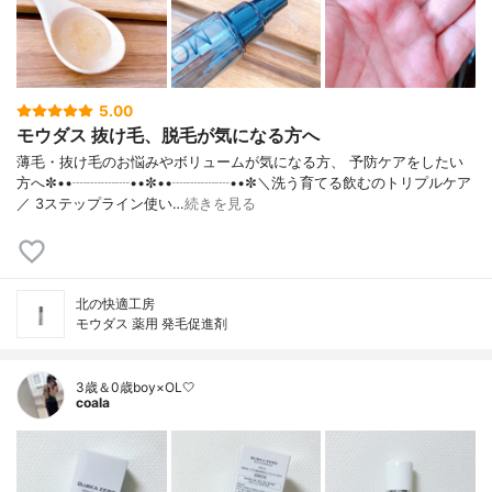
5.00
モウダス 抜け毛、脱毛が気になる方へ
薄毛・抜け毛のお悩みやボリュームが気になる方、 予防ケアをしたい
方へ✼••┈┈┈┈••✼••┈┈┈┈••✼＼洗う育てる飲むのトリプルケア
／ 3ステップライン使い…
続きを見る
北の快適工房
モウダス 薬用 発毛促進剤
3歳＆0歳boy×OL🤍
coala