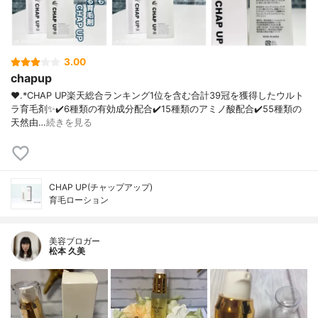
3.00
chapup
❤︎.*CHAP UP⁡楽天総合ランキング1位を含む合計39冠を獲得したウルト
ラ育毛剤✨⁡✔️6種類の有効成分配合✔️15種類のアミノ酸配合✔️55種類の
天然由…
続きを見る
CHAP UP(チャップアップ)
育毛ローション
美容ブロガー
松本 久美