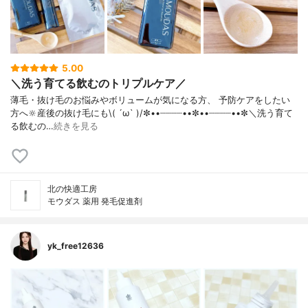
5.00
＼洗う育てる飲むのトリプルケア／
薄毛・抜け毛のお悩みやボリュームが気になる方、 予防ケアをしたい
方へ🔆産後の抜け毛にも\( ´ω` )/✼••┈┈┈┈••✼••┈┈┈┈••✼＼洗う育て
る飲むの…
続きを見る
北の快適工房
モウダス 薬用 発毛促進剤
yk_free12636