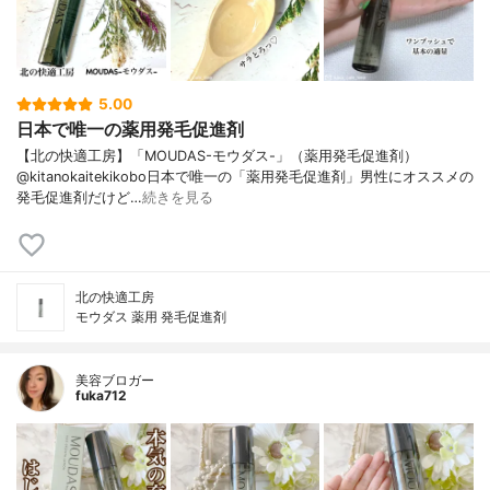
5.00
日本で唯一の薬用発毛促進剤
【北の快適工房】「MOUDAS-モウダス-」（薬用発毛促進剤）
@kitanokaitekikobo日本で唯一の「薬用発毛促進剤」男性にオススメの
発毛促進剤だけど…
続きを見る
北の快適工房
モウダス 薬用 発毛促進剤
美容ブロガー
fuka712