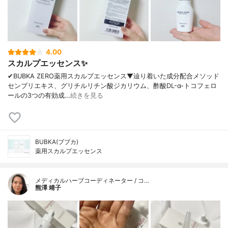
4.00
スカルプエッセンス✨
✔︎BUBKA ZERO薬用スカルプエッセンス▼辿り着いた成分配合メソッド
センブリエキス、グリチルリチン酸ジカリウム、酢酸DL-α-トコフェロ
ールの3つの有効成…
続きを見る
BUBKA(ブブカ)
薬用スカルプエッセンス
メディカルハーブコーディネーター / コ…
熊澤 靖子