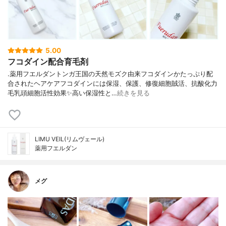
5.00
フコダイン配合育毛剤
.薬用フエルダントンガ王国の天然モズク由来フコダインかたっぷり配
合されたヘアケアフコダインには保湿、保護、修復細胞賊活、抗酸化力
毛乳頭細胞活性効果✨高い保湿性と…
続きを見る
LIMU VEIL(リムヴェール)
薬用フエルダン
メグ