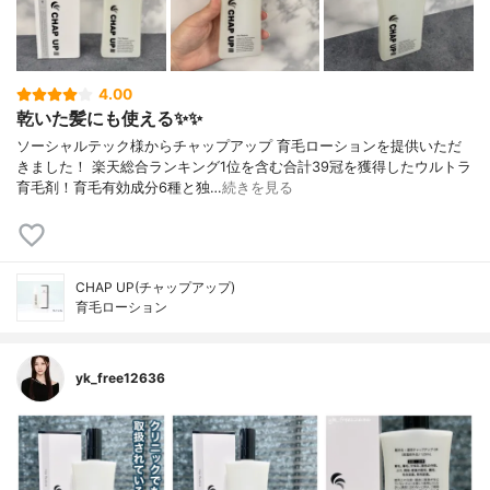
4.00
乾いた髪にも使える✨✨
ソーシャルテック様からチャップアップ 育毛ローションを提供いただ
きました！ 楽天総合ランキング1位を含む合計39冠を獲得したウルトラ
育毛剤！育毛有効成分6種と独…
続きを見る
CHAP UP(チャップアップ)
育毛ローション
yk_free12636