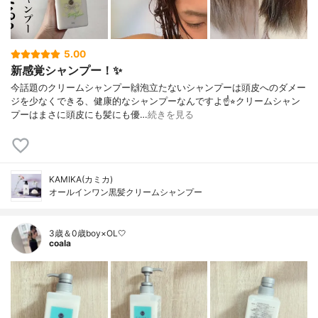
5.00
新感覚シャンプー！✨
今話題のクリームシャンプー🙌泡立たないシャンプーは頭皮へのダメー
ジを少なくできる、健康的なシャンプーなんですよ☝️⭐︎クリームシャン
プーはまさに頭皮にも髪にも優…
続きを見る
KAMIKA(カミカ)
オールインワン黒髪クリームシャンプー
3歳＆0歳boy×OL🤍
coala