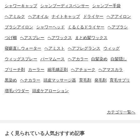
シャワーキャップ
シャンプーディスペンサー
シャンプー手袋
ヘアミルク
ヘアオイル
ナイトキャップ
ドライヤー
ヘアアイロン
ブラシアイロン
シャワーヘッド
くるくるドライヤー
ヘアブラシ
つげ櫛
ヘアスプレー
ヘアワックス
まとめ髪ワックス
寝癖直しウォーター
ヘアミスト
ヘアフレグランス
ウィッグ
ウィッグスプレー
パーマムース
ヘアカラー
白髪染め
白髪隠し
ブリーチ剤
カーラー
縮毛矯正剤
ヘアチョーク
ヘアマスカラ
黒染め
ヘナカラー
頭皮マッサージ器
育毛剤
発毛剤
育毛サプリ
増毛パウダー
頭皮ケアローション
カテゴリ一覧へ
よく見られている人気おすすめ記事