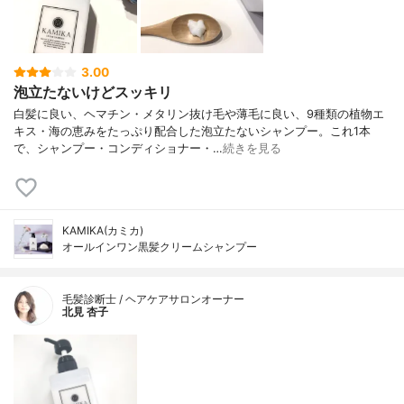
3.00
泡立たないけどスッキリ
白髪に良い、ヘマチン・メタリン抜け毛や薄毛に良い、9種類の植物エ
キス・海の恵みをたっぷり配合した泡立たないシャンプー。これ1本
で、シャンプー・コンディショナー・…
続きを見る
KAMIKA(カミカ)
オールインワン黒髪クリームシャンプー
毛髪診断士 / ヘアケアサロンオーナー
北見 杏子