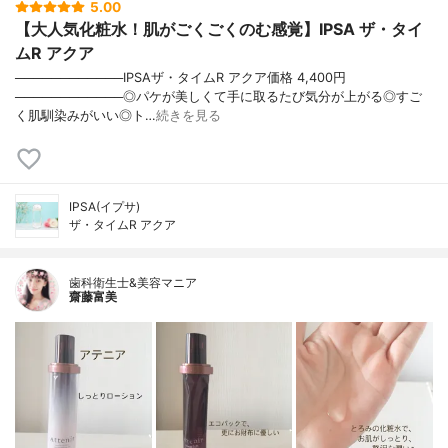
5.00
【大人気化粧水！肌がごくごくのむ感覚】IPSA ザ・タイ
ムR アクア
────────────IPSAザ・タイムR アクア価格 4,400円
────────────◎パケが美しくて手に取るたび気分が上がる◎すご
く肌馴染みがいい◎ト…
続きを見る
IPSA(イプサ)
ザ・タイムR アクア
歯科衛生士&美容マニア
齋藤富美