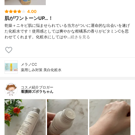
4.00
肌がワントーンUP…！
乾燥＋ニキビ肌に悩ませられている当方がついに運命的な出会いを遂げ
た化粧水です！使用感としては爽やかな柑橘系の香りがビタミンCを思
わせてくれます。化粧水にしてはや…
続きを見る
メラノCC
薬用しみ対策 美白化粧水
コスメ紹介ブロガー
看護師ズボラちゃん