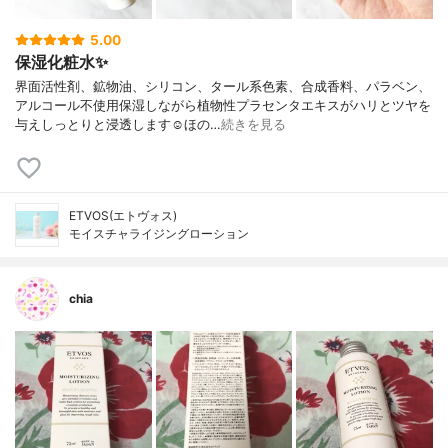
5.00
保湿化粧水✨
界面活性剤、鉱物油、シリコン、タール系色素、合成香料、パラベン、
アルコール不使用保湿しながら植物性プラセンタエキスがハリとツヤを
与えしっとりと浸透します☺︎ほの…
続きを見る
ETVOS(エトヴォス)
モイスチャライジングローション
chia