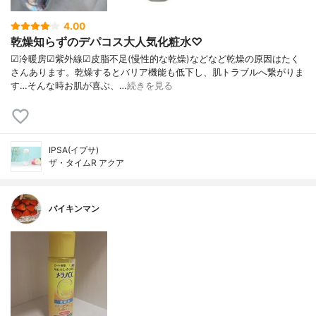
4.00
乾燥知らずのデパコス大人気化粧水♡
☑︎冷暖房☑︎紫外線☑︎皮脂不足(慢性的な乾燥)などなど乾燥の原因はたく
さんあります。乾燥するとバリア機能も低下し、肌トラブルへ繋がりま
す…そんな時お肌が喜ぶ、…
続きを見る
IPSA(イプサ)
ザ・タイムR アクア
バイキンマン