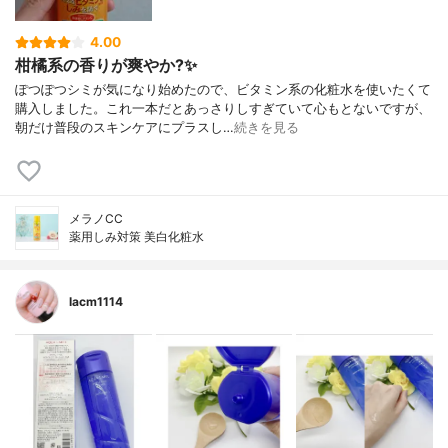
4.00
柑橘系の香りが爽やか?✨
ぽつぽつシミが気になり始めたので、ビタミン系の化粧水を使いたくて
購入しました。これ一本だとあっさりしすぎていて心もとないですが、
朝だけ普段のスキンケアにプラスし…
続きを見る
メラノCC
薬用しみ対策 美白化粧水
lacm1114