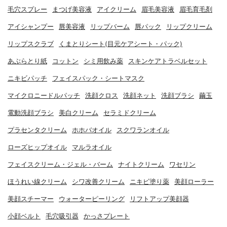
毛穴スプレー
まつげ美容液
アイクリーム
眉毛美容液
眉毛育毛剤
アイシャンプー
唇美容液
リップバーム
唇パック
リップクリーム
リップスクラブ
くまとりシート(目元ケアシート・パック)
あぶらとり紙
コットン
シミ用飲み薬
スキンケアトラベルセット
ニキビパッチ
フェイスパック・シートマスク
マイクロニードルパッチ
洗顔クロス
洗顔ネット
洗顔ブラシ
繭玉
電動洗顔ブラシ
美白クリーム
セラミドクリーム
プラセンタクリーム
ホホバオイル
スクワランオイル
ローズヒップオイル
マルラオイル
フェイスクリーム・ジェル・バーム
ナイトクリーム
ワセリン
ほうれい線クリーム
シワ改善クリーム
ニキビ塗り薬
美顔ローラー
美顔スチーマー
ウォーターピーリング
リフトアップ美顔器
小顔ベルト
毛穴吸引器
かっさプレート