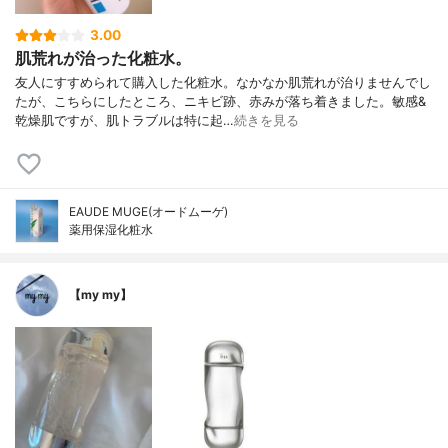
3.00
肌荒れが治った化粧水。
友人にすすめられて購入した化粧水。なかなか肌荒れが治りませんでし
たが、こちらにしたところ、ニキビ跡、赤みが落ち着きました。敏感&
乾燥肌ですが、肌トラブルは特に起…
続きを見る
EAUDE MUGE(オードムーゲ)
薬用保湿化粧水
【my my】