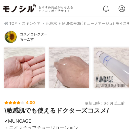
おすすめ商品がもらえる
クチコミポイ活サイト
TOP
スキンケア
化粧水
MUNOAGE(ミューノアージュ) モイ
コスメコレクター
ちーこす
4.00
更新日時：6ヶ月以上前
\敏感肌でも使えるドクターズコスメ/
✔︎MUNOAGE
・モイスチュアチャージローション