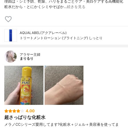
理由は・シミ予防、乾燥、ハリをまるごとケア・美白ケアする高機能化
粧水だから・とにかくシミやそばか…
続きを見る
AQUALABEL(アクアレーベル)
トリートメントローション (ブライトニング) しっとり
アラサー主婦
まりるり
4.00
超さっぱりな化粧水
メラノCCシリーズ愛用してます?化粧水＋ジェル＋美容液を使ってま