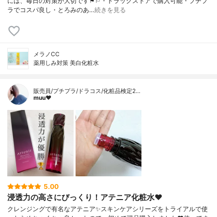
には、毎日の対策が大切です⚑︎⚐︎・ドラッグストアで購入可能・プチプ
ラでコスパ良し・とろみのあ…
続きを見る
メラノCC
薬用しみ対策 美白化粧水
販売員/プチプラ/ドラコス/化粧品検定2…
muu❤︎
5.00
浸透力の高さにびっくり！アテニア化粧水❤️
クレンジングで有名なアテニア✨スキンケアシリーズをトライアルで使