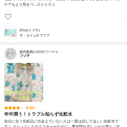
ケアもより気をつ…
続きを見る
IPSA(イプサ)
ザ・タイムR アクア
都内勤務の30代ワーママ。
フジ子
4.00
年中潤う！トラブル知らず化粧水
自分に合う化粧品に出会えていない人は一度は試してほしい化粧水で
す！ さらっとしたテクスチャーなのに、季節問わずしっかり潤う「ザ