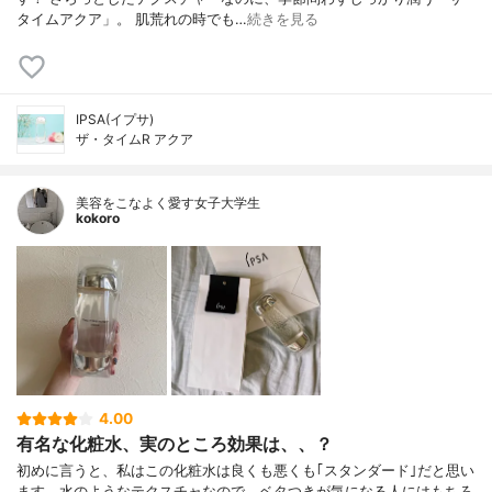
タイムアクア」。 肌荒れの時でも…
続きを見る
IPSA(イプサ)
ザ・タイムR アクア
美容をこなよく愛す女子大学生
kokoro
4.00
有名な化粧水、実のところ効果は、、？
初めに言うと、私はこの化粧水は良くも悪くも｢スタンダード｣だと思い
ます。水のようなテクスチャなので、ベタつきが気になる人にはもちろ