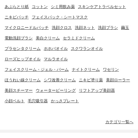
あぶらとり紙
コットン
シミ用飲み薬
スキンケアトラベルセット
ニキビパッチ
フェイスパック・シートマスク
マイクロニードルパッチ
洗顔クロス
洗顔ネット
洗顔ブラシ
繭玉
電動洗顔ブラシ
美白クリーム
セラミドクリーム
プラセンタクリーム
ホホバオイル
スクワランオイル
ローズヒップオイル
マルラオイル
フェイスクリーム・ジェル・バーム
ナイトクリーム
ワセリン
ほうれい線クリーム
シワ改善クリーム
ニキビ塗り薬
美顔ローラー
美顔スチーマー
ウォーターピーリング
リフトアップ美顔器
小顔ベルト
毛穴吸引器
かっさプレート
カテゴリ一覧へ