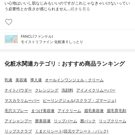
い心地はいいし肌なじみもいいのですがこれじゃなきゃいけないってい
う必要性とか良さが感じられません…
続きを見る
FANCL(ファンケル)
モイストリファイン 化粧液 II しっとり
化粧水関連カテゴリ：おすすめ商品ランキング
乳液
美容液
導入液
オールインワンジェル・クリーム
ナイトパウダー
クレンジング
洗顔料
アイメイクリムーバー
マスカラリムーバー
ピーリングジェル(スクラブ・ゴマージュ)
毛穴スプレー
まつげ美容液
アイクリーム
眉毛美容液
眉毛育毛剤
アイシャンプー
唇美容液
リップバーム
唇パック
リップクリーム
リップスクラブ
くまとりシート(目元ケアシート・パック)