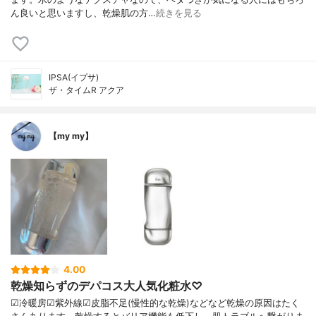
ん良いと思いますし、乾燥肌の方…
続きを見る
IPSA(イプサ)
ザ・タイムR アクア
【my my】
4.00
乾燥知らずのデパコス大人気化粧水♡
☑︎冷暖房☑︎紫外線☑︎皮脂不足(慢性的な乾燥)などなど乾燥の原因はたく