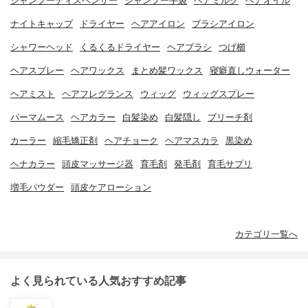
シャンプーディスペンサー
シャンプー手袋
ヘアミルク
ヘアオイル
ナイトキャップ
ドライヤー
ヘアアイロン
ブラシアイロン
シャワーヘッド
くるくるドライヤー
ヘアブラシ
つげ櫛
ヘアスプレー
ヘアワックス
まとめ髪ワックス
寝癖直しウォーター
ヘアミスト
ヘアフレグランス
ウィッグ
ウィッグスプレー
パーマムース
ヘアカラー
白髪染め
白髪隠し
ブリーチ剤
カーラー
縮毛矯正剤
ヘアチョーク
ヘアマスカラ
黒染め
ヘナカラー
頭皮マッサージ器
育毛剤
発毛剤
育毛サプリ
増毛パウダー
頭皮ケアローション
カテゴリ一覧へ
よく見られている人気おすすめ記事