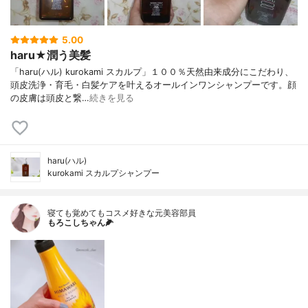
5.00
haru★潤う美髪
「haru(ハル) kurokami スカルプ」１００％天然由来成分にこだわり、
頭皮洗浄・育毛・白髪ケアを叶えるオールインワンシャンプーです。顔
の皮膚は頭皮と繋…
続きを見る
haru(ハル)
kurokami スカルプシャンプー
寝ても覚めてもコスメ好きな元美容部員
もろこしちゃん🌽