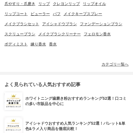
爪やすり・爪磨き
リップ
クレヨンリップ
リップオイル
リップコート
ビューラー
パフ
メイクキープスプレー
メイクブラシセット
アイシャドウブラシ
ファンデーションブラシ
スクリューブラシ
メイクブラシクリーナー
フェロモン香水
ボディミスト
練り香水
香水
カテゴリ一覧へ
よく見られている人気おすすめ記事
ホワイトニング歯磨き粉おすすめランキング52選！口コミ
の多い市販品を中心に
アイシャドウおすすめ人気ランキング52選！パレット&単
色&ラメ入り商品を徹底比較！