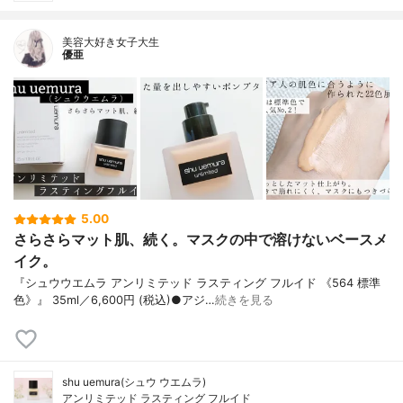
美容大好き女子大生
優亜
5.00
さらさらマット肌、続く。マスクの中で溶けないベースメ
イク。
『シュウウエムラ アンリミテッド ラスティング フルイド 《564 標準
色》』 35ml／6,600円 (税込)●アジ…
続きを見る
shu uemura(シュウ ウエムラ)
アンリミテッド ラスティング フルイド