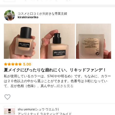
コスメと口コミが大好きな専業主婦
kirakiranoriko
5.00
夏メイクにぴったりな崩れにくい、リキッドファンデ！
私が使用しているカラーは、574(やや明るめ）です。ちなみに、カラー
は２０色以上の中から選ぶことができます。色番号は３桁になってい
て、左が色相（色味）、真ん中が…
続きを見る
shu uemura(シュウ ウエムラ)
アンリミテッド ラスティング フルイド