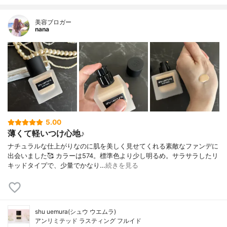
美容ブロガー
nana
5.00
薄くて軽いつけ心地♪
ナチュラルな仕上がりなのに肌を美しく見せてくれる素敵なファンデに
出会いました🥰 カラーは574。標準色より少し明るめ。サラサラしたリ
キッドタイプで、少量でかなり…
続きを見る
shu uemura(シュウ ウエムラ)
アンリミテッド ラスティング フルイド