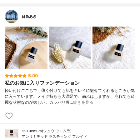
日高あき
5.00
私のお気に入りファンデーション
軽い付けごごちで、薄く付けても肌をキレイに魅せてくれるところが気
に入っています。メイク持ちも大満足で、崩れはしますが、崩れても綺
麗な状態なのが嬉しい。カラバリ豊…
続きを見る
shu uemura(シュウ ウエムラ)
アンリミテッド ラスティング フルイド