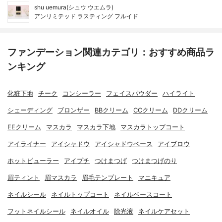
shu uemura(シュウ ウエムラ)
アンリミテッド ラスティング フルイド
ファンデーション関連カテゴリ：おすすめ商品ラ
ンキング
化粧下地
チーク
コンシーラー
フェイスパウダー
ハイライト
シェーディング
ブロンザー
BBクリーム
CCクリーム
DDクリーム
EEクリーム
マスカラ
マスカラ下地
マスカラトップコート
アイライナー
アイシャドウ
アイシャドウベース
アイブロウ
ホットビューラー
アイプチ
つけまつげ
つけまつげのり
眉ティント
眉マスカラ
眉毛テンプレート
マニキュア
ネイルシール
ネイルトップコート
ネイルベースコート
フットネイルシール
ネイルオイル
除光液
ネイルケアセット