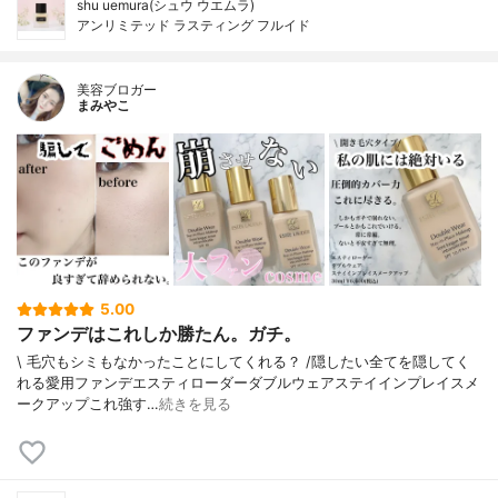
shu uemura(シュウ ウエムラ)
アンリミテッド ラスティング フルイド
美容ブロガー
まみやこ
5.00
ファンデはこれしか勝たん。ガチ。
\ 毛穴もシミもなかったことにしてくれる？ /⁡⁡隠したい全てを隠してく
れる愛用ファンデ⁡エスティローダーダブルウェアステイインプレイスメ
ークアップ⁡⁡これ強す…
続きを見る