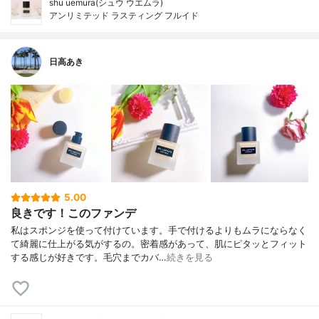
shu uemura(シュウ ウエムラ)
アンリミテッド ラスティング フルイド
日高あき
5.00
良きです！このファンデ
私はスポンジを使って付けています。手で付けるよりもムラにならなく
て綺麗に仕上がる気がするの。密着感があって、肌にピタッとフィット
する感じが好きです。毛穴までカバ…
続きを見る