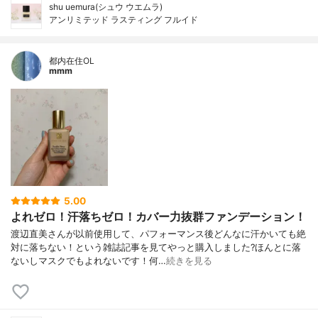
shu uemura(シュウ ウエムラ)
アンリミテッド ラスティング フルイド
都内在住OL
mmm
5.00
よれゼロ！汗落ちゼロ！カバー力抜群ファンデーション！
渡辺直美さんが以前使用して、パフォーマンス後どんなに汗かいても絶
対に落ちない！という雑誌記事を見てやっと購入しました?ほんとに落
ないしマスクでもよれないです！何…
続きを見る