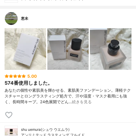
恵未
5.00
574番使用しました。
あなたの個性や素肌美を輝かせる、素肌美ファンデーション。薄軽テク
スチャーとロングラスティング処方で、汗や湿度・マスク着用にも強
く、長時間キープ。24色展開でどん…
続きを見る
shu uemura(シュウ ウエムラ)
アンリミテッド ラスティング フルイド