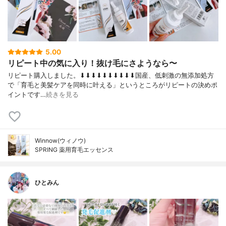
5.00
リピート中の気に入り！抜け毛にさようなら〜
リピート購入しました。⬇︎⬇︎⬇︎⬇︎⬇︎⬇︎⬇︎⬇︎⬇︎⬇︎国産、低刺激の無添加処方
で「育毛と美髪ケアを同時に叶える」というところがリピートの決めポ
イントです…
続きを見る
Winnow(ウィノウ)
SPRING 薬用育毛エッセンス
ひとみん