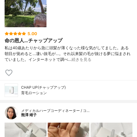
5.00
命の恩人…チャップアップ
私は40歳あたりから急に頭髪が薄くなった様な気がしてました。ある
朝目が覚めると…凄い抜毛が…。それ以来髪の毛が抜ける夢に悩まされ
ていました。インターネットで調べ…
続きを見る
CHAP UP(チャップアップ)
育毛ローション
メディカルハーブコーディネーター / コ…
熊澤 靖子