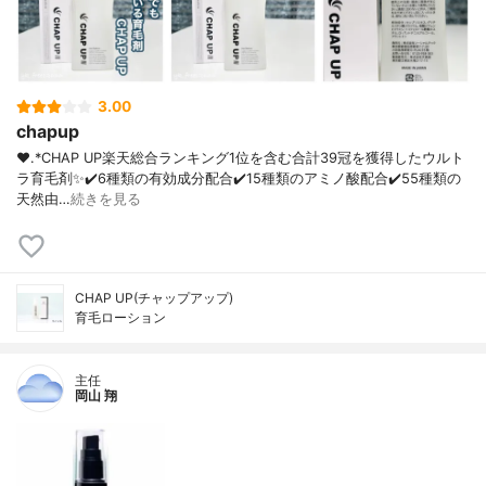
3.00
chapup
❤︎.*CHAP UP⁡楽天総合ランキング1位を含む合計39冠を獲得したウルト
ラ育毛剤✨⁡✔️6種類の有効成分配合✔️15種類のアミノ酸配合✔️55種類の
天然由…
続きを見る
CHAP UP(チャップアップ)
育毛ローション
主任
岡山 翔