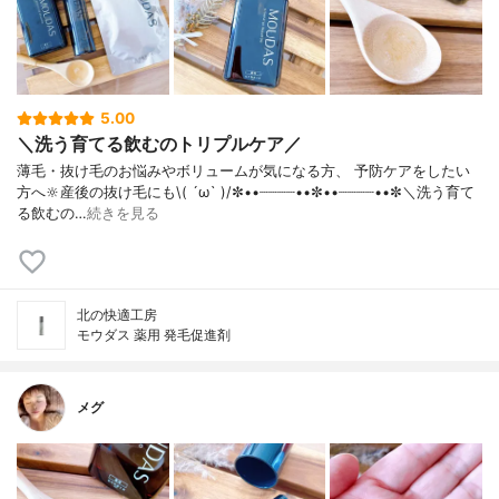
5.00
＼洗う育てる飲むのトリプルケア／
薄毛・抜け毛のお悩みやボリュームが気になる方、 予防ケアをしたい
方へ🔆産後の抜け毛にも\( ´ω` )/✼••┈┈┈┈••✼••┈┈┈┈••✼＼洗う育て
る飲むの…
続きを見る
北の快適工房
モウダス 薬用 発毛促進剤
メグ