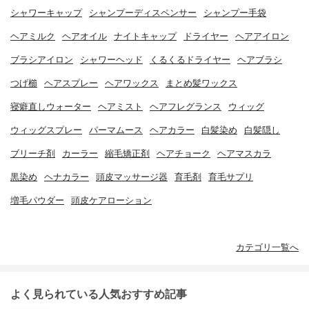
シャワーキャップ
シャンプーディスペンサー
シャンプー手袋
ヘアミルク
ヘアオイル
ナイトキャップ
ドライヤー
ヘアアイロン
ブラシアイロン
シャワーヘッド
くるくるドライヤー
ヘアブラシ
つげ櫛
ヘアスプレー
ヘアワックス
まとめ髪ワックス
寝癖直しウォーター
ヘアミスト
ヘアフレグランス
ウィッグ
ウィッグスプレー
パーマムース
ヘアカラー
白髪染め
白髪隠し
ブリーチ剤
カーラー
縮毛矯正剤
ヘアチョーク
ヘアマスカラ
黒染め
ヘナカラー
頭皮マッサージ器
育毛剤
育毛サプリ
増毛パウダー
頭皮ケアローション
カテゴリ一覧へ
よく見られている人気おすすめ記事