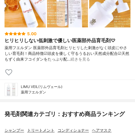
5.00
ヒリヒリしない低刺激で優しい医薬部外品育毛剤♡
薬用フエルダン 医薬部外品育毛剤ヒリヒリした刺激がなく頭皮にやさ
しい育毛剤！商品特徴☑頭皮を優しく守るうるおい天然成分配合☑天然
もずく由来フコイダンをたっぷり配…
続きを見る
LIMU VEIL(リムヴェール)
薬用フエルダン
発毛剤関連カテゴリ：おすすめ商品ランキング
シャンプー
トリートメント
コンディショナー
ヘアマスク