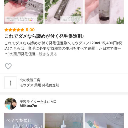
5.00
これでダメなら諦めが付く発毛促進剤♪
これでダメなら諦めが付く発毛促進剤＼モウダス／120ml 15,400円(税
込)こちらは、育毛に必要な13種類の作用をすべて網羅した日本で唯一
＊1の薬用発毛促進…
続きを見る
北の快適工房
モウダス 薬用 発毛促進剤
美容ライターたまにMC
Milktea7m