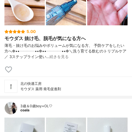
5.00
モウダス 抜け毛、脱毛が気になる方へ
薄毛・抜け毛のお悩みやボリュームが気になる方、 予防ケアをしたい
方へ✼••┈┈┈┈••✼••┈┈┈┈••✼＼洗う育てる飲むのトリプルケア
／ 3ステップライン使い…
続きを見る
北の快適工房
モウダス 薬用 発毛促進剤
3歳＆0歳boy×OL🤍
coala