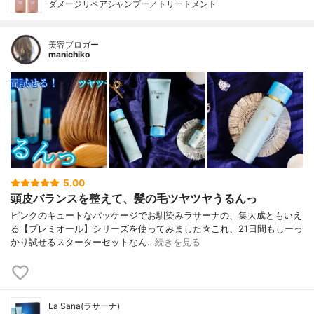
ダメージリペアシャンプー／トリートメント
美容ブロガー
manichiko
5.00
頭皮バランスを整えて、髪の毛ツヤツヤうるんっ
ピンクのキュートなパッケージでお馴染みラサーナの、集大成ともいえ
る【プレミオール】シリーズを使ってみました☆これ、21日間もしーっ
かり試せるスターターセットなん…
続きを見る
La Sana(ラサーナ)