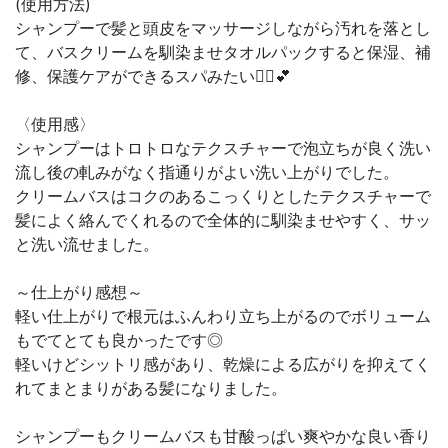
(使用方法)
シャンプーで髪と頭皮をマッサージしながら汚れを落とし
て、バスクリームを馴染ませタオルパックすると保湿、補
修、保護ケアができるスパみたい💆‍♀️💕
〈使用感〉
シャンプーはトロトロなテクスチャーで泡立ちが良く洗い
流し後の軋みがなく指通りがよい洗い上がりでした。
クリームバスはコクのあるこっくりとしたテクスチャーで
髪によく絡んでくれるので全体的に馴染ませやすく、サッ
と洗い流せました。
～仕上がり感想～
軽い仕上がりで根元はふんわり立ち上がるのでボリューム
もでてとても良かったです◎
軽いけどシットリ感があり、乾燥による広がりを抑えてく
れてまとまりがある髪になりました。
シャンプーもクリームバスも甘酸っぱい爽やかな良い香り