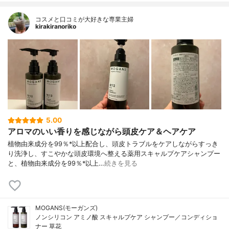
コスメと口コミが大好きな専業主婦
kirakiranoriko
5.00
アロマのいい香りを感じながら頭皮ケア＆ヘアケア
植物由来成分を99％*以上配合し、頭皮トラブルをケアしながらすっき
り洗浄し、すこやかな頭皮環境へ整える薬用スキャルプケアシャンプー
と、植物由来成分を99％*以上…
続きを見る
MOGANS(モーガンズ)
ノンシリコン アミノ酸 スキャルプケア シャンプー／コンディショ
ナー 草花