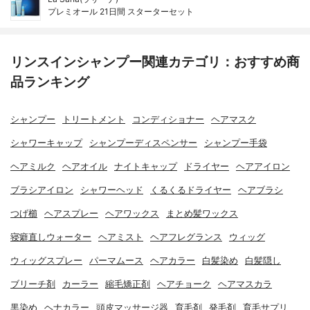
プレミオール 21日間 スターターセット
リンスインシャンプー関連カテゴリ：おすすめ商
品ランキング
シャンプー
トリートメント
コンディショナー
ヘアマスク
シャワーキャップ
シャンプーディスペンサー
シャンプー手袋
ヘアミルク
ヘアオイル
ナイトキャップ
ドライヤー
ヘアアイロン
ブラシアイロン
シャワーヘッド
くるくるドライヤー
ヘアブラシ
つげ櫛
ヘアスプレー
ヘアワックス
まとめ髪ワックス
寝癖直しウォーター
ヘアミスト
ヘアフレグランス
ウィッグ
ウィッグスプレー
パーマムース
ヘアカラー
白髪染め
白髪隠し
ブリーチ剤
カーラー
縮毛矯正剤
ヘアチョーク
ヘアマスカラ
黒染め
ヘナカラー
頭皮マッサージ器
育毛剤
発毛剤
育毛サプリ