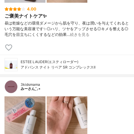
4.00
ご褒美ナイトケア✨
昼は乾燥などの環境ダメージから肌を守り、夜は潤いを与えてくれると
いう万能な美容液です✨◎ハリ、ツヤをアップさせる◎キメを整える◎
毛穴を目立ちにくくするなどの効果…
続きを見る
ESTEE LAUDER(エスティローダー)
アドバンス ナイト リペア SR コンプレックスⅡ
3kidsmama
みーさん¨̮⸝⋆