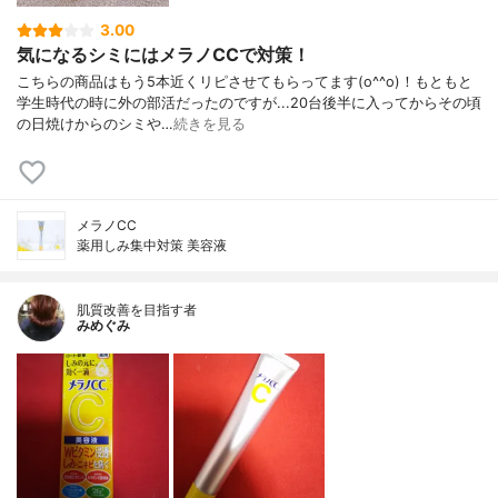
3.00
気になるシミにはメラノCCで対策！
こちらの商品はもう5本近くリピさせてもらってます(o^^o)！もともと
学生時代の時に外の部活だったのですが...20台後半に入ってからその頃
の日焼けからのシミや…
続きを見る
メラノCC
薬用しみ集中対策 美容液
肌質改善を目指す者
みめぐみ