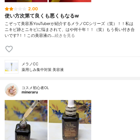
2.00
使い方次第て良くも悪くもなるw
こぞって美容系YouTuberが紹介するメラノCCシリーズ（笑）！！私は
ニキビ跡とニキビに悩まされて、はや何十年！！（笑）もう長い付き合
いです?！！この美容液の…
続きを見る
メラノCC
薬用しみ集中対策 美容液
コスメ初心者OL
mineraru