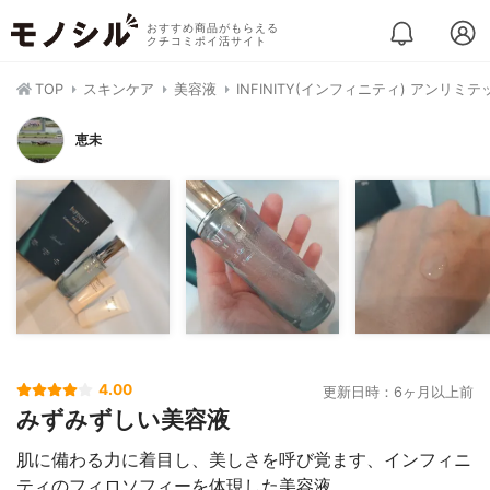
おすすめ商品がもらえる
クチコミポイ活サイト
TOP
スキンケア
美容液
INFINITY(インフィニティ) アンリミテ
恵未
4.00
更新日時：6ヶ月以上前
みずみずしい美容液
肌に備わる力に着目し、美しさを呼び覚ます、インフィニ
ティのフィロソフィーを体現した美容液。