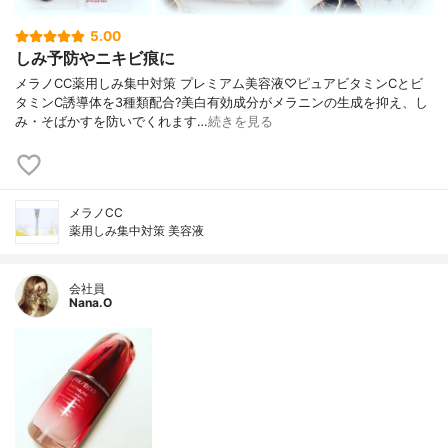
5.00
しみ予防やニキビ痕に
メラノCC薬用しみ集中対策 プレミアム美容液♡ピュアビタミンCとビ
タミンC誘導体を3種類配合?美白有効成分がメラニンの生成を抑え、し
み・そばかすを防いでくれます…
続きを見る
メラノCC
薬用しみ集中対策 美容液
会社員
Nana.O