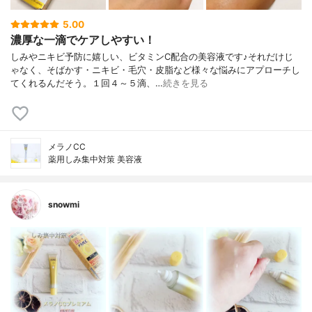
5.00
濃厚な一滴でケアしやすい！
しみやニキビ予防に嬉しい、ビタミンC配合の美容液です♪それだけじ
ゃなく、そばかす・ニキビ・毛穴・皮脂など様々な悩みにアプローチし
てくれるんだそう。１回４～５滴、…
続きを見る
メラノCC
薬用しみ集中対策 美容液
snowmi