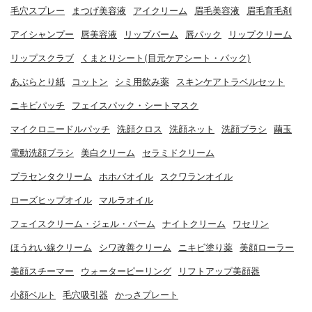
毛穴スプレー
まつげ美容液
アイクリーム
眉毛美容液
眉毛育毛剤
アイシャンプー
唇美容液
リップバーム
唇パック
リップクリーム
リップスクラブ
くまとりシート(目元ケアシート・パック)
あぶらとり紙
コットン
シミ用飲み薬
スキンケアトラベルセット
ニキビパッチ
フェイスパック・シートマスク
マイクロニードルパッチ
洗顔クロス
洗顔ネット
洗顔ブラシ
繭玉
電動洗顔ブラシ
美白クリーム
セラミドクリーム
プラセンタクリーム
ホホバオイル
スクワランオイル
ローズヒップオイル
マルラオイル
フェイスクリーム・ジェル・バーム
ナイトクリーム
ワセリン
ほうれい線クリーム
シワ改善クリーム
ニキビ塗り薬
美顔ローラー
美顔スチーマー
ウォーターピーリング
リフトアップ美顔器
小顔ベルト
毛穴吸引器
かっさプレート