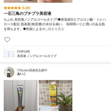
5.00
一石三鳥のプチプラ美容液
ちふれ 美容液ノンアルコールタイプ?●保湿成分ヒアルロン酸・トレハ
ロース配合 肌表面(角質層)の水分を補い、 長時間ハリと潤いのある肌
を保ちます。●乾燥による小…
続きを見る
CHIFURE
美容液 ノンアルコールタイプ
175cmの高身長主婦♡
あいこ