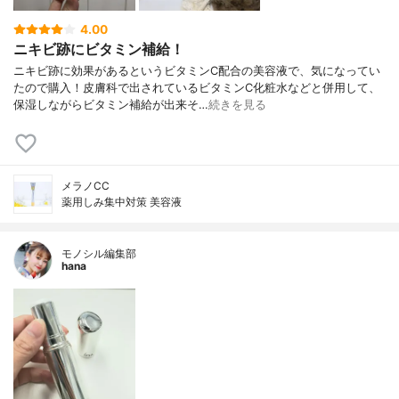
4.00
ニキビ跡にビタミン補給！
ニキビ跡に効果があるというビタミンC配合の美容液で、気になってい
たので購入！皮膚科で出されているビタミンC化粧水などと併用して、
保湿しながらビタミン補給が出来そ…
続きを見る
メラノCC
薬用しみ集中対策 美容液
モノシル編集部
hana