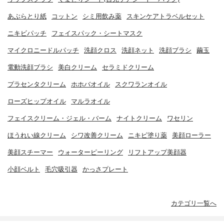
あぶらとり紙
コットン
シミ用飲み薬
スキンケアトラベルセット
ニキビパッチ
フェイスパック・シートマスク
マイクロニードルパッチ
洗顔クロス
洗顔ネット
洗顔ブラシ
繭玉
電動洗顔ブラシ
美白クリーム
セラミドクリーム
プラセンタクリーム
ホホバオイル
スクワランオイル
ローズヒップオイル
マルラオイル
フェイスクリーム・ジェル・バーム
ナイトクリーム
ワセリン
ほうれい線クリーム
シワ改善クリーム
ニキビ塗り薬
美顔ローラー
美顔スチーマー
ウォーターピーリング
リフトアップ美顔器
小顔ベルト
毛穴吸引器
かっさプレート
カテゴリ一覧へ