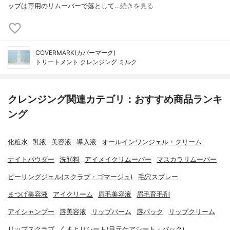
ップは専用のリムーバーで落として…
続きを見る
COVERMARK(カバーマーク)
トリートメント クレンジング ミルク
クレンジング関連カテゴリ：おすすめ商品ランキ
ング
化粧水
乳液
美容液
導入液
オールインワンジェル・クリーム
ナイトパウダー
洗顔料
アイメイクリムーバー
マスカラリムーバー
ピーリングジェル(スクラブ・ゴマージュ)
毛穴スプレー
まつげ美容液
アイクリーム
眉毛美容液
眉毛育毛剤
アイシャンプー
唇美容液
リップバーム
唇パック
リップクリーム
リップスクラブ
くまとりシート(目元ケアシート・パック)