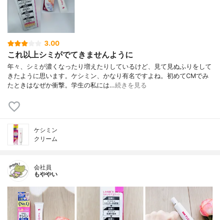
3.00
これ以上シミがでてきませんように
年々、シミが濃くなったり増えたりしているけど、見て見ぬふりをして
きたように思います。ケシミン、かなり有名ですよね。初めてCMでみ
たときはなぜか衝撃。学生の私には…
続きを見る
ケシミン
クリーム
会社員
もややい