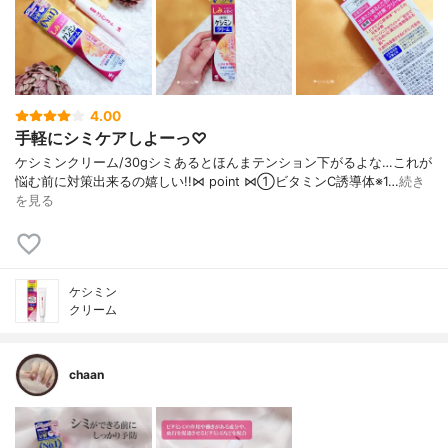
4.00
手軽にシミケアしよーっ♡
ケシミンクリーム/30g シミあるとほんまテンション下がるよな… これが
悩む前に対策出来るの嬉しい!! ⋈ point ⋈ ①ビタミンC誘導体※1…
続き
を見る
ケシミン
クリーム
chaan