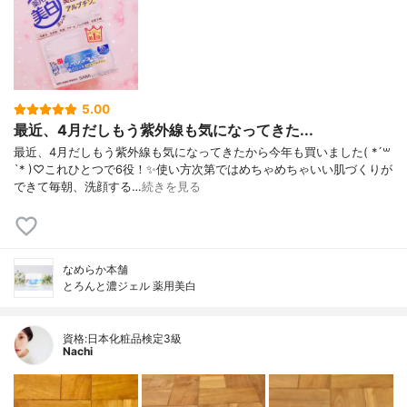
5.00
最近、4月だしもう紫外線も気になってきた...
最近、4月だしもう紫外線も気になってきたから今年も買いました( *´꒳
`* )♡これひとつで6役！✨使い方次第ではめちゃめちゃいい肌づくりが
できて毎朝、洗顔する…
続きを見る
なめらか本舗
とろんと濃ジェル 薬用美白
資格:日本化粧品検定3級
Nachi