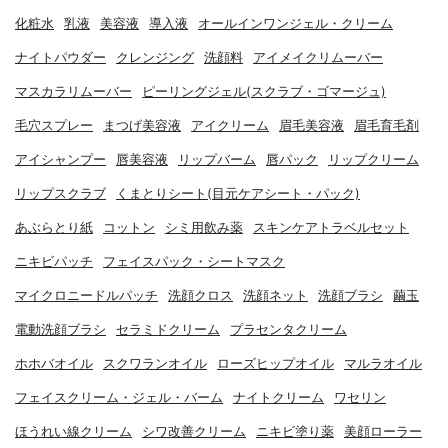
化粧水
乳液
美容液
導入液
オールインワンジェル・クリーム
ナイトパウダー
クレンジング
洗顔料
アイメイクリムーバー
マスカラリムーバー
ピーリングジェル(スクラブ・ゴマージュ)
毛穴スプレー
まつげ美容液
アイクリーム
眉毛美容液
眉毛育毛剤
アイシャンプー
唇美容液
リップバーム
唇パック
リップクリーム
リップスクラブ
くまとりシート(目元ケアシート・パック)
あぶらとり紙
コットン
シミ用飲み薬
スキンケアトラベルセット
ニキビパッチ
フェイスパック・シートマスク
マイクロニードルパッチ
洗顔クロス
洗顔ネット
洗顔ブラシ
繭玉
電動洗顔ブラシ
セラミドクリーム
プラセンタクリーム
ホホバオイル
スクワランオイル
ローズヒップオイル
マルラオイル
フェイスクリーム・ジェル・バーム
ナイトクリーム
ワセリン
ほうれい線クリーム
シワ改善クリーム
ニキビ塗り薬
美顔ローラー