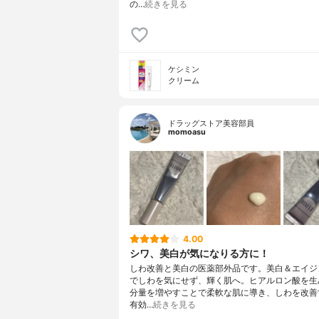
の…
続きを見る
ケシミン
クリーム
ドラッグストア美容部員
momoasu
4.00
シワ、美白が気になりる方に！
しわ改善と美白の医薬部外品です。美白＆エイジ
でしわを気にせず、輝く肌へ。ヒアルロン酸を生
分量を増やすことで柔軟な肌に導き、しわを改善
有効…
続きを見る