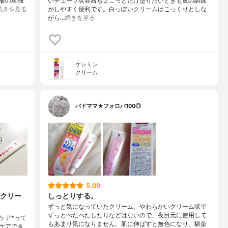
酸の単独
いチューブ状容器ちょこっとだけ塗りたいときも量の調節
続きを見る
がしやすく便利です。白っぽいクリームはこっくりとしな
がら…
続きを見る
ケシミン
クリーム
バドママ★フォロバ100◎
5.00
クリー
しっとりする。
ずっと気になっていたクリーム。やわらかいクリーム状で
ずっとべたべたしたりなどはないので、夜目元に使用して
ケア*って
もあまり気になりません。肌に伸ばすと無色になり、馴染
ケアでき