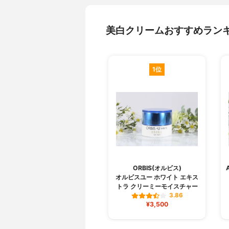
美白クリームおすすめラン
1位
ORBIS(オルビス)
オルビスユー ホワイト エキス
トラ クリーミーモイスチャー
3.86
¥3,500