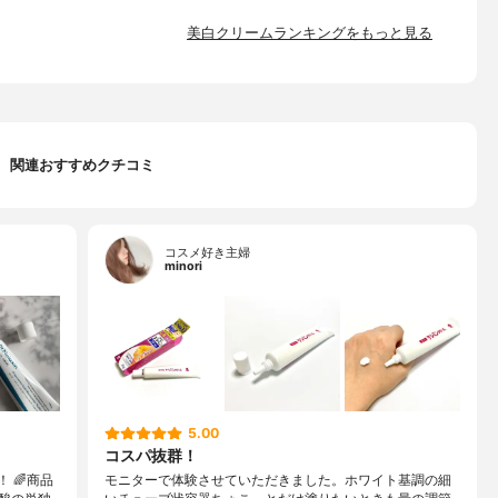
美白クリームランキングをもっと見る
関連おすすめクチコミ
コスメ好き主婦
minori
5.00
コスパ抜群！
！ 🌈商品
モニターで体験させていただきました。ホワイト基調の細