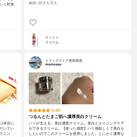
みが…
続きを見る
シミ対策
ケシミン
クリーム
ドラッグストア美容部員
momoasu
5.00
つるんとたまご肌へ濃厚美白クリーム
ら2本目に
ハリが支える、美白濃密クリーム。美白とエイジングケア
だいてい
ができるクリーム。【使った感想】ハリ感欲しくて美白も
ラニン
したいのでこのクリームを使用しました。とにかく濃厚な