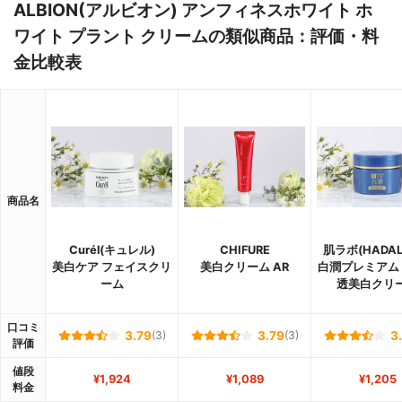
ALBION(アルビオン) アンフィネスホワイト ホ
ワイト プラント クリームの類似商品：評価・料
金比較表
商品名
Curél(キュレル)
CHIFURE
肌ラボ(HADAL
美白ケア フェイスクリ
美白クリーム AR
白潤プレミアム
ーム
透美白クリ
口コミ
3.79
(3)
3.79
(3)
3
評価
値段
¥1,924
¥1,089
¥1,205
料金