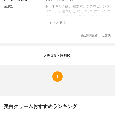
全成分
トラネキサム酸、 精製水、ジプロピレング
リコール、濃グリセリン、1，3-ブチレング
リコール、ジカプリン酸プロピレングリコ
ール、メドウフォーム油、トリ2-エチルヘ
もっと見る
キサン酸グリセリル、エタノール、セトス
テアリルアルコール、グリセリン脂肪酸エ
ステル、ジペンタエリトリット脂肪酸エス
記載情報ミス報告
テル（1）、L-アスコルビン酸硫酸エステル
ニナトリウム、L-オキシプロリン、d-δ-ト
コフェロール、アルピニアカツマダイ種子
エキス、サンザシエキス、デオキシリボ核
クチコミ・評判(0)
酸ナトリウム、ドクダミエキス、ビルベリ
ー葉エキス、リン酸L-アスコルビルマグネ
シウム、ローヤルゼリーエキス、酵母エキ
ス（3）、天然ビタミンE、納豆エキス、N-
1
ステアロイル-N-メチルタウリンナトリウ
ム、エデト酸⼆ナトリウム、オレイン酸エ
チル、キサンタンガム、ステアリン酸硬化
ヒマシ油、ヒドロキシプロピルメチルセル
ロース、ピロ亜硫酸ナトリウム、ベヘニル
アルコール、ポリエチレングリコール150
美白クリームおすすめランキング
0、ポリエチレングリコール300、ポリエチ
レングリコール6000、ポリオキシエチレン