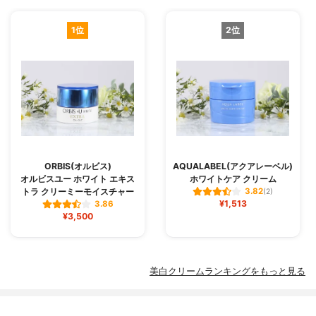
ベヘニルエーテル、メチルポリシロキサ
ン、モノパルミチン酸ソルビタン、リン酸
1位
2位
一水素ナトリウム、リン酸ニ水素ナトリウ
ム、重質流動イソパラフィン、無水エタノ
ール、フェノキシエタノール、メチルパラ
ベン、香料、カラメル
香り
-
SPF値
-
PA値
-
ブランド所在国
日本
ORBIS(オルビス)
AQUALABEL(アクアレーベル)
初回限定価格
-
オルビスユー ホワイト エキス
ホワイトケア クリーム
トラ クリーミーモイスチャー
3.82
(2)
¥1,513
3.86
¥3,500
美白クリームランキングをもっと見る