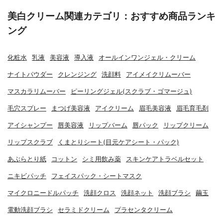
美白クリーム関連カテゴリ：おすすめ商品ランキ
ング
化粧水
乳液
美容液
導入液
オールインワンジェル・クリーム
ナイトパウダー
クレンジング
洗顔料
アイメイクリムーバー
マスカラリムーバー
ピーリングジェル(スクラブ・ゴマージュ)
毛穴スプレー
まつげ美容液
アイクリーム
眉毛美容液
眉毛育毛剤
アイシャンプー
唇美容液
リップバーム
唇パック
リップクリーム
リップスクラブ
くまとりシート(目元ケアシート・パック)
あぶらとり紙
コットン
シミ用飲み薬
スキンケアトラベルセット
ニキビパッチ
フェイスパック・シートマスク
マイクロニードルパッチ
洗顔クロス
洗顔ネット
洗顔ブラシ
繭玉
電動洗顔ブラシ
セラミドクリーム
プラセンタクリーム