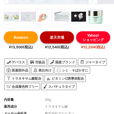
Yahoo!
Amazon
楽天市場
ショッピング
¥13,500(税込)
¥12,540(税込)
¥12,204(税込)
デパコス
市販品
国産ブランド
ジャータイプ
医薬部外品
美白向け
シミ・そばかすに
トラネキサム酸配合
ビタミンC誘導体配合
合成着色料フリー
スパチュラタイプ
内容量
30g
薬用成分
トラネキサム酸
メーカー会社名
株式会社アルビオン