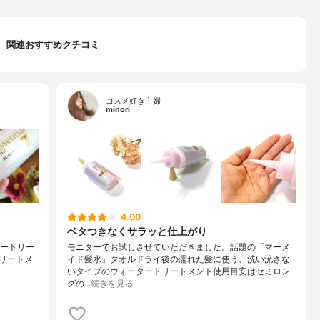
関連おすすめクチコミ
コスメ好き主婦
minori
4.00
ベタつきなくサラッと仕上がり
ォータートリー
モニターでお試しさせていただきました。話題の「マーメ
ートリートメ
イド髪水」タオルドライ後の濡れた髪に使う、洗い流さな
いタイプのウォータートリートメント使用目安はセミロン
グの…
続きを見る