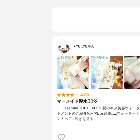
いちごちゃん
4.00
マーメイド髪水🧜‍♀️♡
……⁡Essential THE BEAUTY ⁡⁡髪のキメ美容ウ
トメントのご紹介💁✂⁡⁡✉Lips経由⁡……⁡⁡⁡ウォータ
ントって⁡…
続きを見る