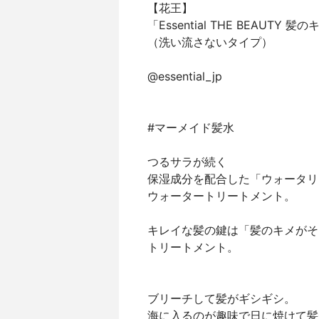
【花王】
「Essential THE BEAU
（洗い流さないタイプ）
@essential_jp
#マーメイド髪水
つるサラが続く
保湿成分を配合した「ウォータリ
ウォータートリートメント。
キレイな髪の鍵は「髪のキメがそ
トリートメント。
ブリーチして髪がギシギシ。
海に入るのが趣味で日に焼けて髪