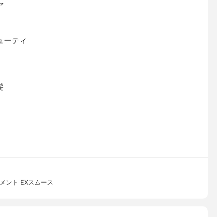
ア
ューティ
髪
メント EXスムース