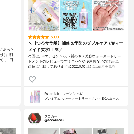
5.00
＼【つるサラ髪】補修＆予防のダブルケアで#マー
メイド髪水🧜‍♀️🫧／
にあった
た時に明
今回は、#エッセンシャル 髪のキメ美容ウォータートリー
なら、1日
トメントのレビューです！＊パケや使用感などの詳細は、
画像に記載してあります☝︎2022.9.10(土)に…
続きを見る
Essential(エッセンシャル)
プレミアム ウォータートリートメント EXスムース
ブロガー
@eccoroco5