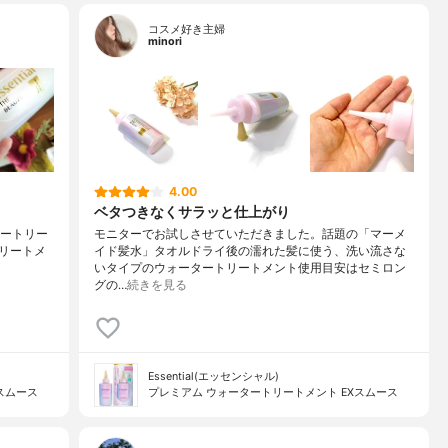
コスメ好き主婦
minori
4.00
ベタつきなくサラッと仕上がり
ォータートリー
モニターでお試しさせていただきました。話題の「マーメ
ートリートメ
イド髪水」タオルドライ後の濡れた髪に使う、洗い流さな
いタイプのウォータートリートメント使用目安はセミロン
グの…
続きを見る
Essential(エッセンシャル)
スムース
プレミアム ウォータートリートメント EXスムース