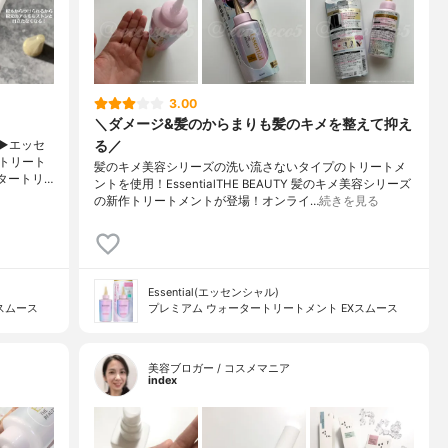
3.00
＼ダメージ&髪のからまりも髪のキメを整えて抑え
る／
︎エッセ
トリート
髪のキメ美容シリーズの洗い流さないタイプのトリートメ
タートリ…
ントを使用！EssentialTHE BEAUTY 髪のキメ美容シリーズ
の新作トリートメントが登場！オンライ…
続きを見る
Essential(エッセンシャル)
スムース
プレミアム ウォータートリートメント EXスムース
美容ブロガー / コスメマニア
index