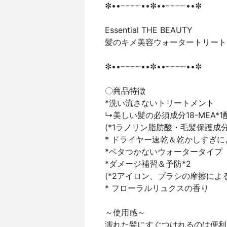
✼••┈┈┈┈••✼••┈┈┈┈••✼
Essential THE BEAUTY
髪のキメ美容ウォータートリート
✼••┈┈┈┈••✼••┈┈┈┈••✼
〇商品特徴
*洗い流さないトリートメント
↳美しい髪の必須成分18-MEA*1
(*1ラノリン脂肪酸・毛髪保護成分
* ドライヤー速乾＆乾かしすぎ
*ベタつかないウォータータイプ
*ダメージ補習＆予防*2
(*2アイロン、ブラシの摩擦による
* フローラルリュクスの香り
～使用感～
濡れた髪にすぐつけれるのは便利