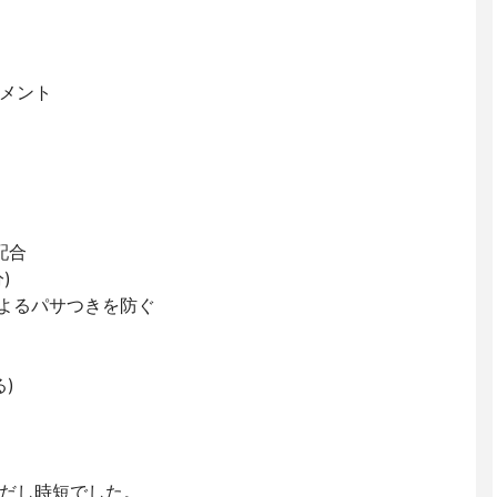
メント
配合
)
によるパサつきを防ぐ
)
だし時短でした。