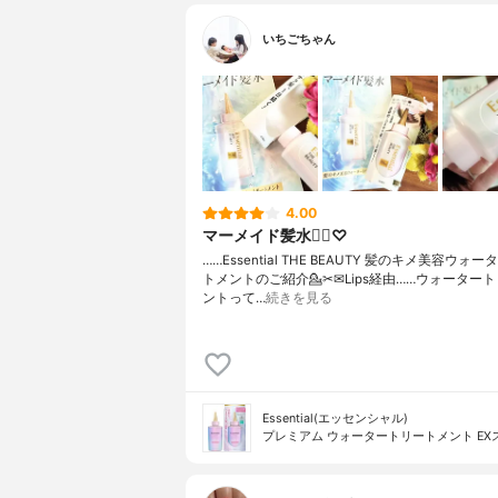
いちごちゃん
4.00
マーメイド髪水🧜‍♀️♡
……⁡Essential THE BEAUTY ⁡⁡髪のキメ美容ウ
トメントのご紹介💁✂⁡⁡✉Lips経由⁡……⁡⁡⁡ウォータ
ントって⁡…
続きを見る
Essential(エッセンシャル)
プレミアム ウォータートリートメント EX