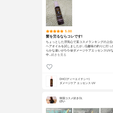
5.00
髪を労るならコレです!
ちょっとした浮気心で某コスメランキングの上位
ヘアオイルを試しましたが…🤔趣味の釣りに行っ
らかな違いが💦💦😬ダメージケアエッセンスUV
中…
続きを見る
DHC(ディーエイチシー)
ダメージケア エッセンス UV
韓国コスメ好きOL
けい