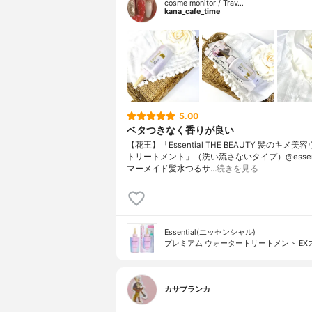
cosme monitor / Trav…
kana_cafe_time
5.00
ベタつきなく香りが良い
【花王】「Essential THE BEAUTY 髪のキメ
トリートメント」（洗い流さないタイプ）@essentia
マーメイド髪水つるサ…
続きを見る
Essential(エッセンシャル)
プレミアム ウォータートリートメント EX
カサブランカ