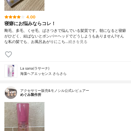
4.00
寝癖にお悩みならコレ！
剛毛、多毛、くせ毛、ぱさつきで悩んでいる髪質です。朝になると寝癖
がひどく、結ばないとボンバーヘッドでどうしようもありません?そん
な私の髪でも、お風呂あがりにこち…
続きを見る
La sana(ラサーナ)
海藻ヘアエッセンス さらさら
アクセサリー販売&モノシル公式レビュアー
めぐみ製作所