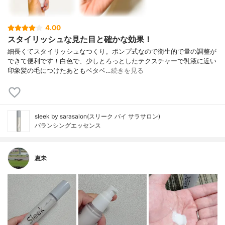
4.00
スタイリッシュな見た目と確かな効果！
細長くてスタイリッシュなつくり。ポンプ式なので衛生的で量の調整が
できて便利です！⁡白色で、少しとろっとしたテクスチャーで乳液に近い
印象髪の毛につけたあともベタベ…
続きを見る
sleek by sarasalon(スリーク バイ サラサロン)
バランシングエッセンス
恵未