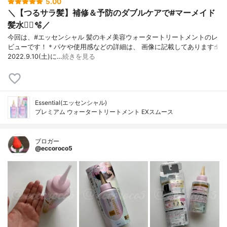
5.00
＼【つるサラ髪】補修＆予防のダブルケアで#マーメイド
髪水🧜‍♀️🫧／
今回は、#エッセンシャル 髪のキメ美容ウォータートリートメントのレ
ビューです！＊パケや使用感などの詳細は、 画像に記載してあります☝︎
2022.9.10(土)に…
続きを見る
Essential(エッセンシャル)
プレミアム ウォータートリートメント EXスムース
ブロガー
@eccoroco5