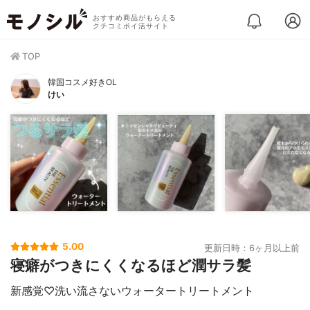
おすすめ商品がもらえる
クチコミポイ活サイト
TOP
韓国コスメ好きOL
けい
5.00
更新日時：6ヶ月以上前
寝癖がつきにくくなるほど潤サラ髪
新感覚♡洗い流さないウォータートリートメント