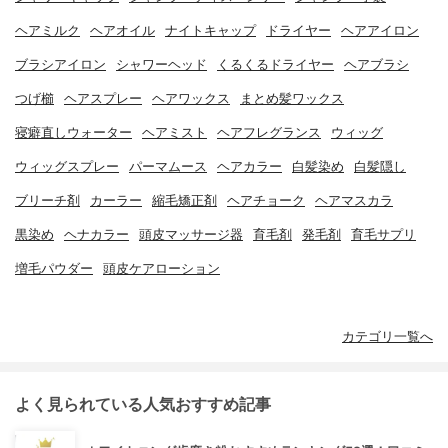
ヘアミルク
ヘアオイル
ナイトキャップ
ドライヤー
ヘアアイロン
ブラシアイロン
シャワーヘッド
くるくるドライヤー
ヘアブラシ
つげ櫛
ヘアスプレー
ヘアワックス
まとめ髪ワックス
寝癖直しウォーター
ヘアミスト
ヘアフレグランス
ウィッグ
ウィッグスプレー
パーマムース
ヘアカラー
白髪染め
白髪隠し
ブリーチ剤
カーラー
縮毛矯正剤
ヘアチョーク
ヘアマスカラ
黒染め
ヘナカラー
頭皮マッサージ器
育毛剤
発毛剤
育毛サプリ
増毛パウダー
頭皮ケアローション
カテゴリ一覧へ
よく見られている人気おすすめ記事