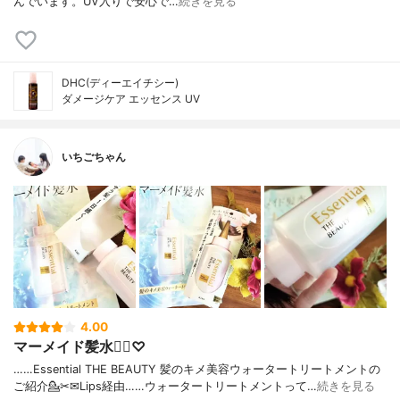
んでいます。UV入りで安心で…
続きを見る
DHC(ディーエイチシー)
ダメージケア エッセンス UV
いちごちゃん
4.00
マーメイド髪水🧜‍♀️♡
……⁡Essential THE BEAUTY ⁡⁡髪のキメ美容ウォータートリートメントの
ご紹介💁✂⁡⁡✉Lips経由⁡……⁡⁡⁡ウォータートリートメントって⁡…
続きを見る