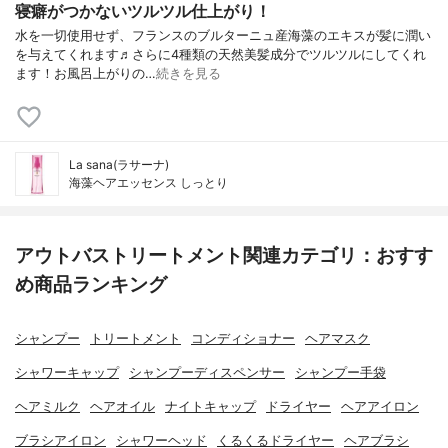
寝癖がつかないツルツル仕上がり！
水を一切使用せず、フランスのブルターニュ産海藻のエキスが髪に潤い
を与えてくれます♬︎さらに4種類の天然美髪成分でツルツルにしてくれ
ます！お風呂上がりの…
続きを見る
La sana(ラサーナ)
海藻ヘアエッセンス しっとり
アウトバストリートメント関連カテゴリ：おすす
め商品ランキング
シャンプー
トリートメント
コンディショナー
ヘアマスク
シャワーキャップ
シャンプーディスペンサー
シャンプー手袋
ヘアミルク
ヘアオイル
ナイトキャップ
ドライヤー
ヘアアイロン
ブラシアイロン
シャワーヘッド
くるくるドライヤー
ヘアブラシ