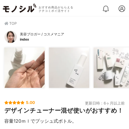
おすすめ商品がもらえる
クチコミポイ活サイト
TOP
美容ブロガー / コスメマニア
index
5.00
更新日時：6ヶ月以上前
デザインチューナー混ぜ使いがおすすめ！
容量120ｍｌでプッシュ式ボトル。