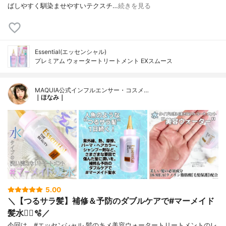
ばしやすく馴染ませやすいテクスチ…
続きを見る
Essential(エッセンシャル)
プレミアム ウォータートリートメント EXスムース
MAQUIA公式インフルエンサー・コスメ…
｜ほなみ｜
5.00
＼【つるサラ髪】補修＆予防のダブルケアで#マーメイド
髪水🧜‍♀️🫧／
今回は、#エッセンシャル 髪のキメ美容ウォータートリートメントのレ