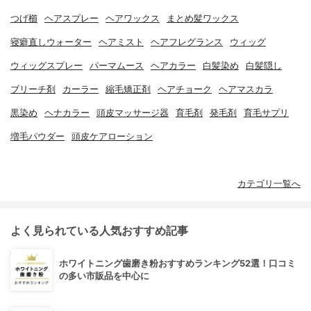
つげ櫛
ヘアスプレー
ヘアワックス
まとめ髪ワックス
寝癖直しウォーター
ヘアミスト
ヘアフレグランス
ウィッグ
ウィッグスプレー
パーマムース
ヘアカラー
白髪染め
白髪隠し
ブリーチ剤
カーラー
縮毛矯正剤
ヘアチョーク
ヘアマスカラ
黒染め
ヘナカラー
頭皮マッサージ器
育毛剤
発毛剤
育毛サプリ
増毛パウダー
頭皮ケアローション
カテゴリ一覧へ
よく見られている人気おすすめ記事
ホワイトニング歯磨き粉おすすめランキング52選！口コミ
の多い市販品を中心に