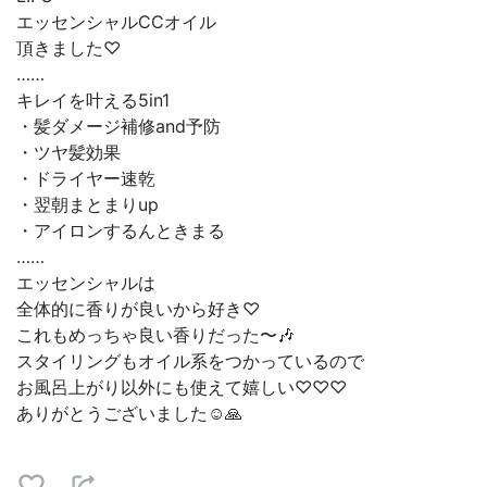
⁡エッセンシャルCCオイル⁡
⁡頂きました♡⁡
⁡……⁡
⁡キレイを叶える5in1⁡
⁡・髪ダメージ補修and予防⁡
⁡・ツヤ髪効果⁡
⁡・ドライヤー速乾⁡
⁡・翌朝まとまりup⁡
⁡・アイロンするんときまる⁡
⁡⁡……⁡
⁡エッセンシャル⁡は⁡
⁡全体的に香りが良いから好き♡⁡
⁡これもめっちゃ良い香りだった〜🎶⁡
⁡⁡スタイリングもオイル系をつかっているので⁡
⁡お風呂上がり以外にも使えて嬉しい♡♡♡⁡
⁡ありがとうございました☺🙏⁡