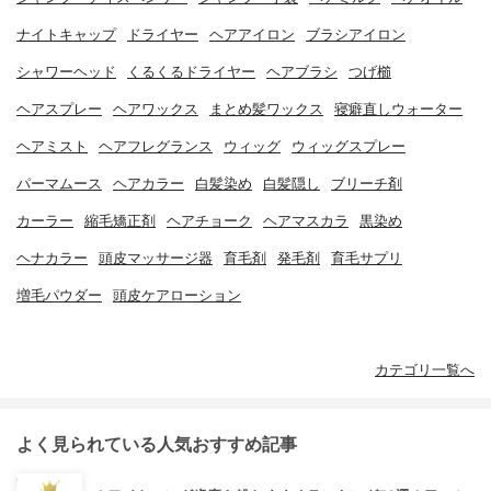
ナイトキャップ
ドライヤー
ヘアアイロン
ブラシアイロン
シャワーヘッド
くるくるドライヤー
ヘアブラシ
つげ櫛
ヘアスプレー
ヘアワックス
まとめ髪ワックス
寝癖直しウォーター
ヘアミスト
ヘアフレグランス
ウィッグ
ウィッグスプレー
パーマムース
ヘアカラー
白髪染め
白髪隠し
ブリーチ剤
カーラー
縮毛矯正剤
ヘアチョーク
ヘアマスカラ
黒染め
ヘナカラー
頭皮マッサージ器
育毛剤
発毛剤
育毛サプリ
増毛パウダー
頭皮ケアローション
カテゴリ一覧へ
よく見られている人気おすすめ記事