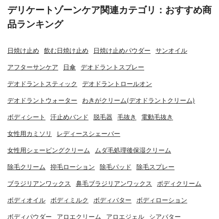
デリケートゾーンケア関連カテゴリ：おすすめ商
品ランキング
日焼け止め
飲む日焼け止め
日焼け止めパウダー
サンオイル
アフターサンケア
日傘
デオドラントスプレー
デオドラントスティック
デオドラントロールオン
デオドラントウォーター
わきがクリーム(デオドラントクリーム)
ボディシート
汗止めバンド
脱毛器
毛抜き
電動毛抜き
女性用カミソリ
レディースシェーバー
女性用シェービングクリーム
ムダ毛処理後保湿クリーム
除毛クリーム
抑毛ローション
除毛パッド
除毛スプレー
ブラジリアンワックス
鼻毛ブラジリアンワックス
ボディクリーム
ボディオイル
ボディミルク
ボディバター
ボディローション
ボディパウダー
アロエクリーム
アロエジェル
シアバター