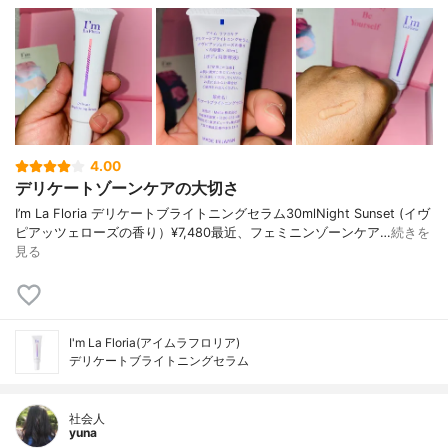
4.00
デリケートゾーンケアの大切さ
I’m La Floria デリケートブライトニングセラム30mlNight Sunset (イヴ
ピアッツェローズの香り）¥7,480最近、フェミニンゾーンケア…
続きを
見る
I'm La Floria(アイムラフロリア)
デリケートブライトニングセラム
社会人
yuna