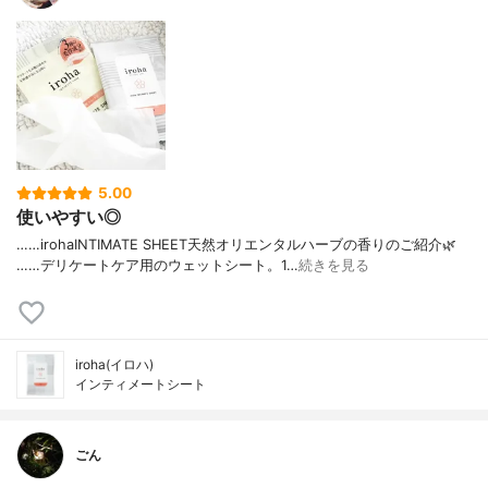
5.00
使いやすい◎
……⁡⁡iroha⁡⁡INTIMATE SHEET⁡⁡天然オリエンタルハーブの香り⁡⁡のご紹介🌿‬
⁡⁡……⁡⁡⁡デリケートケア用の⁡⁡ウェットシート。⁡⁡⁡⁡1…
続きを見る
iroha(イロハ)
インティメートシート
ごん