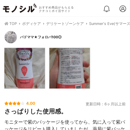
おすすめ商品がもらえる
クチコミポイ活サイト
TOP
ボディケア
デリケートゾーンケア
Summer's Eve
バドママ★フォロバ100◎
4.00
更新日時：6ヶ月以上前
さっぱりした使用感。
モニターで紫のパッケージを使ってから、気に入って紫パ
ッケージをリピート購入していましたが、薬局に紫パッケ