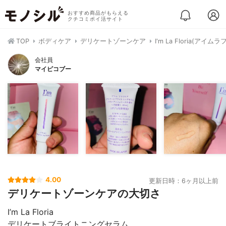
おすすめ商品がもらえる
クチコミポイ活サイト
TOP
ボディケア
デリケートゾーンケア
I'm La Floria(
会社員
マイピコブー
4.00
更新日時：6ヶ月以上前
デリケートゾーンケアの大切さ
I’m La Floria
デリケートブライトニングセラム