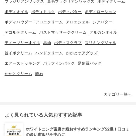
ブラジリアンワックス
鼻毛ブラジリアンワックス
ボディクリーム
ボディオイル
ボディミルク
ボディバター
ボディローション
ボディパウダー
アロエクリーム
アロエジェル
シアバター
デコルテクリーム
バストマッサージクリーム
アルガンオイル
ティーツリーオイル
馬油
ボディスクラブ
スリミングジェル
首イボクリーム
ハンドクリーム
かかとケアグッズ
エアーストッキング
パラフィンパック
足角質パック
かかとクリーム
軽石
カテゴリ一覧へ
よく見られている人気おすすめ記事
ホワイトニング歯磨き粉おすすめランキング52選！口コミ
の多い市販品を中心に