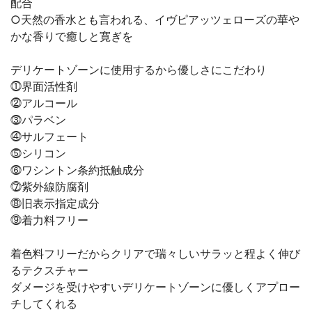
配合
○天然の香水とも言われる、イヴピアッツェローズの華や
かな香りで癒しと寛ぎを
デリケートゾーンに使用するから優しさにこだわり
⓵界面活性剤
⓶アルコール
⓷パラベン
⓸サルフェート
⓹シリコン
⓺ワシントン条約抵触成分
⓻紫外線防腐剤
⓼旧表示指定成分
⓽着力料フリー
着色料フリーだからクリアで瑞々しいサラッと程よく伸び
るテクスチャー
ダメージを受けやすいデリケートゾーンに優しくアプロー
チしてくれる