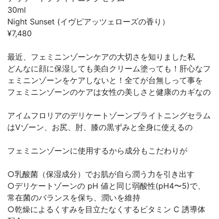
30ml
Night Sunset (イヴピアッツェローズの香り）
¥7,480
最近、フェミニンゾーンケアの大切さを知りました私
どんなに顔に保湿しても美白クリーム塗っても！肝心なフ
ェミニンゾーンをケアしないと！全てが台無しって事を
フェミニンゾーンのケアは女性の美しさと健康のカギなの
アイムフロリアのデリケートゾーンブライトニングセラム
はVゾーン、お尻、肘、膝の黒ずみと全身に使えるの
フェミニンゾーンに使用するから成分もこだわりが
○乳酸菌（保湿成分）でお肌が自ら潤う力を引き出す
○デリケートゾーンの pH 値と同じ弱酸性(pH4〜5)で、
常在菌のバランスを保ち、潤いを維持
○乾燥によるくすみを目立たなくするビタミン C 誘導体