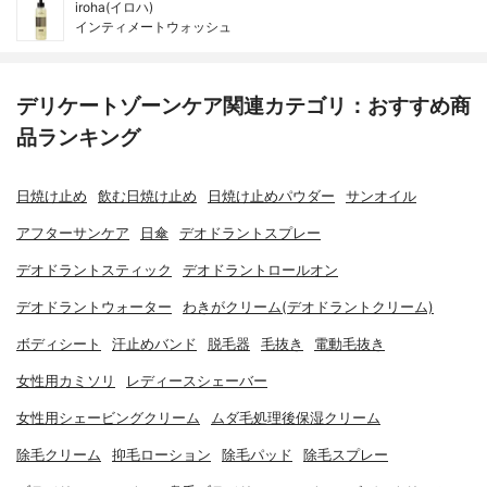
iroha(イロハ)
インティメートウォッシュ
デリケートゾーンケア関連カテゴリ：おすすめ商
品ランキング
日焼け止め
飲む日焼け止め
日焼け止めパウダー
サンオイル
アフターサンケア
日傘
デオドラントスプレー
デオドラントスティック
デオドラントロールオン
デオドラントウォーター
わきがクリーム(デオドラントクリーム)
ボディシート
汗止めバンド
脱毛器
毛抜き
電動毛抜き
女性用カミソリ
レディースシェーバー
女性用シェービングクリーム
ムダ毛処理後保湿クリーム
除毛クリーム
抑毛ローション
除毛パッド
除毛スプレー