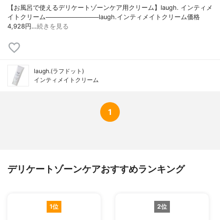
キシル、ステアリン酸グリセリル、オクチ
【お風呂で使えるデリケートゾーンケア用クリーム】laugh. インティメ
ルドデカノール、ＰＥＧ－６０水添ヒマシ
イトクリーム────────────laugh.インティメイトクリーム価格
油、カプリン酸グリセリル、ラウリン酸ポ
4,928円…
続きを見る
リグリセリル－２、ウンデシレン酸グリセ
リル、ペンタステアリン酸ポリグリセリル
－１０、ステアロイルラクチレートＮａ、
水添レシチン、ラウリン酸ポリグリセリル
laugh.(ラフドット)
－１０、ジラウロイルグルタミン酸リシン
インティメイトクリーム
Ｎａ、カプリル酸グリセリル、エチルヘキ
シルグリセリン、キサンタンガム、水酸化
Ｋ、クエン酸、香料
1
デリケートゾーンケアおすすめランキング
1位
2位