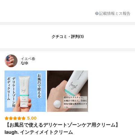
エン酸トリエチル、エンテロコッカスフェ
カリス、α－グルカンオリゴサッカリド、ホ
スホリルオリゴ糖Ｃａ、ツバキ花エキス、
記載情報ミス報告
マデカッソシド、アルガニアスピノサ核
油、パルミチン酸エチルヘキシル、ステア
リン酸グリセリル、オクチルドデカノー
ル、ＰＥＧ－６０水添ヒマシ油、カプリン
クチコミ・評判(1)
酸グリセリル、ラウリン酸ポリグリセリル
－２、ウンデシレン酸グリセリル、ペンタ
ステアリン酸ポリグリセリル－１０、ステ
イエベ春
アロイルラクチレートＮａ、水添レシチ
なゆ
ン、ラウリン酸ポリグリセリル－１０、ジ
ラウロイルグルタミン酸リシンＮａ、カプ
リル酸グリセリル、エチルヘキシルグリセ
リン、キサンタンガム、水酸化Ｋ、クエン
酸【スイートブーケの香り】水、ステアリ
ン酸、ＢＧ、プロパンジオール、ベヘニル
アルコール、ペンチレングリコール、ホホ
バ種子油、（カプロイル/ラウロイル）ラク
チレートＮａ、クエン酸トリエチル、エン
テロコッカスフェカリス、α－グルカンオリ
5.00
ゴサッカリド、ホスホリルオリゴ糖Ｃａ、
【お風呂で使えるデリケートゾーンケア用クリーム】
ツバキ花エキス、マデカッソシド、アルガ
laugh. インティメイトクリーム
ニアスピノサ核油、パルミチン酸エチルヘ