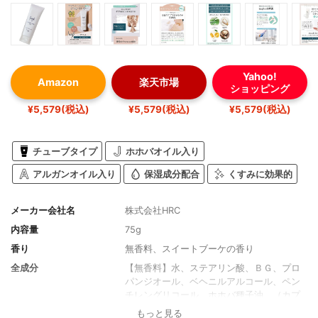
Yahoo!
Amazon
楽天市場
ショッピング
¥5,579(税込)
¥5,579(税込)
¥5,579(税込)
チューブタイプ
ホホバオイル入り
アルガンオイル入り
保湿成分配合
くすみに効果的
メーカー会社名
株式会社HRC
内容量
75g
香り
無香料、スイートブーケの香り
全成分
【無香料】水、ステアリン酸、ＢＧ、プロ
パンジオール、ベヘニルアルコール、ペン
チレングリコール、ホホバ種子油、（カプ
ロイル/ラウロイル）ラクチレートＮａ、ク
もっと見る