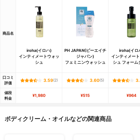
商品名
iroha(イロハ)
PH JAPAN(ピーエイチ
iroha(イロ
インティメートウォッ
ジャパン)
インティメート
シュ
フェミニンウォッシュ
シュ フォーム
口コミ
3.59
(2)
3.60
(5)
3
評価
値段
¥1,980
¥515
¥964
料金
ボディクリーム・オイルなどの関連商品