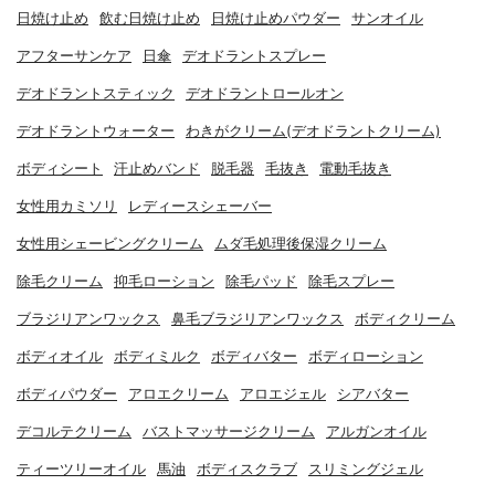
日焼け止め
飲む日焼け止め
日焼け止めパウダー
サンオイル
アフターサンケア
日傘
デオドラントスプレー
デオドラントスティック
デオドラントロールオン
デオドラントウォーター
わきがクリーム(デオドラントクリーム)
ボディシート
汗止めバンド
脱毛器
毛抜き
電動毛抜き
女性用カミソリ
レディースシェーバー
女性用シェービングクリーム
ムダ毛処理後保湿クリーム
除毛クリーム
抑毛ローション
除毛パッド
除毛スプレー
ブラジリアンワックス
鼻毛ブラジリアンワックス
ボディクリーム
ボディオイル
ボディミルク
ボディバター
ボディローション
ボディパウダー
アロエクリーム
アロエジェル
シアバター
デコルテクリーム
バストマッサージクリーム
アルガンオイル
ティーツリーオイル
馬油
ボディスクラブ
スリミングジェル