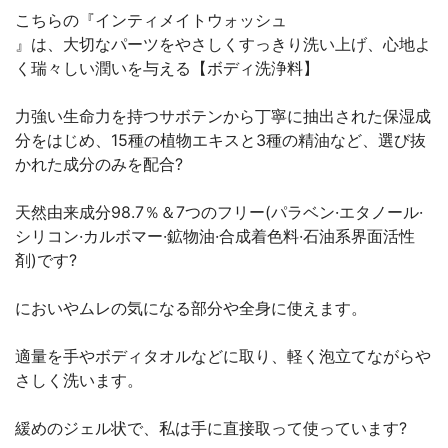
こちらの『インティメイトウォッシュ
』は、大切なパーツをやさしくすっきり洗い上げ、心地よ
く瑞々しい潤いを与える【ボディ洗浄料】
力強い生命力を持つサボテンから丁寧に抽出された保湿成
分をはじめ、15種の植物エキスと3種の精油など、選び抜
かれた成分のみを配合?
天然由来成分98.7％＆7つのフリー(パラベン·エタノール·
シリコン·カルボマー·鉱物油·合成着色料·石油系界面活性
剤)です?
においやムレの気になる部分や全身に使えます。
適量を手やボディタオルなどに取り、軽く泡立てながらや
さしく洗います。
緩めのジェル状で、私は手に直接取って使っています?