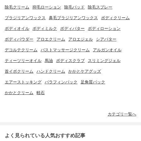
除毛クリーム
抑毛ローション
除毛パッド
除毛スプレー
ブラジリアンワックス
鼻毛ブラジリアンワックス
ボディクリーム
ボディオイル
ボディミルク
ボディバター
ボディローション
ボディパウダー
アロエクリーム
アロエジェル
シアバター
デコルテクリーム
バストマッサージクリーム
アルガンオイル
ティーツリーオイル
馬油
ボディスクラブ
スリミングジェル
首イボクリーム
ハンドクリーム
かかとケアグッズ
エアーストッキング
パラフィンパック
足角質パック
かかとクリーム
軽石
カテゴリ一覧へ
よく見られている人気おすすめ記事