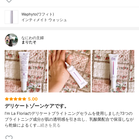
Waphyto(ワフィト)
インティメイト ウォッシュ
なにわの主婦
まりたそ
5.00
デリケートゾーンケアです。
I'm La Floriaのデリケートブライトニングセラムを使用しました?3つの
ブライトニング成分が肌の透明感を引き出し、乳酸菌配合で保湿しなが
ら乾燥によるくす…
続きを見る