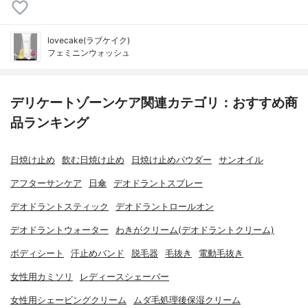
lovecake(ラブケイク)
フェミニンウォッシュ
デリケートゾーンケア関連カテゴリ：おすすめ商
品ランキング
日焼け止め
飲む日焼け止め
日焼け止めパウダー
サンオイル
アフターサンケア
日傘
デオドラントスプレー
デオドラントスティック
デオドラントロールオン
デオドラントウォーター
わきがクリーム(デオドラントクリーム)
ボディシート
汗止めバンド
脱毛器
毛抜き
電動毛抜き
女性用カミソリ
レディースシェーバー
女性用シェービングクリーム
ムダ毛処理後保湿クリーム