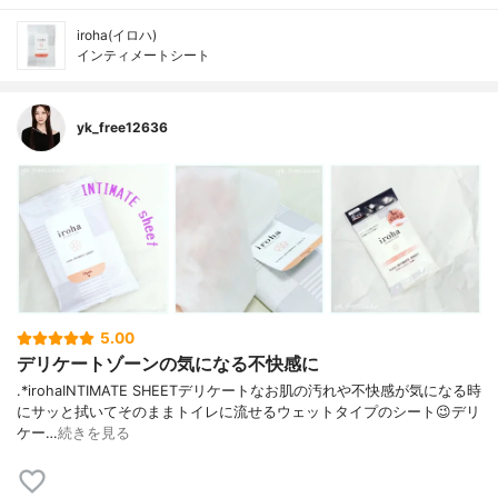
iroha(イロハ)
インティメートシート
yk_free12636
5.00
デリケートゾーンの気になる不快感に
︎.*⁡irohaINTIMATE SHEET⁡デリケートなお肌の汚れや不快感が気になる時
にサッと拭いてそのままトイレに流せるウェットタイプのシート😉⁡デリ
ケー…
続きを見る