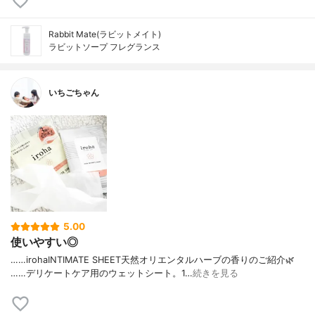
Rabbit Mate(ラビットメイト)
ラビットソープ フレグランス
いちごちゃん
5.00
使いやすい◎
……⁡⁡iroha⁡⁡INTIMATE SHEET⁡⁡天然オリエンタルハーブの香り⁡⁡のご紹介🌿‬
⁡⁡……⁡⁡⁡デリケートケア用の⁡⁡ウェットシート。⁡⁡⁡⁡1…
続きを見る