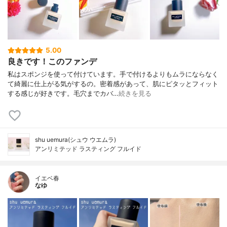
5.00
良きです！このファンデ
私はスポンジを使って付けています。手で付けるよりもムラにならなく
て綺麗に仕上がる気がするの。密着感があって、肌にピタッとフィット
する感じが好きです。毛穴までカバ…
続きを見る
shu uemura(シュウ ウエムラ)
アンリミテッド ラスティング フルイド
イエベ春
なゆ