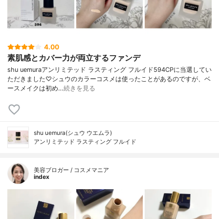
4.00
素肌感とカバー力が両立するファンデ
shu uemuraアンリミテッド ラスティング フルイド594CPに当選してい
ただきました♡シュウのカラーコスメは使ったことがあるのですが、ベ
ースメイクは初め…
続きを見る
shu uemura(シュウ ウエムラ)
アンリミテッド ラスティング フルイド
美容ブロガー / コスメマニア
index