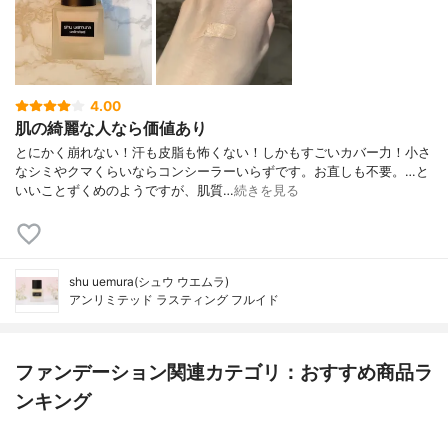
4.00
肌の綺麗な人なら価値あり
とにかく崩れない！汗も皮脂も怖くない！しかもすごいカバー力！小さ
なシミやクマくらいならコンシーラーいらずです。お直しも不要。…と
いいことずくめのようですが、肌質…
続きを見る
shu uemura(シュウ ウエムラ)
アンリミテッド ラスティング フルイド
ファンデーション関連カテゴリ：おすすめ商品ラ
ンキング