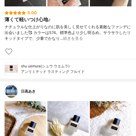
5.00
薄くて軽いつけ心地♪
ナチュラルな仕上がりなのに肌を美しく見せてくれる素敵なファンデに
出会いました🥰 カラーは574。標準色より少し明るめ。サラサラしたリ
キッドタイプで、少量でかなり…
続きを見る
shu uemura(シュウ ウエムラ)
アンリミテッド ラスティング フルイド
日高あき