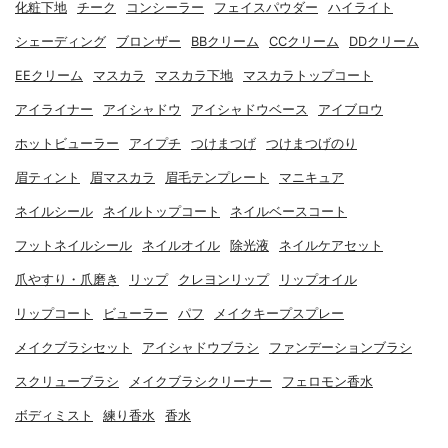
化粧下地
チーク
コンシーラー
フェイスパウダー
ハイライト
シェーディング
ブロンザー
BBクリーム
CCクリーム
DDクリーム
EEクリーム
マスカラ
マスカラ下地
マスカラトップコート
アイライナー
アイシャドウ
アイシャドウベース
アイブロウ
ホットビューラー
アイプチ
つけまつげ
つけまつげのり
眉ティント
眉マスカラ
眉毛テンプレート
マニキュア
ネイルシール
ネイルトップコート
ネイルベースコート
フットネイルシール
ネイルオイル
除光液
ネイルケアセット
爪やすり・爪磨き
リップ
クレヨンリップ
リップオイル
リップコート
ビューラー
パフ
メイクキープスプレー
メイクブラシセット
アイシャドウブラシ
ファンデーションブラシ
スクリューブラシ
メイクブラシクリーナー
フェロモン香水
ボディミスト
練り香水
香水