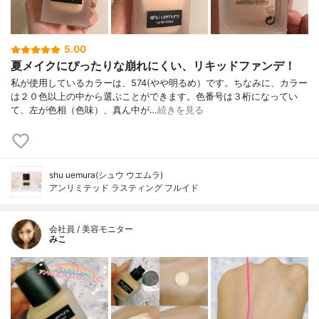
5.00
夏メイクにぴったりな崩れにくい、リキッドファンデ！
私が使用しているカラーは、574(やや明るめ）です。ちなみに、カラー
は２０色以上の中から選ぶことができます。色番号は３桁になってい
て、左が色相（色味）、真ん中が…
続きを見る
shu uemura(シュウ ウエムラ)
アンリミテッド ラスティング フルイド
会社員 / 美容モニター
みこ