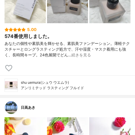
5.00
574番使用しました。
あなたの個性や素肌美を輝かせる、素肌美ファンデーション。薄軽テク
スチャーとロングラスティング処方で、汗や湿度・マスク着用にも強
く、長時間キープ。24色展開でどん…
続きを見る
shu uemura(シュウ ウエムラ)
アンリミテッド ラスティング フルイド
日高あき