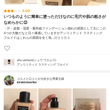
3.00
いつものように簡単に塗っただけなのに毛穴や肌の粗さが
なめらかに😉
・汗・皮脂・湿度・紫外線ファンデーション崩れの原因として主にこの
4つが大敵だなと日々痛感していますがアンリミテッド ラスティング
フルイドはこれらの原因を全く気…
続きを見る
shu uemura(シュウ ウエムラ)
アンリミテッド ラスティング フルイド
コスメと口コミが大好きな専業主婦
kirakiranoriko