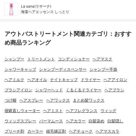
La sana(ラサーナ)
海藻ヘアエッセンス しっとり
アウトバストリートメント関連カテゴリ：おすす
め商品ランキング
シャンプー
トリートメント
コンディショナー
ヘアマスク
シャワーキャップ
シャンプーディスペンサー
シャンプー手袋
ヘアミルク
ヘアオイル
ナイトキャップ
ドライヤー
ヘアアイロン
ブラシアイロン
シャワーヘッド
くるくるドライヤー
ヘアブラシ
つげ櫛
ヘアスプレー
ヘアワックス
まとめ髪ワックス
寝癖直しウォーター
ヘアミスト
ヘアフレグランス
ウィッグ
ウィッグスプレー
パーマムース
ヘアカラー
白髪染め
白髪隠し
ブリーチ剤
カーラー
縮毛矯正剤
ヘアチョーク
ヘアマスカラ