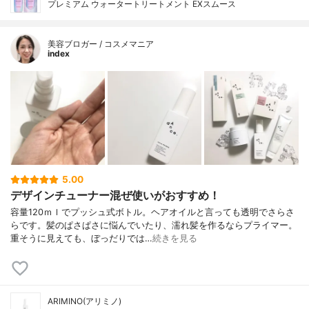
プレミアム ウォータートリートメント EXスムース
美容ブロガー / コスメマニア
index
5.00
デザインチューナー混ぜ使いがおすすめ！
容量120ｍｌでプッシュ式ボトル。ヘアオイルと言っても透明でさらさ
らです。髪のぱさぱさに悩んでいたり、濡れ髪を作るならプライマー。
重そうに見えても、ぼっだりでは…
続きを見る
ARIMINO(アリミノ)