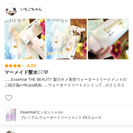
いちごちゃん
4.00
マーメイド髪水🧜‍♀️♡
……⁡Essential THE BEAUTY ⁡⁡髪のキメ美容ウォータートリートメントの
ご紹介💁✂⁡⁡✉Lips経由⁡……⁡⁡⁡ウォータートリートメントって⁡…
続きを見る
Essential(エッセンシャル)
プレミアム ウォータートリートメント EXスムース