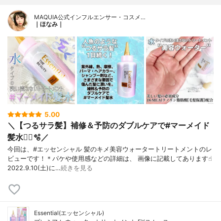
MAQUIA公式インフルエンサー・コスメ…
｜ほなみ｜
5.00
＼【つるサラ髪】補修＆予防のダブルケアで#マーメイド
髪水🧜‍♀️🫧／
今回は、#エッセンシャル 髪のキメ美容ウォータートリートメントのレ
ビューです！＊パケや使用感などの詳細は、 画像に記載してあります☝︎
2022.9.10(土)に…
続きを見る
Essential(エッセンシャル)