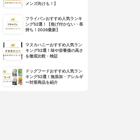
4位
5位
メンズ向けも！】
フライパンおすすめ人気ランキ
ング52選！【焦げ付かない・長
持ち！2026最新】
マヌカハニーおすすめ人気ラン
キング52選！味や栄養価の高さ
を徹底比較・検証
Loretta(ロレッタ)
PANTENE(パンテーン)
イクアップミルク (グラマラ
エクストラダメージリペア イ
ドッグフードおすすめ人気ラン
ス)
ンテンシブ ヴィタミルク
キング52選！無添加・アレルギ
3.85
3.83
(1)
(17)
ー対策商品を紹介
¥1,380
¥814