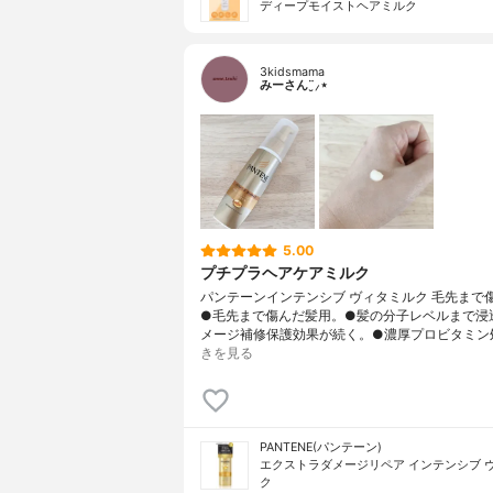
ディープモイストヘアミルク
3kidsmama
みーさん¨̮⸝⋆
5.00
プチプラヘアケアミルク
パンテーンインテンシブ ヴィタミルク 毛先まで
●毛先まで傷んだ髪用。●髪の分子レベルまで浸
メージ補修保護効果が続く。●濃厚プロビタミン処
きを見る
PANTENE(パンテーン)
エクストラダメージリペア インテンシブ 
ク