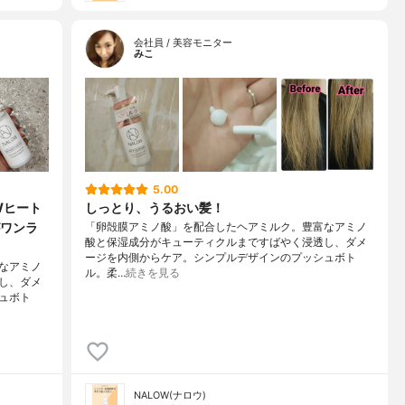
会社員 / 美容モニター
みこ
5.00
Wヒート
しっとり、うるおい髪！
ワンラ
「卵殻膜アミノ酸」を配合したヘアミルク。豊富なアミノ
酸と保湿成分がキューティクルまですばやく浸透し、ダメ
ージを内側からケア。シンプルデザインのプッシュボト
なアミノ
ル。柔…
続きを見る
し、ダメ
ュボト
NALOW(ナロウ)