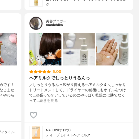
ク
美容ブロガー
manichiko
5.00
ヘアミルクでしっとりうるんっ
めです！
／しっとりうるんっ広がり抑えるヘアミルク🧴＼しっかり
なじませ
トリートメントして、ドライヤーの前後にもオイルをつけ
＾やわら
て…頑張ってケアしているのにやっぱり乾燥には勝てなく
って…
続きを見る
NALOW(ナロウ)
ヴィタミル
ディープモイストヘアミルク