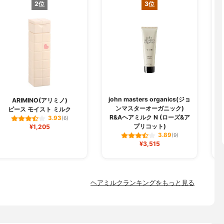
2位
3位
john masters organics(ジョ
ARIMINO(アリミノ)
ンマスターオーガニック)
ピース モイスト ミルク
メ
R&Aヘアミルク N (ローズ&ア
3.93
(6)
プリコット)
¥1,205
3.89
(9)
¥3,515
ヘアミルクランキングをもっと見る