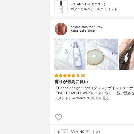
BOTANIST(ボタニスト)
ボタニカルヘアミルク モイスト
cosme monitor / Trav…
kana_cafe_time
5.00
香りが最高に良い
【Dance design tuner（ダンスデザインチュー
「BALLET MELLOW(バレエメロウ)」（洗い流
トメント）@dance.d…
続きを見る
ARIMINO(アリミノ)