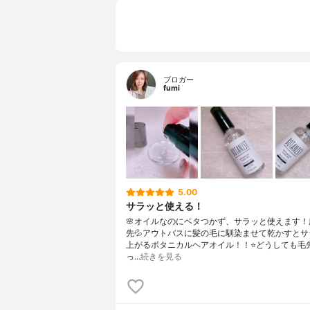
ブロガー
fumi
5.00
サラッと使える！
🌸オイルなのにベタつかず、サラッと使えます！
先💦アウトバスに髪の毛に馴染ませて乾かすとサ
上がるボタニカルヘアオイル！！⭐️どうしても毛
っ…
続きを見る