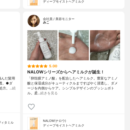
ディープモイストヘアミルク
会社員 / 美容モニター
みこ
5.00
NALOWシリーズからヘアミルクが誕生！
傷んだ髪用
「卵殻膜アミノ酸」を配合したヘアミルク。豊富なアミノ
透。●ダ
酸と保湿成分がキューティクルまですばやく浸透し、ダメ
方。‪…
続
ージを内側からケア。シンプルデザインのプッシュボト
ル。柔…
続きを見る
NALOW(ナロウ)
ヴィタミル
ディープモイストヘアミルク