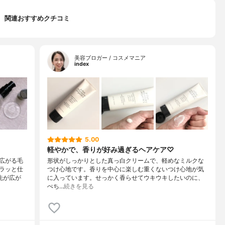
関連おすすめクチコミ
美容ブロガー / コスメマニア
index
5.00
軽やかで、香りが好み過ぎるヘアケア♡
広がる毛
形状がしっかりとした真っ白クリームで、軽めなミルクな
ラッと仕
つけ心地です。香りを中心に楽しむ重くないつけ心地が気
先が広が
に入っています。せっかく香らせてウキウキしたいのに、
ぺち…
続きを見る