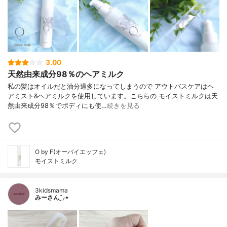
3.00
天然由来成分98％のヘアミルク
私の髪はオイルだと油分過多になってしまうので アウトバスケアはヘ
アミスト&ヘアミルクを使用しています。こちらの モイストミルクは天
然由来成分98％でボディにも使…
続きを見る
O by F(オーバイエッフェ)
モイストミルク
3kidsmama
みーさん¨̮⸝⋆