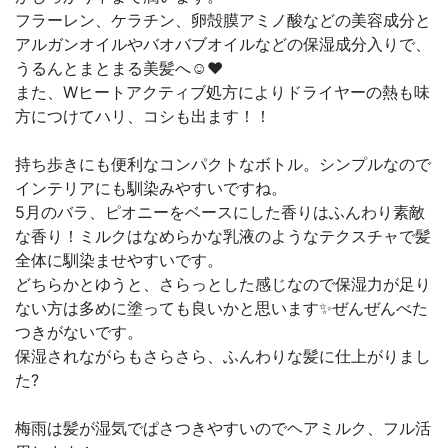
フラーレン、ケラチン、卵殻膜アミノ酸などの美容成分と
アルガンオイルやバオバブオイルなどの保湿成分入りで、
うるんとまとまる美髪へ☺️❤️
また、Wヒートアクティブ処方によりドライヤーの熱も味
方につけてハリ、コシも出ます！！
持ち歩きにも便利なコンパクトなボトル。シンプルなので
インテリアにも馴染みやすいですね。
5月のバラ、ピオニーをベースにした香りはふんわり素敵
な香り！ミルクはなめらかな乳液のようなテクスチャで髪
全体に馴染ませやすいです。
どちらかとゆうと、さらっとした感じなので保湿力が足り
ない方は多めに塗っても良いかと思います✨ぜんぜんべた
つきがないです。
保湿されながらもさらさら、ふんわりな髪に仕上がりまし
た?
梅雨は髪が湿気でぱさつきやすいのでヘアミルク、フル活