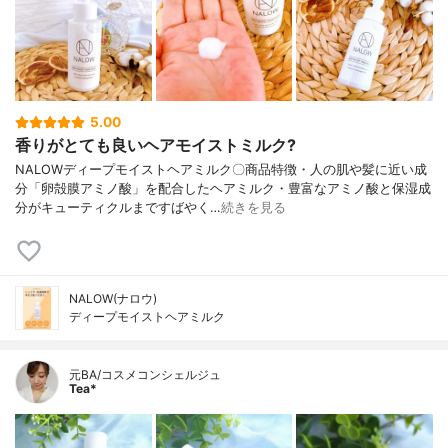
5.00
香りがとても良いヘアモイストミルク?
NALOWディープモイストヘアミルク〇商品特徴・人の肌や髪に近い成
分「卵殻膜アミノ酸」を配合したヘアミルク・豊富なアミノ酸と保湿成
分がキューティクルまですばやく…
続きを見る
NALOW(ナロウ)
ディープモイストヘアミルク
元BA/コスメコンシェルジュ
Tea*