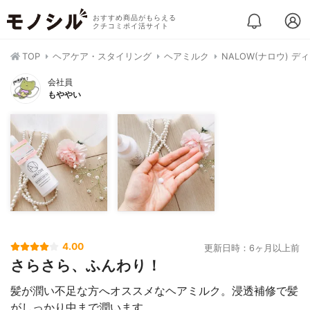
おすすめ商品がもらえる
クチコミポイ活サイト
TOP
ヘアケア・スタイリング
ヘアミルク
NALOW(ナロウ) 
会社員
もややい
4.00
更新日時：6ヶ月以上前
さらさら、ふんわり！
髪が潤い不足な方へオススメなヘアミルク。浸透補修で髪
がしっかり中まで潤います。