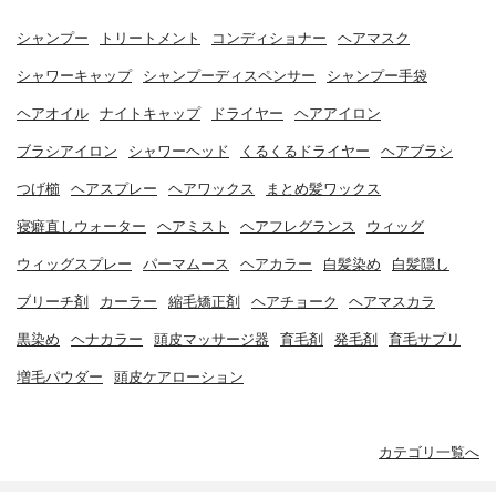
シャンプー
トリートメント
コンディショナー
ヘアマスク
シャワーキャップ
シャンプーディスペンサー
シャンプー手袋
ヘアオイル
ナイトキャップ
ドライヤー
ヘアアイロン
ブラシアイロン
シャワーヘッド
くるくるドライヤー
ヘアブラシ
つげ櫛
ヘアスプレー
ヘアワックス
まとめ髪ワックス
寝癖直しウォーター
ヘアミスト
ヘアフレグランス
ウィッグ
ウィッグスプレー
パーマムース
ヘアカラー
白髪染め
白髪隠し
ブリーチ剤
カーラー
縮毛矯正剤
ヘアチョーク
ヘアマスカラ
黒染め
ヘナカラー
頭皮マッサージ器
育毛剤
発毛剤
育毛サプリ
増毛パウダー
頭皮ケアローション
カテゴリ一覧へ