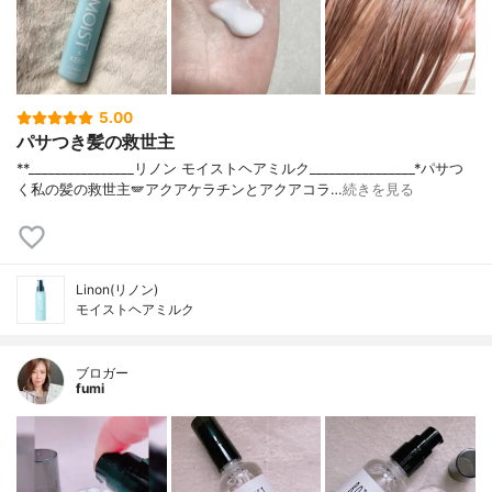
5.00
パサつき髪の救世主
**⁡________________⁡リノン ⁡モイストヘアミルク⁡________________⁡⁡⁡*パサつ
く私の髪の救世主🪽アクアケラチンとアクアコラ…
続きを見る
Linon(リノン)
モイストヘアミルク
ブロガー
fumi