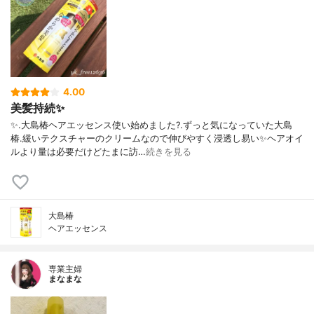
4.00
美髪持続✨
✨.大島椿ヘアエッセンス使い始めました?.ずっと気になっていた大島
椿.緩いテクスチャーのクリームなので伸びやすく浸透し易い✨ヘアオイ
ルより量は必要だけどたまに訪…
続きを見る
大島椿
ヘアエッセンス
専業主婦
まなまな