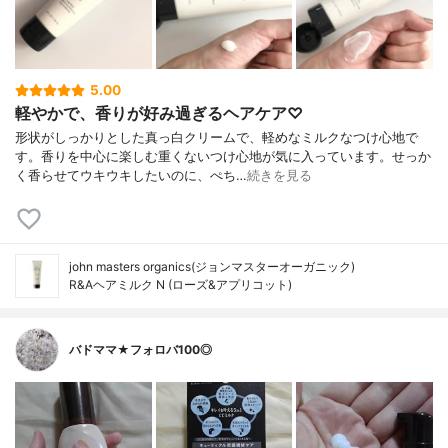
5.00
軽やかで、香りが好み過ぎるヘアケア♡
形状がしっかりとした真っ白クリームで、軽めなミルクなつけ心地で
す。香りを中心に楽しむ重くないつけ心地が気に入っています。せっか
く香らせてウキウキしたいのに、ぺち…
続きを見る
john masters organics(ジョンマスターオーガニック)
R&Aヘアミルク N (ローズ&アプリコット)
バドママ★フォロバ100◎