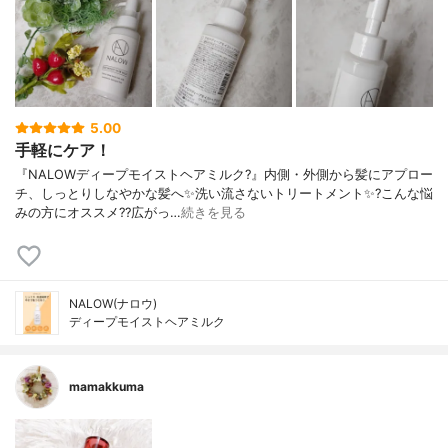
5.00
手軽にケア！
『NALOWディープモイストヘアミルク?』内側・外側から髪にアプロー
チ、しっとりしなやかな髪へ✨洗い流さないトリートメント✨?こんな悩
みの方にオススメ??広がっ…
続きを見る
NALOW(ナロウ)
ディープモイストヘアミルク
mamakkuma